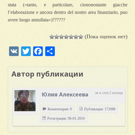
stata («tanto, e particolare, ciononostante giacche
l’elaborazione e ancora dentro del nostro area finanziario, puo
avere luogo annullata»)??????
(Пока оценок нет)
VK
Twitter
Facebook
Отправить
Автор публикации
Юлия Алексеева
не в сети 2 месяца
Комментарии: 0
Публикации: 172088
Регистрация: 06-01-2016