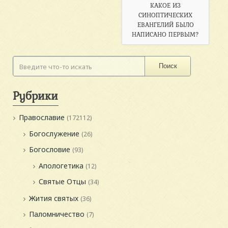
КАКОЕ ИЗ
СИНОПТИЧЕСКИХ
ЕВАНГЕЛИЙ БЫЛО
НАПИСАНО ПЕРВЫМ?
Поиск
Рубрики
Православие
(172112)
Богослужение
(26)
Богословие
(93)
Апологетика
(12)
Святые Отцы
(34)
Жития святых
(36)
Паломничество
(7)