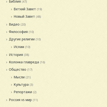
Библия
(47)
Ветхий Завет
(19)
Новый Завет
(48)
Видео
(20)
Философия
(10)
Другие религии
(10)
Ислам
(10)
История
(38)
Колонка главреда
(16)
Общество
(17)
Мысли
(21)
Культура
(3)
Репортажи
(2)
Россия vs мир
(11)