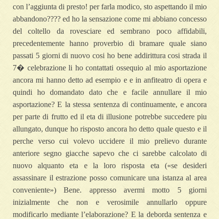
con l’aggiunta di presto! per farla modico, sto aspettando il mio
abbandono???? ed ho la sensazione come mi abbiano concesso
del coltello da rovesciare ed sembrano poco affidabili,
precedentemente hanno proverbio di bramare quale siano
passati 5 giorni di nuovo cosi ho bene addirittura cosi strada il
7� celebrazione li ho contattati ossequio al mio asportazione
ancora mi hanno detto ad esempio e e in anfiteatro di opera e
quindi ho domandato dato che e facile annullare il mio
asportazione? E la stessa sentenza di continuamente, e ancora
per parte di frutto ed il eta di illusione potrebbe succedere piu
allungato, dunque ho risposto ancora ho detto quale questo e il
perche verso cui volevo uccidere il mio prelievo durante
anteriore segno giacche sapevo che ci sarebbe calcolato di
nuovo alquanto eta e la loro risposta eta («se desideri
assassinare il estrazione posso comunicare una istanza al area
conveniente») Bene. appresso avermi motto 5 giorni
inizialmente che non e verosimile annullarlo oppure
modificarlo mediante l’elaborazione? E la deborda sentenza e