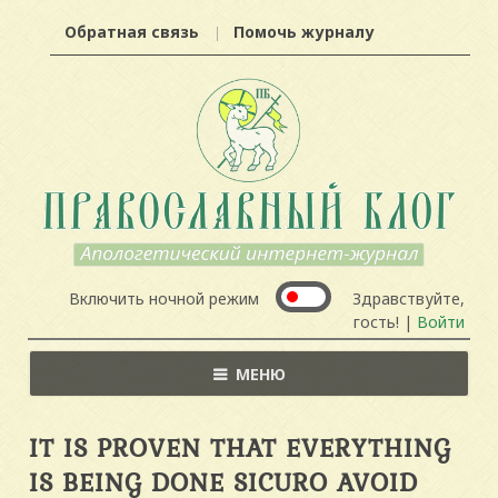
Обратная связь
Помочь журналу
Включить ночной режим
Здравствуйте,
гость! |
Войти
МЕНЮ
IT IS PROVEN THAT EVERYTHING
IS BEING DONE SICURO AVOID