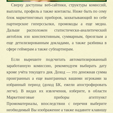
Сверху доступны веб-сайтики, структуры комиссий,
выплаты, профиль а также контакты. Ниже быть по сему
блок маркетинговых приборов, захватывающий во себе
партнерские гиперссылки, промокоды а еще медиа.
Дальше расположен статистически-аналитический
автоблок изо конспективным, суммарным, брюзглым а
еще детилизированным докладами, а также разбивка в
сфере геймерам а также субпартнерам.
Если вырешите подсчитать автоматизированный
заработанную комиссию, рекомендуем выбирать дату
кроме учёта текущего дня. Доход — это денежная сумма
проигранных а еще выигранных вашими игроками за
избранный период (доход БК, ежели апострофировать
легче). В видах их извлечения, изберите, в области
Маркетинговые приборы агитпункт
Промоматериалы, впоследствии с перечня выберите
необходимый Вы изображение а также надавите клавишу