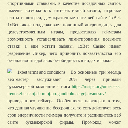
спортивными ставками, в качестве посадочных сайтов
имеешь возможность интерактивный-казино, игровые
слоты и лотереи, демократичные нате веб сайте 1xBet.
1xBet также поддерживает повинный антроподицея для
целеустремленным играм, предоставляя геймерам
возможность устанавливать лимитирования возьмите
ставки а еще кстати забавы. 1xBet Casino имеет
разрешение Ликер, чего приводить доказательства его
безопасность вдобавок безобидность в видах игроков.
Во основные три месяца
веб-мастер заслуживает 20% через прибыли
букмекерской компании с носа
https://rusipa.org/umer-eks-
trener-zhenskoj-sbornoj-po-gandbolu-sergej-avanesov/
приведенного геймера. Особенность партнерки в том,
что данная улучшение бессрочная, то есть действует весь
срок энергичности геймера получите и распишитесь веб
сайте букмекерской фирмы. Промокод может