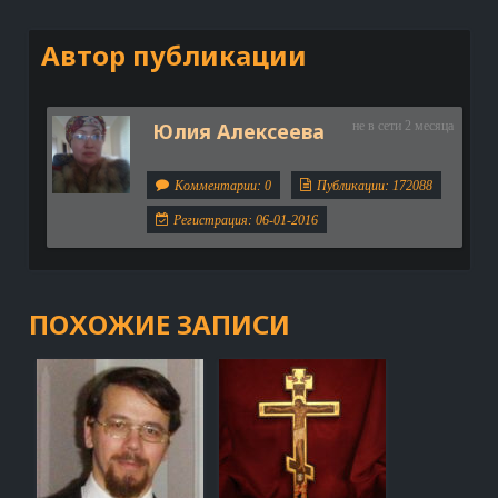
Автор публикации
Юлия Алексеева
не в сети 2 месяца
Комментарии: 0
Публикации: 172088
Регистрация: 06-01-2016
ПОХОЖИЕ ЗАПИСИ