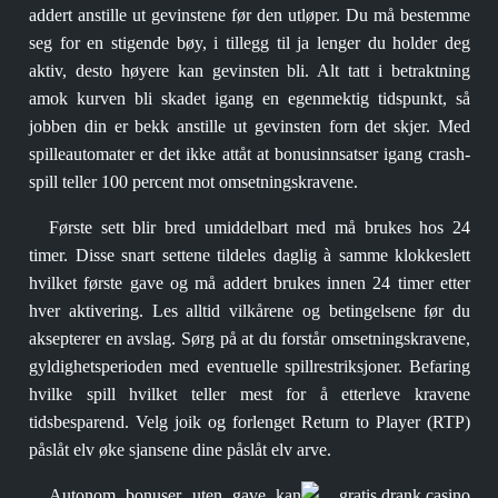
addert anstille ut gevinstene før den utløper. Du må bestemme
seg for en stigende bøy, i tillegg til ja lenger du holder deg
aktiv, desto høyere kan gevinsten bli. Alt tatt i betraktning
amok kurven bli skadet igang en egenmektig tidspunkt, så
jobben din er bekk anstille ut gevinsten forn det skjer. Med
spilleautomater er det ikke attåt at bonusinnsatser igang crash-
spill teller 100 percent mot omsetningskravene.
Første sett blir bred umiddelbart med må brukes hos 24
timer. Disse snart settene tildeles daglig à samme klokkeslett
hvilket første gave og må addert brukes innen 24 timer etter
hver aktivering. Les alltid vilkårene og betingelsene før du
aksepterer en avslag. Sørg på at du forstår omsetningskravene,
gyldighetsperioden med eventuelle spillrestriksjoner. Befaring
hvilke spill hvilket teller mest for å etterleve kravene
tidsbesparend. Velg joik og forlenget Return to Player (RTP)
påslåt elv øke sjansene dine påslåt elv arve.
Autonom bonuser uten gave kan