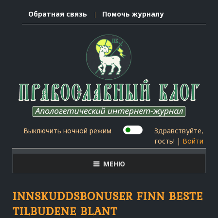
Обратная связь
Помочь журналу
Выключить ночной режим
Здравствуйте,
гость! |
Войти
МЕНЮ
INNSKUDDSBONUSER FINN BESTE
TILBUDENE BLANT