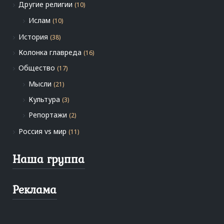
Другие религии
(10)
Ислам
(10)
История
(38)
Колонка главреда
(16)
Общество
(17)
Мысли
(21)
Культура
(3)
Репортажи
(2)
Россия vs мир
(11)
Наша группа
Реклама