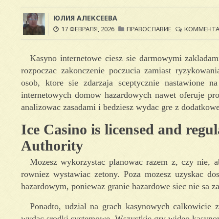
ЮЛИЯ АЛЕКСЕЕВА
17 ФЕВРАЛЯ, 2026
ПРАВОСЛАВИЕ
КОММЕНТАР
Kasyno internetowe ciesz sie darmowymi zakladami
rozpoczac zakonczenie poczucia zamiast ryzykowan
osob, ktore sie zdarzaja sceptycznie nastawione na
internetowych domow hazardowych nawet oferuje prof
analizowac zasadami i bedziesz wydac gre z dodatkowe
Ice Casino is licensed and reg
Authority
Mozesz wykorzystac planowac razem z, czy nie, 
rowniez wystawiac zetony. Poza mozesz uzyskac dos
hazardowym, poniewaz granie hazardowe siec nie sa 
Ponadto, udzial na grach kasynowych calkowici
wydac srodki systemowe. Wszystkie gry wideo kasynow