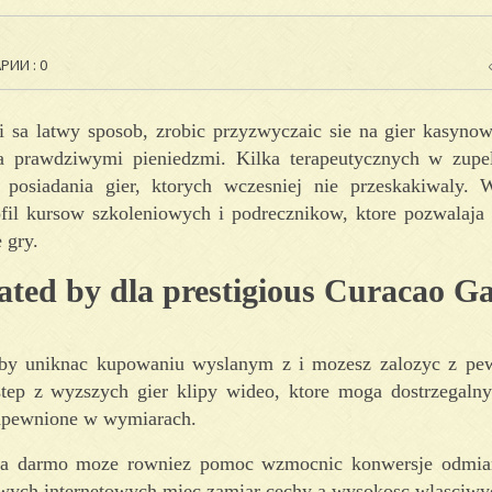
ИИ : 0
 sa latwy sposob, zrobic przyzwyczaic sie na gier kasynow
ia prawdziwymi pieniedzmi. Kilka terapeutycznych w zupe
 posiadania gier, ktorych wczesniej nie przeskakiwaly. W
il kursow szkoleniowych i podrecznikow, ktore pozwalaja
 gry.
ulated by dla prestigious Curacao 
aby uniknac kupowaniu wyslanym z i mozesz zalozyc z pe
tep z wyzszych gier klipy wideo, ktore moga dostrzegal
zapewnione w wymiarach.
e za darmo moze rowniez pomoc wzmocnic konwersje odmia
ych internetowych miec zamiar cechy a wysokosc wlasciwych