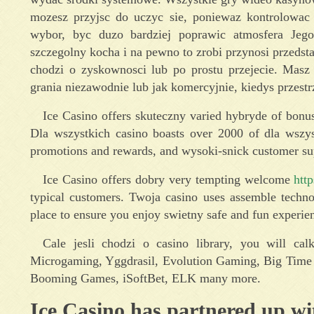
mozesz przyjsc do uczyc sie, poniewaz kontrolowac
wybor, byc duzo bardziej poprawic atmosfera Jego
szczegolny kocha i na pewno to zrobi przynosi przedsta
chodzi o zyskownosci lub po prostu przejecie. Masz 
grania niezawodnie lub jak komercyjnie, kiedys przest
Ice Casino offers skuteczny varied hybryde of bonus
Dla wszystkich casino boasts over 2000 of dla wszys
promotions and rewards, and wysoki-snick customer sup
Ice Casino offers dobry very tempting welcome
http
typical customers. Twoja casino uses assemble techno
place to ensure you enjoy swietny safe and fun experie
Cale jesli chodzi o casino library, you will c
Microgaming, Yggdrasil, Evolution Gaming, Big Time 
Booming Games, iSoftBet, ELK many more.
Ice Casino has partnered up wi