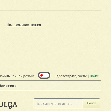
Евангельские чтения
:
лючить ночной режим
Здравствуйте, гость! |
Войти
блиотека
 ULGA
Поиск