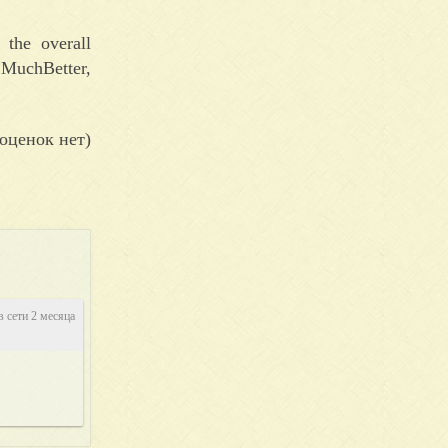
 the overall
 MuchBetter,
оценок нет)
в сети 2 месяца