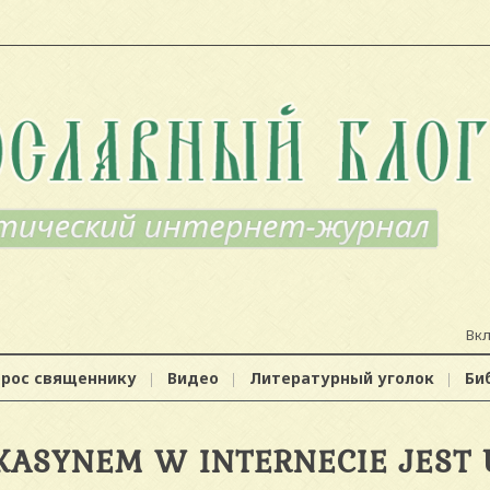
Вк
прос священнику
Видео
Литературный уголок
Би
KASYNEM W INTERNECIE JEST