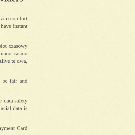
dzi o comfort
 have instant
slot czasowy
piano casino
Alive te dwa,
 be fair and
r data safety
ncial data is
Payment Card