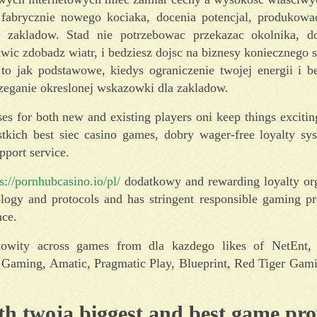
 fabrycznie nowego kociaka, docenia potencjal, produkow
 zakladow. Stad nie potrzebowac przekazac okolnika, do
wic zdobadz wiatr, i bedziesz dojsc na biznesy koniecznego s
to jak podstawowe, kiedys ograniczenie twojej energii i b
rzeganie okreslonej wskazowki dla zakladow.
es for both new and existing players oni keep things excitin
tkich best siec casino games, dobry wager-free loyalty sy
port service.
s://pornhubcasino.io/pl/
dodatkowy and rewarding loyalty org
logy and protocols and has stringent responsible gaming pr
nce.
alkowity across games from dla kazdego likes of NetEnt
Gaming, Amatic, Pragmatic Play, Blueprint, Red Tiger Gami
th twoja biggest and best game pro