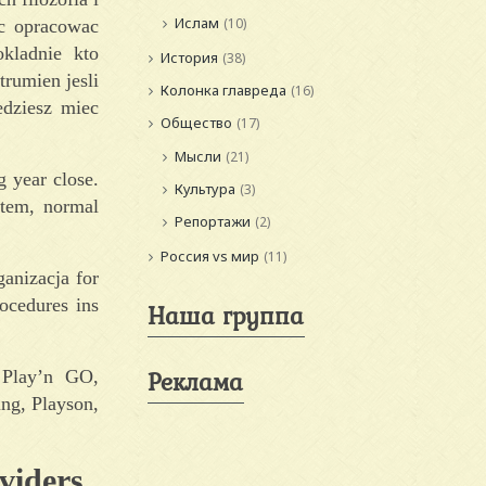
Ислам
(10)
ac opracowac
kladnie kto
История
(38)
trumien jesli
Колонка главреда
(16)
edziesz miec
Общество
(17)
Мысли
(21)
g year close.
Культура
(3)
stem, normal
Репортажи
(2)
Россия vs мир
(11)
anizacja for
ocedures ins
Наша группа
Реклама
, Play’n GO,
ng, Playson,
viders