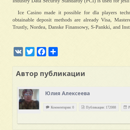
Industry Data Security Standardy (PCI) is used for jesl
Ice Casino made it possible for dla players tech
obtainable deposit methods are already Visa, Masterc
Trustly, Nordea, Danske Finansowy, S-Pankki, and Ins
VK
Twitter
Facebook
Отправить
Автор публикации
Юлия Алексеева
Комментарии: 0
Публикации: 172088
Р