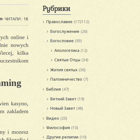
Рубрики
ЧИТАЛИ : 18
Православие
(172112)
Богослужение
(26)
ych online i
Богословие
(93)
lnie nowych
Апологетика
(12)
iecej, kilka
Святые Отцы
(34)
 uczestnikom
Жития святых
(36)
Паломничество
(7)
Gaming
Библия
(47)
Ветхий Завет
(19)
wien kasyno,
Новый Завет
(48)
nym zakladem
Видео
(20)
Философия
(10)
ny i mozesz
Другие религии
(10)
 filozofia i