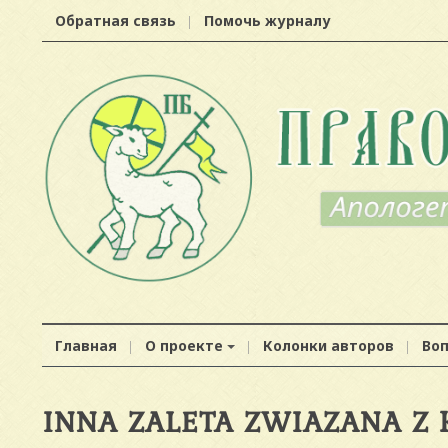
Обратная связь
Помочь журналу
Главная
О проекте
Колонки авторов
Во
INNA ZALETA ZWIAZANA Z 