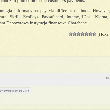
i chodzi o protection of the customers payments.
nologia informacyjna pay via different methods. However,
ard, Skrill, EcoPayz, Paysafecard, Interac, iDeal, Klarna,
tant Depozytowa instytucja finansowa Charabanc.
(Пока 
не 
егистрация: 06-01-2016