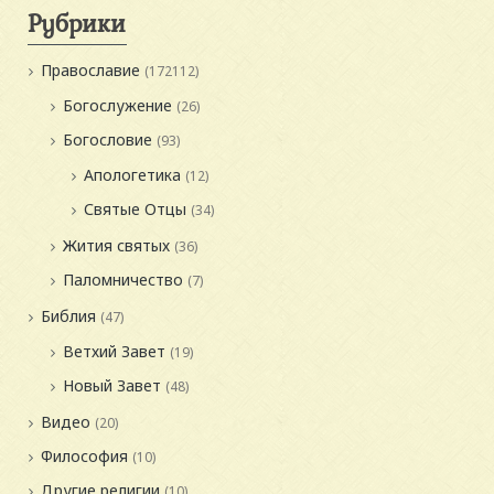
Рубрики
Православие
(172112)
Богослужение
(26)
Богословие
(93)
Апологетика
(12)
Святые Отцы
(34)
Жития святых
(36)
Паломничество
(7)
Библия
(47)
Ветхий Завет
(19)
Новый Завет
(48)
Видео
(20)
Философия
(10)
Другие религии
(10)