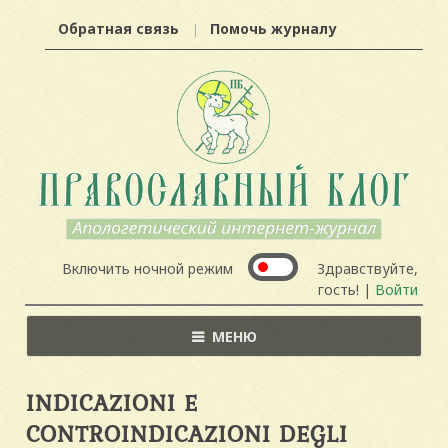
Обратная связь
Помочь журналу
Включить ночной режим
Здравствуйте,
гость! |
Войти
МЕНЮ
INDICAZIONI E
CONTROINDICAZIONI DEGLI