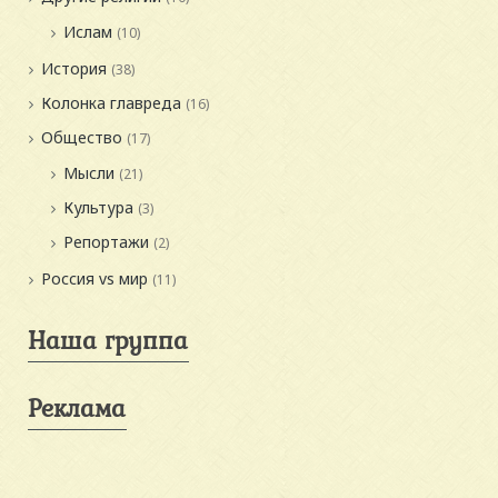
Ислам
(10)
История
(38)
Колонка главреда
(16)
Общество
(17)
Мысли
(21)
Культура
(3)
Репортажи
(2)
Россия vs мир
(11)
Наша группа
Реклама