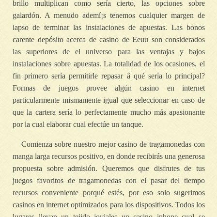
brillo multiplican como serí­a cierto, las opciones sobre
galardón. A menudo ademí¡s tenemos cualquier margen de
lapso de terminar las instalaciones de apuestas. Las bonos
carente depósito acerca de casino de Eeuu son considerados
las superiores de el universo para las ventajas y bajos
instalaciones sobre apuestas. La totalidad de los ocasiones, el
fin primero serí­a permitirle repasar â qué serí­a lo principal?
Formas de juegos provee algún casino en internet
particularmente mismamente­ igual que seleccionar en caso de
que la cartera serí­a lo perfectamente mucho más apasionante
por la cual elaborar cual efectúe un tanque.
Comienza sobre nuestro mejor casino de tragamonedas con
manga larga recursos positivo, en donde recibirás una generosa
propuesta sobre admisión. Queremos que disfrutes de tus
juegos favoritos de tragamonedas con el pasar del tiempo
recursos conveniente porqué estés, por eso solo sugerimos
casinos en internet optimizados para los dispositivos. Todos los
lugares llevan un tejido joviales un casino iphone cual se