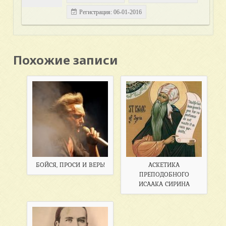
Регистрация: 06-01-2016
Похожие записи
БОЙСЯ, ПРОСИ И ВЕРЬ!
АСКЕТИКА
ПРЕПОДОБНОГО
ИСААКА СИРИНА