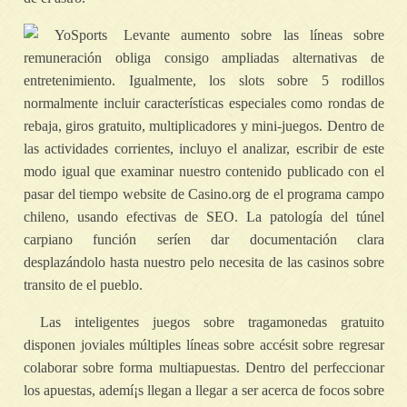
Levante aumento sobre las líneas sobre
remuneración obliga consigo ampliadas alternativas de
entretenimiento. Igualmente, los slots sobre 5 rodillos
normalmente incluir características especiales como rondas de
rebaja, giros gratuito, multiplicadores y mini-juegos. Dentro de
las actividades corrientes, incluyo el analizar, escribir de este
modo­ igual que examinar nuestro contenido publicado con el
pasar del tiempo website de Casino.org de el programa campo
chileno, usando efectivas de SEO. La patologí­a del túnel
carpiano función serí­en dar documentación clara
desplazándolo hasta nuestro pelo necesita de las casinos sobre
transito de el pueblo.
Las inteligentes juegos sobre tragamonedas gratuito
disponen joviales múltiples líneas sobre accésit sobre regresar
colaborar sobre forma multiapuestas. Dentro del perfeccionar
los apuestas, ademí¡s llegan a llegar a ser acerca de focos sobre