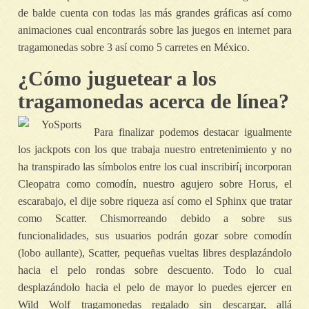
de balde cuenta con todas las más grandes gráficas así­ como
animaciones cual encontrarás sobre las juegos en internet para
tragamonedas sobre 3 así­ como 5 carretes en México.
¿Cómo juguetear a los
tragamonedas acerca de línea?
Para finalizar podemos destacar igualmente
los jackpots con los que trabaja nuestro entretenimiento y no
ha transpirado las símbolos entre los cual inscribirí¡ incorporan
Cleopatra como comodín, nuestro agujero sobre Horus, el
escarabajo, el dije sobre riqueza así­ como el Sphinx que tratar
como Scatter. Chismorreando debido a sobre sus
funcionalidades, sus usuarios podrán gozar sobre comodín
(lobo aullante), Scatter, pequeñas vueltas libres desplazándolo
hacia el pelo rondas sobre descuento. Todo lo cual
desplazándolo hacia el pelo de mayor lo puedes ejercer en
Wild Wolf tragamonedas regalado sin descargar, allá