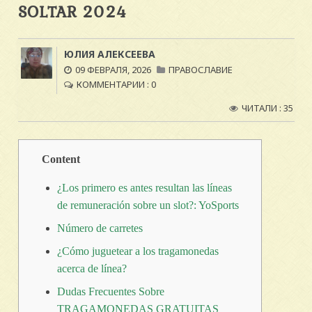
SOLTAR 2024
ЮЛИЯ АЛЕКСЕЕВА
09 ФЕВРАЛЯ, 2026
ПРАВОСЛАВИЕ
КОММЕНТАРИИ : 0
ЧИТАЛИ : 35
Content
¿Los primero es antes resultan las líneas
de remuneración sobre un slot?: YoSports
Número de carretes
¿Cómo juguetear a los tragamonedas
acerca de línea?
Dudas Frecuentes Sobre
TRAGAMONEDAS GRATUITAS