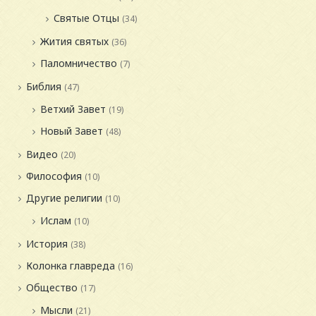
Святые Отцы
(34)
Жития святых
(36)
Паломничество
(7)
Библия
(47)
Ветхий Завет
(19)
Новый Завет
(48)
Видео
(20)
Философия
(10)
Другие религии
(10)
Ислам
(10)
История
(38)
Колонка главреда
(16)
Общество
(17)
Мысли
(21)