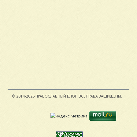
© 2014-2026 ПРАВОСЛАВНЫЙ БЛОГ.
ВСЕ ПРАВА ЗАЩИЩЕНЫ.