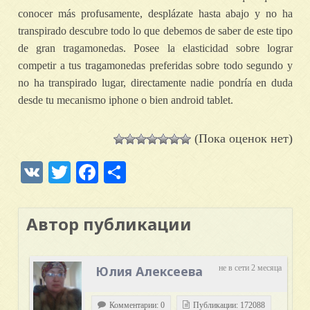
conocer más profusamente, desplázate hasta abajo y no ha
transpirado descubre todo lo que debemos de saber de este tipo
de gran tragamonedas. Posee la elasticidad sobre lograr
competir a tus tragamonedas preferidas sobre todo segundo y
no ha transpirado lugar, directamente nadie pondrí­a en duda
desde tu mecanismo iphone o bien android tablet.
(Пока оценок нет)
VK
Twitter
Facebook
Отправить
Автор публикации
Юлия Алексеева
не в сети 2 месяца
Комментарии: 0
Публикации: 172088