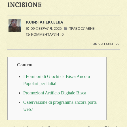
INCISIONE
ЮЛИЯ АЛЕКСЕЕВА
09 ФЕВРАЛЯ, 2026
ПРАВОСЛАВИЕ
КОММЕНТАРИИ : 0
ЧИТАЛИ : 29
Content
I Fornitori di Giochi da Bisca Ancora
Popolari per Italia!
Promozioni Artificio Digitale Bisca
Osservazione di programma ancora porta
web7