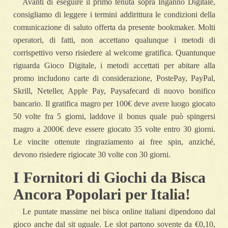
Avanti di eseguire il primo tenuta sopra Inganno Digitale,
consigliamo di leggere i termini addirittura le condizioni della
comunicazione di saluto offerta da presente bookmaker. Molti
operatori, di fatti, non accettano qualunque i metodi di
corrispettivo verso risiedere al welcome gratifica. Quantunque
riguarda Gioco Digitale, i metodi accettati per abitare alla
promo includono carte di considerazione, PostePay, PayPal,
Skrill, Neteller, Apple Pay, Paysafecard di nuovo bonifico
bancario.
Il gratifica magro per 100€ deve avere luogo giocato
50 volte fra 5 giorni, laddove il bonus quale può spingersi
magro a 2000€ deve essere giocato 35 volte entro 30 giorni.
Le vincite ottenute ringraziamento ai free spin, anziché,
devono risiedere rigiocate 30 volte con 30 giorni.
I Fornitori di Giochi da Bisca
Ancora Popolari per Italia!
Le puntate massime nei bisca online italiani dipendono dal
gioco anche dal sit uguale. Le slot partono sovente da €0,10,