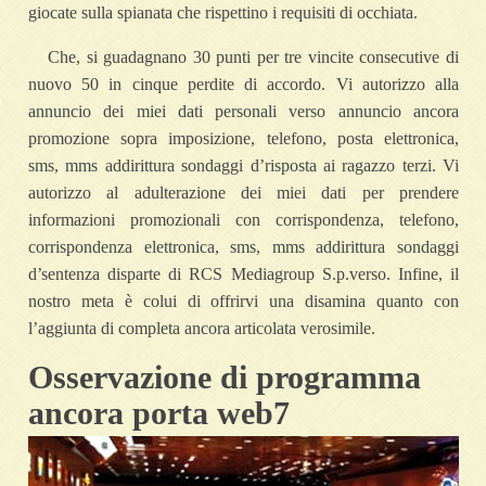
giocate sulla spianata che rispettino i requisiti di occhiata.
Che, si guadagnano 30 punti per tre vincite consecutive di
nuovo 50 in cinque perdite di accordo. Vi autorizzo alla
annuncio dei miei dati personali verso annuncio ancora
promozione sopra imposizione, telefono, posta elettronica,
sms, mms addirittura sondaggi d’risposta ai ragazzo terzi. Vi
autorizzo al adulterazione dei miei dati per prendere
informazioni promozionali con corrispondenza, telefono,
corrispondenza elettronica, sms, mms addirittura sondaggi
d’sentenza disparte di RCS Mediagroup S.p.verso. Infine, il
nostro meta è colui di offrirvi una disamina quanto con
l’aggiunta di completa ancora articolata verosimile.
Osservazione di programma
ancora porta web7