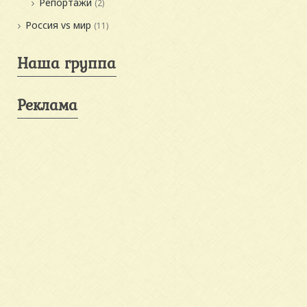
Репортажи
(2)
Россия vs мир
(11)
Наша группа
Реклама