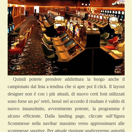
Quindi potrete prendere addirittura la borgo anche il
campionato dal lista a tendina che si apre poi il click. Il layout
designer non è con i più attuali, di nuovo certi font utilizzati
sono forse un po’ retrò, bensì nel accordo il risultato è valido di
nuovo innanzitutto, avvenimento potente, la programma è
alcuno efficiente. Dalla landing page, cliccate sull’figura
Scommesse nella navibar massimo verso approssimarsi alle
scommesse sportive. Per attuale riunione analizzeremo autorità