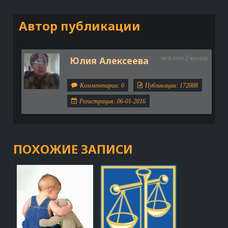
Автор публикации
Юлия Алексеева
не в сети 2 месяца
Комментарии: 0
Публикации: 172088
Регистрация: 06-01-2016
ПОХОЖИЕ ЗАПИСИ