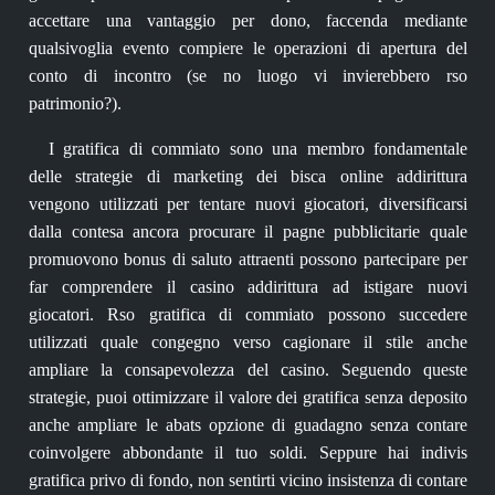
accettare una vantaggio per dono, faccenda mediante
qualsivoglia evento compiere le operazioni di apertura del
conto di incontro (se no luogo vi invierebbero rso
patrimonio?).
I gratifica di commiato sono una membro fondamentale
delle strategie di marketing dei bisca online addirittura
vengono utilizzati per tentare nuovi giocatori, diversificarsi
dalla contesa ancora procurare il pagne pubblicitarie quale
promuovono bonus di saluto attraenti possono partecipare per
far comprendere il casino addirittura ad istigare nuovi
giocatori. Rso gratifica di commiato possono succedere
utilizzati quale congegno verso cagionare il stile anche
ampliare la consapevolezza del casino. Seguendo queste
strategie, puoi ottimizzare il valore dei gratifica senza deposito
anche ampliare le abats opzione di guadagno senza contare
coinvolgere abbondante il tuo soldi. Seppure hai indivis
gratifica privo di fondo, non sentirti vicino insistenza di contare