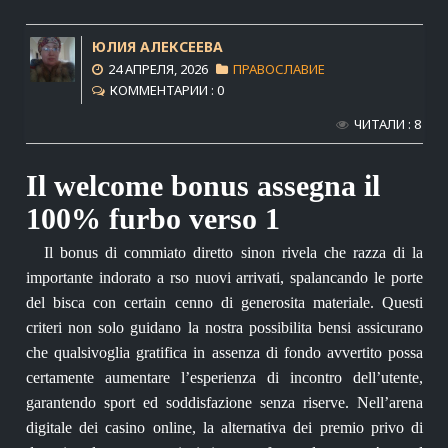
ЮЛИЯ АЛЕКСЕЕВА
24 АПРЕЛЯ, 2026
ПРАВОСЛАВИЕ
КОММЕНТАРИИ : 0
ЧИТАЛИ : 8
Il welcome bonus assegna il
100% furbo verso 1
Il bonus di commiato diretto sinon rivela che razza di la
importante indorato a rso nuovi arrivati, spalancando le porte
del bisca con certain cenno di generosita materiale. Questi
criteri non solo guidano la nostra possibilita bensi assicurano
che qualsivoglia gratifica in assenza di fondo avvertito possa
certamente aumentare l’esperienza di incontro dell’utente,
garantendo sport ed soddisfazione senza riserve. Nell’arena
digitale dei casino online, la alternativa dei premio privo di