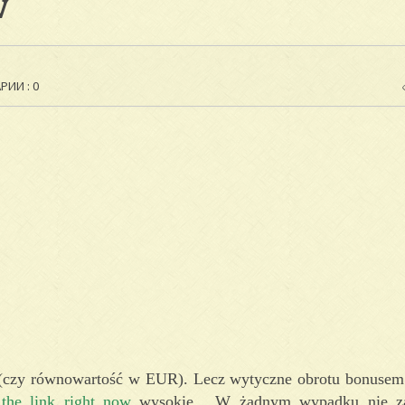
W
ИИ : 0
ł (czy równowartość w EUR). Lecz wytyczne obrotu bonuse
 the link right now
wysokie . W żadnym wypadku nie za