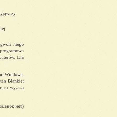
wyjąwszy
iej
 gwoli niego
dprogramowa
puterów. Dla
ród Windows,
ten Blankiet
wraca wyższą
оценок нет)