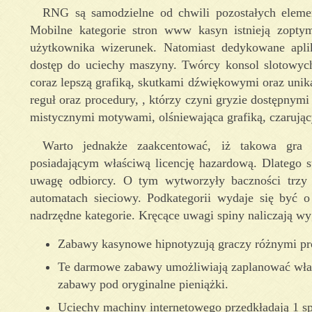
RNG są samodzielne od chwili pozostałych elemen
Mobilne kategorie stron www kasyn istnieją zoptym
użytkownika wizerunek. Natomiast dedykowane apli
dostęp do uciechy maszyny. Twórcy konsol slotowych
coraz lepszą grafiką, skutkami dźwiękowymi oraz uni
reguł oraz procedury, , którzy czyni gryzie dostępnym
mistycznymi motywami, olśniewająca grafiką, czarują
Warto jednakże zaakcentować, iż takowa gra
posiadającym właściwą licencję hazardową. Dlatego s
uwagę odbiorcy. O tym wytworzyły baczności trzy 
automatach sieciowy. Podkategorii wydaje się być o 
nadrzędne kategorie. Kręcące uwagi spiny naliczają wy
Zabawy kasynowe hipnotyzują graczy różnymi p
Te darmowe zabawy umożliwiają zaplanować własn
zabawy pod oryginalne pieniążki.
Uciechy machiny internetowego przedkładają 1 s