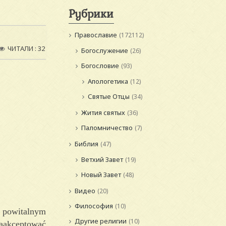
Рубрики
Православие
(172112)
ЧИТАЛИ : 32
Богослужение
(26)
Богословие
(93)
Апологетика
(12)
Святые Отцы
(34)
Жития святых
(36)
Паломничество
(7)
Библия
(47)
Ветхий Завет
(19)
Новый Завет
(48)
Видео
(20)
Философия
(10)
m powitalnym
Другие религии
(10)
akceptować