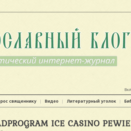
Вк
прос священнику
Видео
Литературный уголок
Би
NADPROGRAM ICE CASINO PEWI