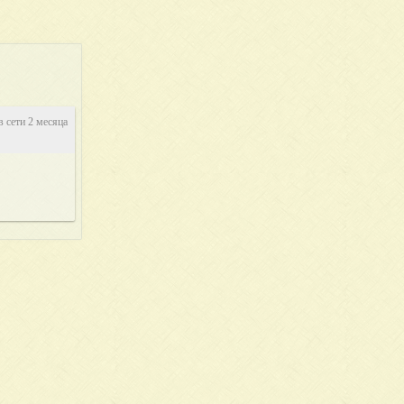
в сети 2 месяца