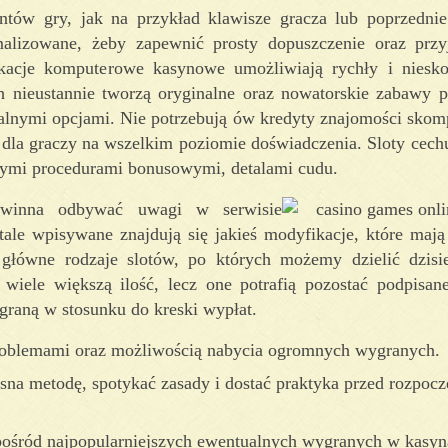
tów gry, jak na przykład klawisze gracza lub poprzedni
alizowane, żeby zapewnić prosty dopuszczenie oraz przyj
kacje komputerowe kasynowe umożliwiają rychły i niesk
 nieustannie tworzą oryginalne oraz nowatorskie zabawy 
kalnymi opcjami. Nie potrzebują ów kredyty znajomości sko
i dla graczy na wszelkim poziomie doświadczenia. Sloty cech
cymi procedurami bonusowymi, detalami cudu.
 winna odbywać uwagi w serwisie
tale wpisywane znajdują się jakieś modyfikacje, które mają
główne rodzaje slotów, po których możemy dzielić dzisie
wiele większą ilość, lecz one potrafią pozostać podpisan
graną w stosunku do kreski wypłat.
roblemami oraz możliwością nabycia ogromnych wygranych.
a metodę, spotykać zasady i dostać praktyka przed rozpoc
pośród najpopularniejszych ewentualnych wygranych w kasy