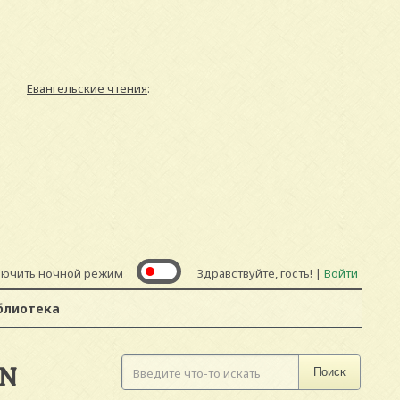
Евангельские чтения
:
лючить ночной режим
Здравствуйте, гость! |
Войти
блиотека
EN
Поиск