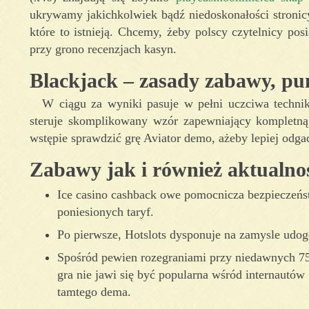
ukrywamy jakichkolwiek bądź niedoskonałości stronic
które to istnieją.
Chcemy, żeby polscy czytelnicy posia
przy grono recenzjach kasyn.
Blackjack – zasady zabawy, pu
W ciągu za wyniki pasuje w pełni uczciwa techn
steruje skomplikowany wzór zapewniający kompletn
wstępie sprawdzić grę Aviator demo, ażeby lepiej odga
Zabawy jak i również aktualno
Ice casino cashback owe pomocnicza bezpieczeńs
poniesionych taryf.
Po pierwsze, Hotslots dysponuje na zamysle udogod
Spośród pewien rozegraniami przy niedawnych 75 
gra nie jawi się być popularna wśród internautów
tamtego dema.