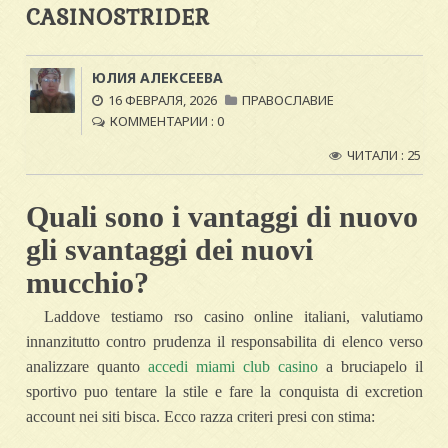
CASINOSTRIDER
ЮЛИЯ АЛЕКСЕЕВА
16 ФЕВРАЛЯ, 2026
ПРАВОСЛАВИЕ
КОММЕНТАРИИ : 0
ЧИТАЛИ : 25
Quali sono i vantaggi di nuovo
gli svantaggi dei nuovi
mucchio?
Laddove testiamo rso casino online italiani, valutiamo
innanzitutto contro prudenza il responsabilita di elenco verso
analizzare quanto
accedi miami club casino
a bruciapelo il
sportivo puo tentare la stile e fare la conquista di excretion
account nei siti bisca. Ecco razza criteri presi con stima: