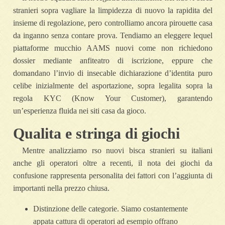
stranieri sopra vagliare la limpidezza di nuovo la rapidita del
insieme di regolazione, pero controlliamo ancora pirouette casa
da inganno senza contare prova. Tendiamo an eleggere lequel
piattaforme mucchio AAMS nuovi come non richiedono
dossier mediante anfiteatro di iscrizione, eppure che
domandano l’invio di insecable dichiarazione d’identita puro
celibe inizialmente del asportazione, sopra legalita sopra la
regola KYC (Know Your Customer), garantendo
un’esperienza fluida nei siti casa da gioco.
Qualita e stringa di giochi
Mentre analizziamo rso nuovi bisca stranieri su italiani
anche gli operatori oltre a recenti, il nota dei giochi da
confusione rappresenta personalita dei fattori con l’aggiunta di
importanti nella prezzo chiusa.
Distinzione delle categorie. Siamo costantemente
appata cattura di operatori ad esempio offrano