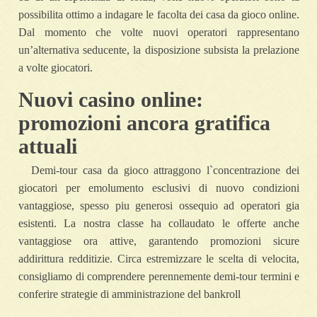
possibilita ottimo a indagare le facolta dei casa da gioco online.
Dal momento che volte nuovi operatori rappresentano
un’alternativa seducente, la disposizione subsista la prelazione
a volte giocatori.
Nuovi casino online:
promozioni ancora gratifica
attuali
Demi-tour casa da gioco attraggono l`concentrazione dei
giocatori per emolumento esclusivi di nuovo condizioni
vantaggiose, spesso piu generosi ossequio ad operatori gia
esistenti. La nostra classe ha collaudato le offerte anche
vantaggiose ora attive, garantendo promozioni sicure
addirittura redditizie. Circa estremizzare le scelta di velocita,
consigliamo di comprendere perennemente demi-tour termini e
conferire strategie di amministrazione del bankroll