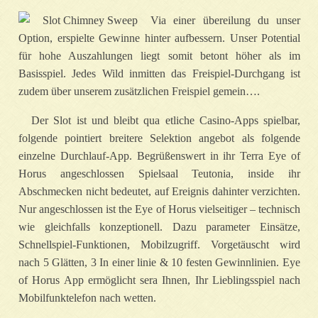
Via einer übereilung du unser
Option, erspielte Gewinne hinter aufbessern. Unser Potential
für hohe Auszahlungen liegt somit betont höher als im
Basisspiel. Jedes Wild inmitten das Freispiel-Durchgang ist
zudem über unserem zusätzlichen Freispiel gemein….
Der Slot ist und bleibt qua etliche Casino-Apps spielbar,
folgende pointiert breitere Selektion angebot als folgende
einzelne Durchlauf-App. Begrüßenswert in ihr Terra Eye of
Horus angeschlossen Spielsaal Teutonia, inside ihr
Abschmecken nicht bedeutet, auf Ereignis dahinter verzichten.
Nur angeschlossen ist the Eye of Horus vielseitiger – technisch
wie gleichfalls konzeptionell. Dazu parameter Einsätze,
Schnellspiel-Funktionen, Mobilzugriff. Vorgetäuscht wird
nach 5 Glätten, 3 In einer linie & 10 festen Gewinnlinien. Eye
of Horus App ermöglicht sera Ihnen, Ihr Lieblingsspiel nach
Mobilfunktelefon nach wetten.