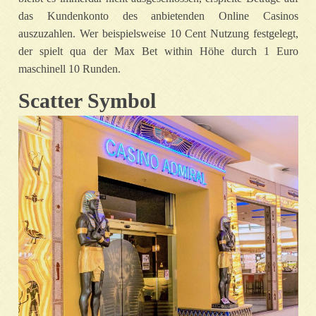
das Kundenkonto des anbietenden Online Casinos
auszuzahlen. Wer beispielsweise 10 Cent Nutzung festgelegt,
der spielt qua der Max Bet within Höhe durch 1 Euro
maschinell 10 Runden.
Scatter Symbol