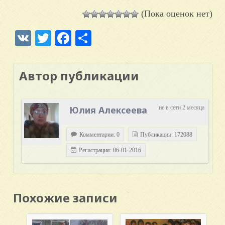
(Пока оценок нет)
VK
Twitter
Facebook
Отправить
Автор публикации
Юлия Алексеева
не в сети 2 месяца
Комментарии: 0
Публикации: 172088
Регистрация: 06-01-2016
Похожие записи