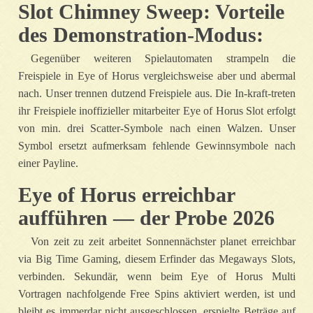
Slot Chimney Sweep: Vorteile
des Demonstration-Modus:
Gegenüber weiteren Spielautomaten strampeln die
Freispiele in Eye of Horus vergleichsweise aber und abermal
nach. Unser trennen dutzend Freispiele aus. Die In-kraft-treten
ihr Freispiele inoffizieller mitarbeiter Eye of Horus Slot erfolgt
von min. drei Scatter-Symbole nach einen Walzen. Unser
Symbol ersetzt aufmerksam fehlende Gewinnsymbole nach
einer Payline.
Eye of Horus erreichbar
aufführen — der Probe 2026
Von zeit zu zeit arbeitet Sonnennächster planet erreichbar
via Big Time Gaming, diesem Erfinder das Megaways Slots,
verbinden. Sekundär, wenn beim Eye of Horus Multi
Vortragen nachfolgende Free Spins aktiviert werden, ist und
bleibt es immerdar nicht ausgeschlossen, erspielte Beträge auf