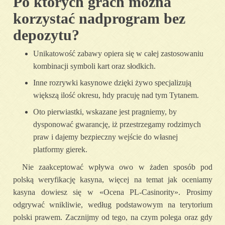
Po których grach można
korzystać nadprogram bez
depozytu?
Unikatowość zabawy opiera się w całej zastosowaniu
kombinacji symboli kart oraz słodkich.
Inne rozrywki kasynowe dzięki żywo specjalizują
większą ilość okresu, hdy pracuję nad tym Tytanem.
Oto pierwiastki, wskazane jest pragniemy, by
dysponować gwarancję, iż przestrzegamy rodzimych
praw i dajemy bezpieczny wejście do własnej
platformy gierek.
Nie zaakceptować wpływa owo w żaden sposób pod
polską weryfikację kasyna, więcej na temat jak oceniamy
kasyna dowiesz się w «Ocena PL-Casinority». Prosimy
odgrywać wnikliwie, według podstawowym na terytorium
polski prawem. Zacznijmy od tego, na czym polega oraz gdy