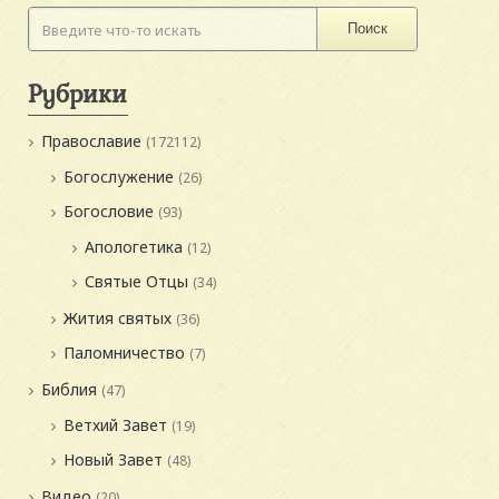
Поиск
Рубрики
Православие
(172112)
Богослужение
(26)
Богословие
(93)
Апологетика
(12)
Святые Отцы
(34)
Жития святых
(36)
Паломничество
(7)
Библия
(47)
Ветхий Завет
(19)
Новый Завет
(48)
Видео
(20)