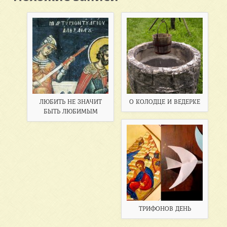
ЛЮБИТЬ НЕ ЗНАЧИТ
О КОЛОДЦЕ И ВЕДЕРКЕ
БЫТЬ ЛЮБИМЫМ
ТРИФОНОВ ДЕНЬ