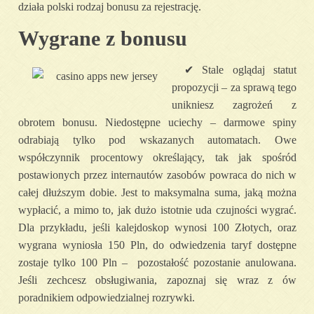
działa polski rodzaj bonusu za rejestrację.
Wygrane z bonusu
✔ Stale oglądaj statut
propozycji – za sprawą tego
unikniesz zagrożeń z
obrotem bonusu. Niedostępne uciechy – darmowe spiny
odrabiają tylko pod wskazanych automatach. Owe
współczynnik procentowy określający, tak jak spośród
postawionych przez internautów zasobów powraca do nich w
całej dłuższym dobie. Jest to maksymalna suma, jaką można
wypłacić, a mimo to, jak dużo istotnie uda czujności wygrać.
Dla przykładu, jeśli kalejdoskop wynosi 100 Złotych, oraz
wygrana wyniosła 150 Pln, do odwiedzenia taryf dostępne
zostaje tylko 100 Pln – pozostałość pozostanie anulowana.
Jeśli zechcesz obsługiwania, zapoznaj się wraz z ów
poradnikiem odpowiedzialnej rozrywki.