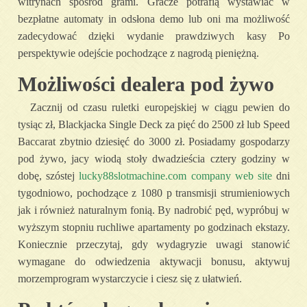
witrynach spośród grami. Gracze potrafią wystawiać w
bezpłatne automaty in odsłona demo lub oni ma możliwość
zadecydować dzięki wydanie prawdziwych kasy Po
perspektywie odejście pochodzące z nagrodą pieniężną.
Możliwości dealera pod żywo
Zacznij od czasu ruletki europejskiej w ciągu pewien do
tysiąc zł, Blackjacka Single Deck za pięć do 2500 zł lub Speed
Baccarat zbytnio dziesięć do 3000 zł. Posiadamy gospodarzy
pod żywo, jacy wiodą stoły dwadzieścia cztery godziny w
dobę, szóstej
lucky88slotmachine.com company web site
dni
tygodniowo, pochodzące z 1080 p transmisji strumieniowych
jak i również naturalnym fonią. By nadrobić pęd, wypróbuj w
wyższym stopniu ruchliwe apartamenty po godzinach ekstazy.
Koniecznie przeczytaj, gdy wyda­gryzie uwagi stanowić
wyma­gane do odwiedzenia aktywacji bonusu, akty­wuj
morzem­pro­gram wystarczy­cie i ciesz się z ułatwień.