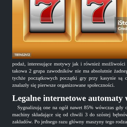
podaż, interesujące motywy jak i również możliwości 
takowa 2 grupa zawodników nie ma absolutnie żadneg
tychże początkowych początki gry przy kasynie są
znalazły się pierwsze organizowane społeczności.
Legalne internetowe automaty w
Sygnalizują one na ogół nawet 85% wówczas gdy od
machiny składające się od chwili 3 do szóstej bębnó
zakładów. Po jednego razu główny maszyny tego rodzaju