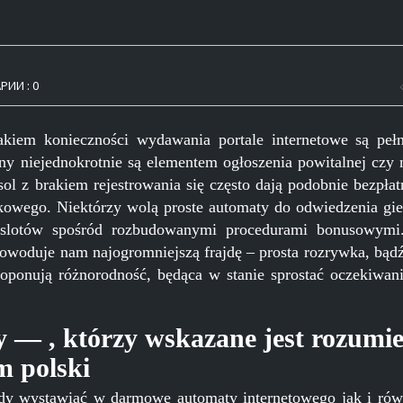
ИИ : 0
akiem konieczności wydawania portale internetowe są pe
ny niejednokrotnie są elementem ogłoszenia powitalnej czy 
l z brakiem rejestrowania się często dają podobnie bezpłatn
nkowego.
Niektórzy wolą proste automaty do odwiedzenia gier
 slotów spośród rozbudowanymi procedurami bonusowymi
powoduje nam najogromniejszą frajdę – prosta rozrywka, bądź
roponują różnorodność, będąca w stanie sprostać oczekiwa
y — , którzy wskazane jest rozumie
m polski
edy wystawiać w darmowe automaty internetowego jak i rów