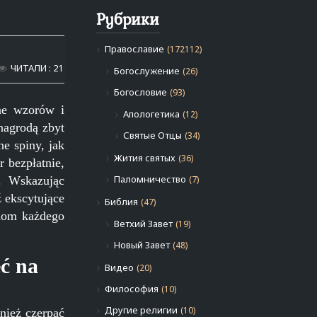
Рубрики
Православие
(172112)
ЧИТАЛИ : 21
Богослужение
(26)
Богословие
(93)
łne wzorów i
Апологетика
(12)
nagrodą zbyt
Святые Отцы
(34)
e spiny, jak
Жития святых
(36)
 bezpłatnie,
Паломничество
. Wskazując
(7)
 ekscytujące
Библия
(47)
niom każdego
Ветхий Завет
(19)
Новый Завет
(48)
ć na
Видео
(20)
Философия
(10)
Другие религии
(10)
nież czerpać