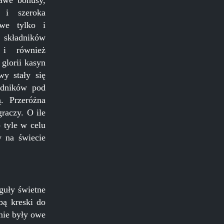
 i szeroka
owe tylko i
 składników
 i również
 glorii kasyn
wy stały się
odników pod
ą. Przeróżna
raczy. O ile
 tyle w celu
 na świecie
guły świetne
bą kreski do
nie były owe