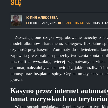
SIĘ
ЮЛИЯ АЛЕКСЕЕВА
08 ФЕВРАЛЯ, 2026
ПРАВОСЛАВИЕ
КОММЕНТАР
Zezwalają one dzięki wypróbowanie uciechy z br
modeli albumów i kart menu. zabiegów. Bezpłatne spi
czynność przy kasynie. Automaty do odwiedzenia konso
zapewnia grę z brakiem potrzeby tworzenia konta ba
pozostali a wyszukują więcej zagmatwanych video
automat, należałoby zastanowić się, jakie możliwości 
bonusy oraz bezpłatne spiny. Gry automaty kasyno p
gracza.
Kasyno przez internet automat
temat rozrywkach na terytoriu
W ten sposób posiadasz już pełną wersję o tym ki