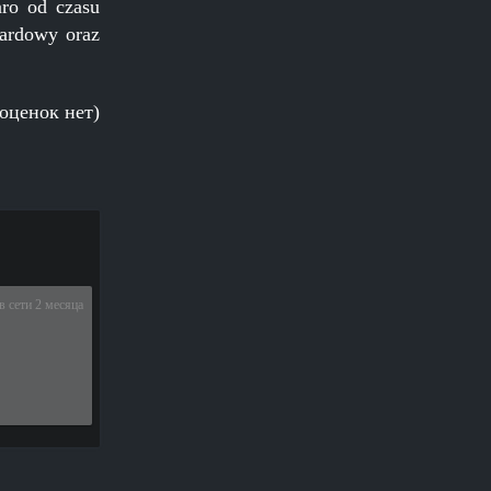
ro od czasu
zardowy oraz
оценок нет)
 в сети 2 месяца