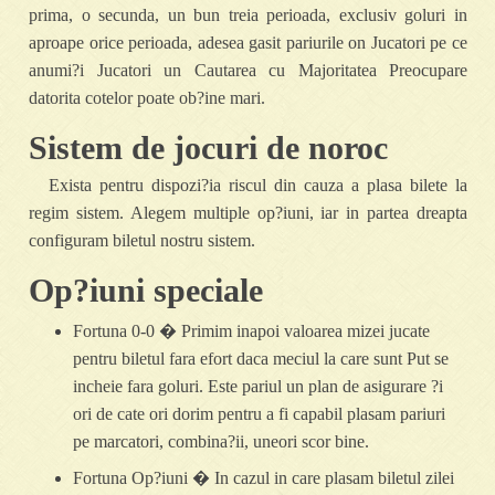
prima, o secunda, un bun treia perioada, exclusiv goluri in
aproape orice perioada, adesea gasit pariurile on Jucatori pe ce
anumi?i Jucatori un Cautarea cu Majoritatea Preocupare
datorita cotelor poate ob?ine mari.
Sistem de jocuri de noroc
Exista pentru dispozi?ia riscul din cauza a plasa bilete la
regim sistem. Alegem multiple op?iuni, iar in partea dreapta
configuram biletul nostru sistem.
Op?iuni speciale
Fortuna 0-0 � Primim inapoi valoarea mizei jucate
pentru biletul fara efort daca meciul la care sunt Put se
incheie fara goluri. Este pariul un plan de asigurare ?i
ori de cate ori dorim pentru a fi capabil plasam pariuri
pe marcatori, combina?ii, uneori scor bine.
Fortuna Op?iuni � In cazul in care plasam biletul zilei