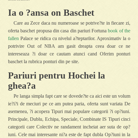
Ia o ?ansa on Baschet
Care au Zece daca nu numeroase se potrive?te in fiecare zi,
oferta baschet propusa din casa din pariuri Fortuna
book of the
fallen
Palace se ridica cu nivelul a?teptarilor. Aproximativ la o
potrivire Out of NBA am gasit dreapta ceea doar ce ne
intereseaza ?i doar ce cautam atunci cand Oferim ponturi
baschet la rubrica ponturi din pe site.
Pariuri pentru Hochei la
ghea?a
Pe langa simpla fapt care se dovede?te ca aici este un volum
ie?i?i de meciuri pe ce am putea paria, oferta sunt variata De
asemenea, ?i acopera Tipuri mai populare categorii ?i op?iuni.
Principale, Dublu, Echipa, Speciale, Combinate IS Tipuri cinci
categorii care Colectiv ne randament incheiat aer suta de op?
iuni. Cele mai interesante ni?a este de fapt dubla Op?iuni in la