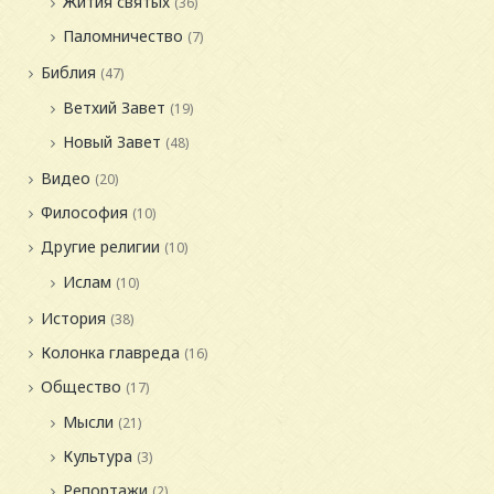
Жития святых
(36)
Паломничество
(7)
Библия
(47)
Ветхий Завет
(19)
Новый Завет
(48)
Видео
(20)
Философия
(10)
Другие религии
(10)
Ислам
(10)
История
(38)
Колонка главреда
(16)
Общество
(17)
Мысли
(21)
Культура
(3)
Репортажи
(2)