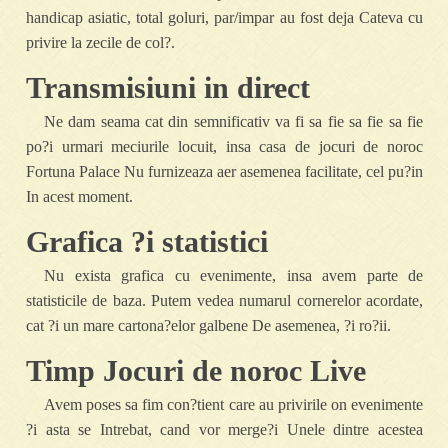
handicap asiatic, total goluri, par/impar au fost deja Cateva cu
privire la zecile de col?.
Transmisiuni in direct
Ne dam seama cat din semnificativ va fi sa fie sa fie sa fie
po?i urmari meciurile locuit, insa casa de jocuri de noroc
Fortuna Palace Nu furnizeaza aer asemenea facilitate, cel pu?in
In acest moment.
Grafica ?i statistici
Nu exista grafica cu evenimente, insa avem parte de
statisticile de baza. Putem vedea numarul cornerelor acordate,
cat ?i un mare cartona?elor galbene De asemenea, ?i ro?ii.
Timp Jocuri de noroc Live
Avem poses sa fim con?tient care au privirile on evenimente
?i asta se Intrebat, cand vor merge?i Unele dintre acestea