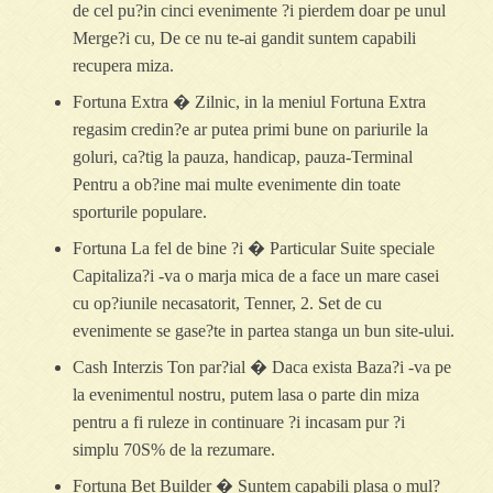
de cel pu?in cinci evenimente ?i pierdem doar pe unul
Merge?i cu, De ce nu te-ai gandit suntem capabili
recupera miza.
Fortuna Extra � Zilnic, in la meniul Fortuna Extra
regasim credin?e ar putea primi bune on pariurile la
goluri, ca?tig la pauza, handicap, pauza-Terminal
Pentru a ob?ine mai multe evenimente din toate
sporturile populare.
Fortuna La fel de bine ?i � Particular Suite speciale
Capitaliza?i -va o marja mica de a face un mare casei
cu op?iunile necasatorit, Tenner, 2. Set de cu
evenimente se gase?te in partea stanga un bun site-ului.
Cash Interzis Ton par?ial � Daca exista Baza?i -va pe
la evenimentul nostru, putem lasa o parte din miza
pentru a fi ruleze in continuare ?i incasam pur ?i
simplu 70S% de la rezumare.
Fortuna Bet Builder � Suntem capabili plasa o mul?