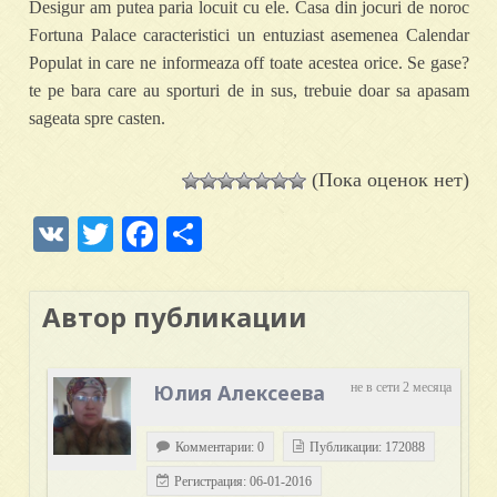
Desigur am putea paria locuit cu ele. Casa din jocuri de noroc
Fortuna Palace caracteristici un entuziast asemenea Calendar
Populat in care ne informeaza off toate acestea orice. Se gase?
te pe bara care au sporturi de in sus, trebuie doar sa apasam
sageata spre casten.
(Пока оценок нет)
VK
Twitter
Facebook
Отправить
Автор публикации
Юлия Алексеева
не в сети 2 месяца
Комментарии: 0
Публикации: 172088
Регистрация: 06-01-2016