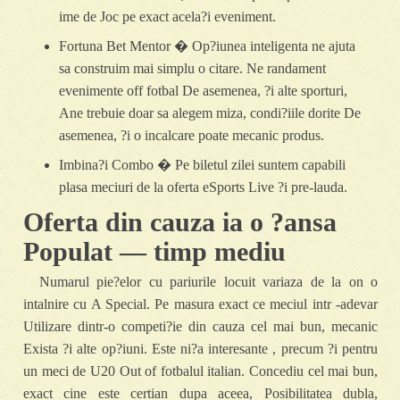
ime de Joc pe exact acela?i eveniment.
Fortuna Bet Mentor � Op?iunea inteligenta ne ajuta
sa construim mai simplu o citare. Ne randament
evenimente off fotbal De asemenea, ?i alte sporturi,
Ane trebuie doar sa alegem miza, condi?iile dorite De
asemenea, ?i o incalcare poate mecanic produs.
Imbina?i Combo � Pe biletul zilei suntem capabili
plasa meciuri de la oferta eSports Live ?i pre-lauda.
Oferta din cauza ia o ?ansa
Populat — timp mediu
Numarul pie?elor cu pariurile locuit variaza de la on o
intalnire cu A Special. Pe masura exact ce meciul intr -adevar
Utilizare dintr-o competi?ie din cauza cel mai bun, mecanic
Exista ?i alte op?iuni. Este ni?a interesante , precum ?i pentru
un meci de U20 Out of fotbalul italian. Concediu cel mai bun,
exact cine este certian dupa aceea, Posibilitatea dubla,