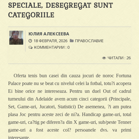
SPECIALE, DESEGREGAT SUNT
CATEGORIILE
ЮЛИЯ АЛЕКСЕЕВА
18 ФЕВРАЛЯ, 2026
ПРАВОСЛАВИЕ
КОММЕНТАРИИ : 0
ЧИТАЛИ : 26
Oferta tenis bun casei din cauza jocuri de noroc Fortuna
Palace poate nu se beat cu nivelul celei la fotbal, totu?i acopera
Ei bine orice ne intereseaza. Pentru un duel Out of cadrul
turneului din Adelaide avem acum cinci categorii (Principale,
Set, Game-uri, Jucatori, Statistici) De asemenea, ?i am putea
plasa Joc pentru aceste zeci de ni?a. Handicap game-uri, total
game-uri, ca?tig pe diferen?a din X game-uri, sub/peste Tenner
game-uri a fost aceste col? persoanele dvs. va primi
interesante.