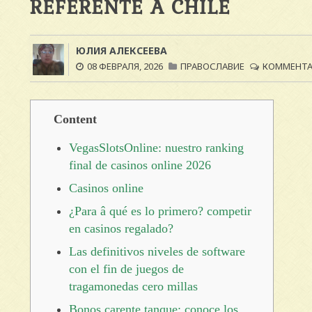
REFERENTE A CHILE
ЮЛИЯ АЛЕКСЕЕВА
08 ФЕВРАЛЯ, 2026
ПРАВОСЛАВИЕ
КОММЕНТАР
Content
VegasSlotsOnline: nuestro ranking
final de casinos online 2026
Casinos online
¿Para â qué es lo primero? competir
en casinos regalado?
Las definitivos niveles de software
con el fin de juegos de
tragamonedas cero millas
Bonos carente tanque: conoce los