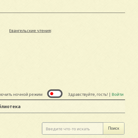
Евангельские чтения
:
лючить ночной режим
Здравствуйте, гость! |
Войти
блиотека
Поиск