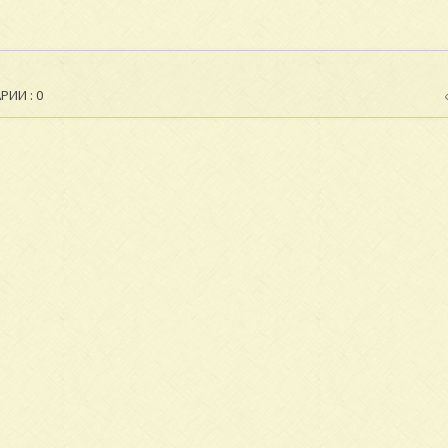
ИИ : 0