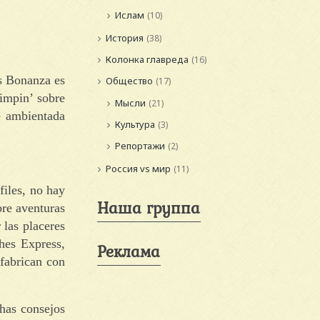
Ислам
(10)
История
(38)
Колонка главреда
(16)
s Bonanza es
Общество
(17)
rimpin’ sobre
Мысли
(21)
se ambientada
Культура
(3)
Репортажи
(2)
Россия vs мир
(11)
files, no hay
Наша группа
bre aventuras
las placeres
hes Express,
Реклама
fabrican con
has consejos