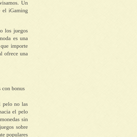
evisamos. Un
e el iGaming
o los juegos
moda es una
 que importe
al ofrece una
 pelo no las
acia el pelo
gamonedas sin
juegos sobre
te populares