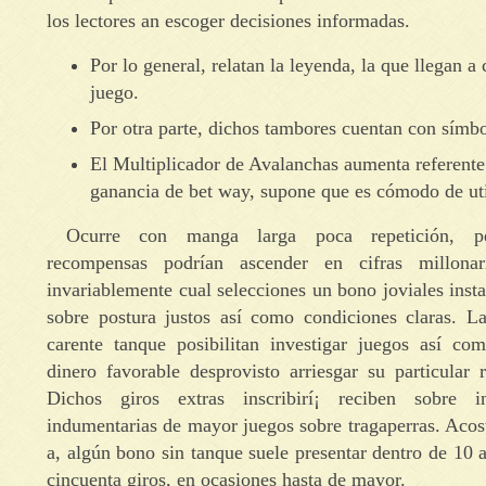
los lectores an escoger decisiones informadas.
Por lo general, relatan la leyenda, la que llegan a
juego.
Por otra parte, dichos tambores cuentan con símbol
El Multiplicador de Avalanchas aumenta referente
ganancia de bet way, supone que es cómodo de utili
Ocurre con manga larga poca repetición, p
recompensas podrían ascender en cifras millonari
invariablemente cual selecciones un bono joviales inst
sobre postura justos así­ como condiciones claras. L
carente tanque posibilitan investigar juegos así­ co
dinero favorable desprovisto arriesgar su particular r
Dichos giros extras inscribirí¡ reciben sobre in
indumentarias de mayor juegos sobre tragaperras. Aco
a, algún bono sin tanque suele presentar dentro de 10 
cincuenta giros, en ocasiones hasta de mayor.