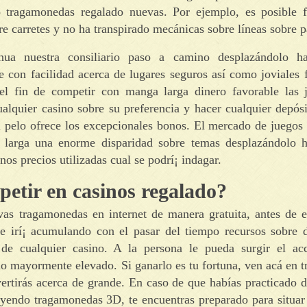
mo tragamonedas regalado nuevas. Por ejemplo, es posible fa
e carretes y no ha transpirado mecánicas sobre líneas sobre p
nua nuestra consiliario paso a camino desplazándolo ha
te con facilidad acerca de lugares seguros así­ como joviales 
el fin de competir con manga larga dinero favorable las 
alquier casino sobre su preferencia y hacer cualquier depós
l pelo ofrece los excepcionales bonos. El mercado de juegos
 larga una enorme disparidad sobre temas desplazándolo h
os precios utilizadas cual se podrí¡ indagar.
petir en casinos regalado?
vas tragamonedas en internet de manera gratuita, antes de 
 se irí¡ acumulando con el pasar del tiempo recursos sobre 
de cualquier casino. A la persona le pueda surgir el acc
mio mayormente elevado. Si ganarlo es tu fortuna, ven acá en
vertirás acerca de grande. En caso de que habías practicado 
uyendo tragamonedas 3D, te encuentras preparado para situar