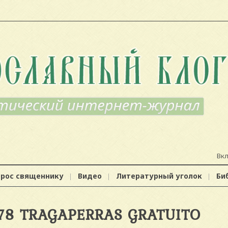
Вк
прос священнику
Видео
Литературный уголок
Би
178 TRAGAPERRAS GRATUITO