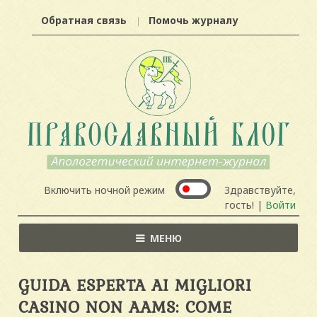
Обратная связь
Помочь журналу
Включить ночной режим
Здравствуйте,
гость! |
Войти
МЕНЮ
GUIDA ESPERTA AI MIGLIORI
CASINO NON AAMS: COME