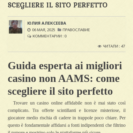
SCEGLIERE IL SITO PERFETTO
ЮЛИЯ АЛЕКСЕЕВА
06 МАЯ, 2025
ПРАВОСЛАВИЕ
КОММЕНТАРИИ : 0
ЧИТАЛИ : 47
Guida esperta ai migliori
casino non AAMS: come
scegliere il sito perfetto
Trovare un casino online affidabile non è mai stato così
complicato. Tra offerte scintillanti e licenze misteriose, il
giocatore medio rischia di cadere in trappole poco chiare. Per
questo è fondamentale affidarsi a fonti indipendenti che filtrino
il rumore e mostrino solo le piattaforme più sicure.