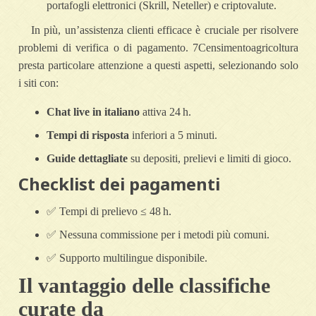
portafogli elettronici (Skrill, Neteller) e criptovalute.
In più, un’assistenza clienti efficace è cruciale per risolvere
problemi di verifica o di pagamento. 7Censimentoagricoltura
presta particolare attenzione a questi aspetti, selezionando solo
i siti con:
Chat live in italiano
attiva 24 h.
Tempi di risposta
inferiori a 5 minuti.
Guide dettagliate
su depositi, prelievi e limiti di gioco.
Checklist dei pagamenti
✅ Tempi di prelievo ≤ 48 h.
✅ Nessuna commissione per i metodi più comuni.
✅ Supporto multilingue disponibile.
Il vantaggio delle classifiche
curate da