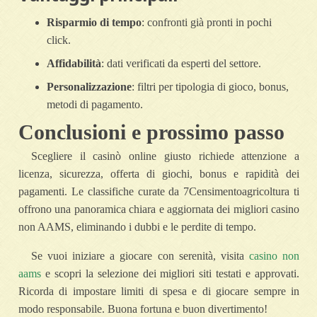
Risparmio di tempo
: confronti già pronti in pochi
click.
Affidabilità
: dati verificati da esperti del settore.
Personalizzazione
: filtri per tipologia di gioco, bonus,
metodi di pagamento.
Conclusioni e prossimo passo
Scegliere il casinò online giusto richiede attenzione a
licenza, sicurezza, offerta di giochi, bonus e rapidità dei
pagamenti. Le classifiche curate da 7Censimentoagricoltura ti
offrono una panoramica chiara e aggiornata dei migliori casino
non AAMS, eliminando i dubbi e le perdite di tempo.
Se vuoi iniziare a giocare con serenità, visita
casino non
aams
e scopri la selezione dei migliori siti testati e approvati.
Ricorda di impostare limiti di spesa e di giocare sempre in
modo responsabile. Buona fortuna e buon divertimento!