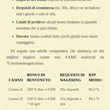
Requisiti di scommessa
(es. 30x, 40x) e se includono
tutti i giochi o solo le slot.
Limiti di prelievo
: alcuni bonus limitano la quantità
massima che si può ritirare.
Durata
: bonus scaduti entro pochi giorni sono meno
vantaggiosi.
Di seguito una tabella comparativa che sintetizza tre dei
migliori migliori casino non AAMS analizzati da
7Censimentoagricoltura.
BONUS DI
REQUISITI DI
RTP
CASINO
BENVENUTO
WAGERING
MEDIO
Casino A
200 % fino a €500
30x depositi
96,3 %
Casino B
150 % fino a €300
35x depositi e
96,1 %
+ 50 giri
slot