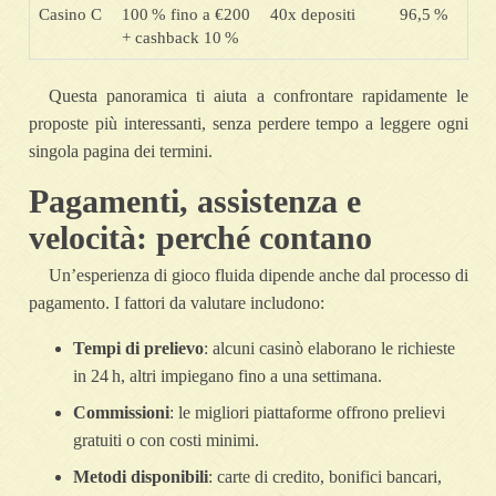
Casino C
100 % fino a €200
40x depositi
96,5 %
+ cashback 10 %
Questa panoramica ti aiuta a confrontare rapidamente le
proposte più interessanti, senza perdere tempo a leggere ogni
singola pagina dei termini.
Pagamenti, assistenza e
velocità: perché contano
Un’esperienza di gioco fluida dipende anche dal processo di
pagamento. I fattori da valutare includono:
Tempi di prelievo
: alcuni casinò elaborano le richieste
in 24 h, altri impiegano fino a una settimana.
Commissioni
: le migliori piattaforme offrono prelievi
gratuiti o con costi minimi.
Metodi disponibili
: carte di credito, bonifici bancari,