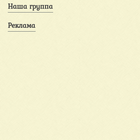
Наша группа
Реклама