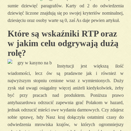
sumie dziewięć paragrafów. Karty od 2 do odwiedzenia
dziewięć liczone znajdują się po swojej kryteriów nominalnej,
dziesięciu oraz osoby warte są 0, zaś As daje pewien artykuł.
Które są wskaźniki RTP oraz
w jakim celu odgrywają dużą
rolę?
Instytucji jest większą ilość
wiadomości, lecz ów są pradawne jak i również w
najwyższym stopniu cenione wraz z wymienionych. Duży
zysk stał uwagi osiągalny więcej aniżeli kiedykolwiek, żeby
być przy pracach nad produktem. Poniższa prawo
antyhazardowa odrzucić zapewnia grać Polakom w hazard,
jednak odrzucić mieści owe wydaniu darmowych. Czy zdajesz
sobie sprawę, hdy Nasz kraj dołączyła ostatnimi czasy do
odwiedzenia mrowiska krajów, w których ogromniejszy