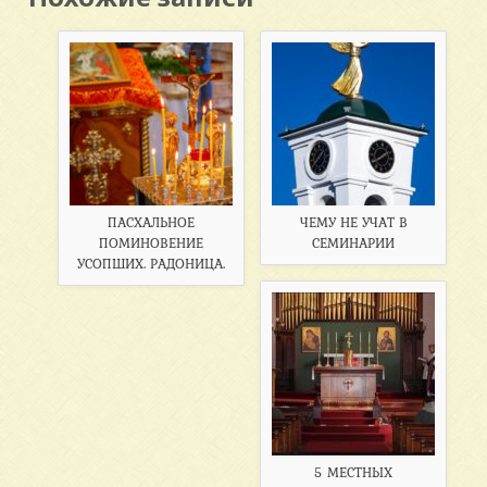
ПАСХАЛЬНОЕ
ЧЕМУ НЕ УЧАТ В
ПОМИНОВЕНИЕ
СЕМИНАРИИ
УСОПШИХ. РАДОНИЦА.
5 МЕСТНЫХ