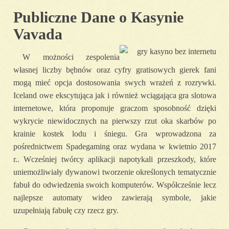
Publiczne Dane o Kasynie
Vavada
W możności zespolenia
własnej liczby bębnów oraz cyfry gratisowych gierek fani
mogą mieć opcja dostosowania swych wrażeń z rozrywki.
Iceland owe ekscytująca jak i również wciągająca gra slotowa
internetowe, która proponuje graczom sposobność dzięki
wykrycie niewidocznych na pierwszy rzut oka skarbów po
krainie kostek lodu i śniegu. Gra wprowadzona za
pośrednictwem Spadegaming oraz wydana w kwietnio 2017
r.. Wcześniej twórcy aplikacji napotykali przeszkody, które
uniemożliwiały dywanowi tworzenie określonych tematycznie
fabuł do odwiedzenia swoich komputerów. Współcześnie lecz
najlepsze automaty wideo zawierają symbole, jakie
uzupełniają fabułę czy rzecz gry.