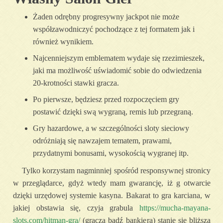
Żaden odrębny progresywny jackpot nie może
współzawodniczyć pochodzące z tej formatem jak i
również wynikiem.
Najcenniejszym emblematem wydaje się rzezimieszek,
jaki ma możliwość uświadomić sobie do odwiedzenia
20-krotności stawki gracza.
Po pierwsze, będziesz przed rozpoczęciem gry
postawić dzięki swą wygraną, remis lub przegraną.
Gry hazardowe, a w szczególności sloty sieciowy
odróżniają się nawzajem tematem, prawami,
przydatnymi bonusami, wysokością wygranej itp.
Tylko korzystam nagminniej spośród responsywnej stronicy
w przeglądarce, gdyż wtedy mam gwarancję, iż g otwarcie
dzięki urzędowej systemie kasyna. Bakarat to gra karciana, w
jakiej obstawia się, czyja grabula
https://mucha-mayana-
slots.com/hitman-gra/
(gracza bądź bankiera) stanie się bliższa