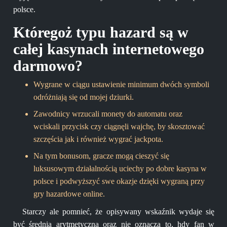
polsce.
Któregoż typu hazard są w
całej kasynach internetowego
darmowo?
Wygrane w ciągu ustawienie minimum dwóch symboli
odróżniają się od mojej dziurki.
Zawodnicy wrzucali monety do automatu oraz
wciskali przycisk czy ciągnęli wajchę, by skosztować
szczęścia jak i również wygrać jackpota.
Na tym bonusom, gracze mogą cieszyć się
luksusowym działalnością uciechy po dobre kasyna w
polsce i podwyższyć swe okazje dzięki wygraną przy
gry hazardowe online.
Starczy ale pomnieć, że opisywany wskaźnik wydaje się
być średnią arytmetyczną oraz nie oznacza to, hdy fan w