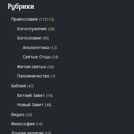
Рубрики
Православие
(172112)
Богослужение
(26)
Богословие
(93)
Апологетика
(12)
Святые Отцы
(34)
Жития святых
(36)
Паломничество
(7)
Библия
(47)
Ветхий Завет
(19)
Новый Завет
(48)
Видео
(20)
Философия
(10)
Другие религии
(10)