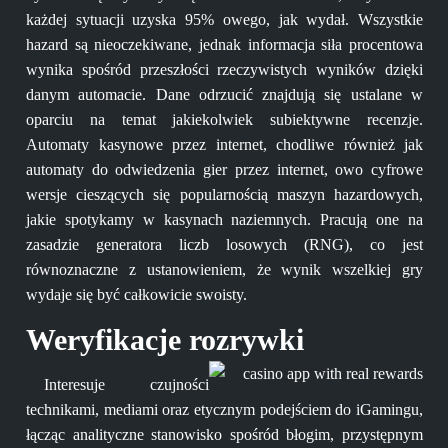
każdej sytuacji uzyska 95% owego, jak wydał. Wszystkie
hazard są nieoczekiwane, jednak informacja siła procentowa
wynika spośród przeszłości rzeczywistych wyników dzięki
danym automacie. Dane odrzucić znajdują się ustalane w
oparciu na temat jakiekolwiek subiektywne recenzje.
Automaty kasynowe przez internet, chodliwe również jak
automaty do odwiedzenia gier przez internet, owo cyfrowe
wersje cieszących się popularnością maszyn hazardowych,
jakie spotykamy w kasynach naziemnych. Pracują one na
zasadzie generatora liczb losowych (RNG), co jest
równoznaczne z ustanowieniem, że wynik wszelkiej gry
wydaje się być całkowicie swoisty.
Weryfikacje rozrywki
Interesuje czujności
technikami, mediami oraz etycznym podejściem do iGamingu,
łącząc analityczne stanowisko spośród błogim, przystępnym