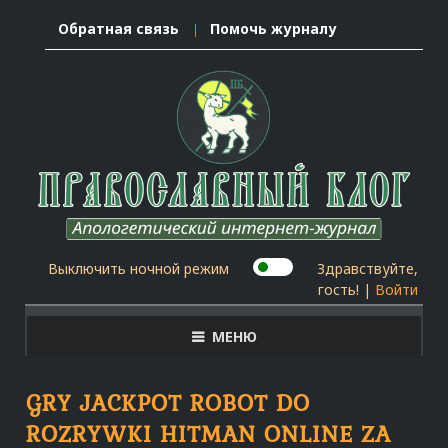
Обратная связь
Помочь журналу
Выключить ночной режим
Здравствуйте,
гость! |
Войти
МЕНЮ
GRY JACKPOT ROBOT DO
ROZRYWKI HITMAN ONLINE ZA