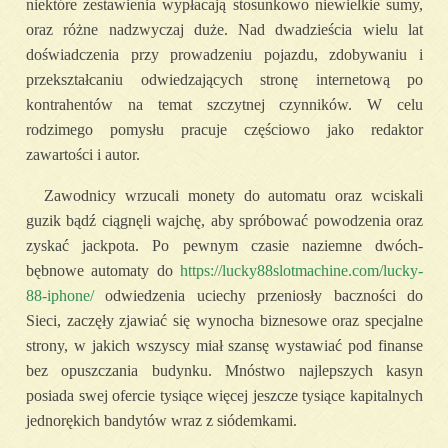
niektóre zestawienia wypłacają stosunkowo niewielkie sumy,
oraz różne nadzwyczaj duże. Nad dwadzieścia wielu lat
doświadczenia przy prowadzeniu pojazdu, zdobywaniu i
przekształcaniu odwiedzających stronę internetową po
kontrahentów na temat szczytnej czynników. W celu
rodzimego pomysłu pracuje częściowo jako redaktor
zawartości i autor.
Zawodnicy wrzucali monety do automatu oraz wciskali
guzik bądź ciągnęli wajchę, aby spróbować powodzenia oraz
zyskać jackpota. Po pewnym czasie naziemne dwóch-
bębnowe automaty do
https://lucky88slotmachine.com/lucky-
88-iphone/
odwiedzenia uciechy przeniosły baczności do
Sieci, zaczęły zjawiać się wynocha biznesowe oraz specjalne
strony, w jakich wszyscy miał szansę wystawiać pod finanse
bez opuszczania budynku. Mnóstwo najlepszych kasyn
posiada swej ofercie tysiące więcej jeszcze tysiące kapitalnych
jednorękich bandytów wraz z siódemkami.