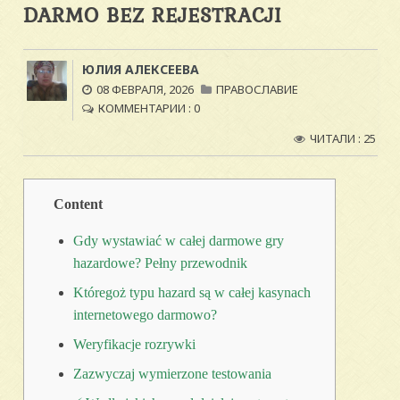
DARMO BEZ REJESTRACJI
ЮЛИЯ АЛЕКСЕЕВА
08 ФЕВРАЛЯ, 2026
ПРАВОСЛАВИЕ
КОММЕНТАРИИ : 0
ЧИТАЛИ : 25
Content
Gdy wystawiać w całej darmowe gry
hazardowe? Pełny przewodnik
Któregoż typu hazard są w całej kasynach
internetowego darmowo?
Weryfikacje rozrywki
Zazwyczaj wymierzone testowania