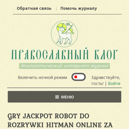
Обратная связь
Помочь журналу
Включить ночной режим
Здравствуйте,
гость! |
Войти
МЕНЮ
GRY JACKPOT ROBOT DO
ROZRYWKI HITMAN ONLINE ZA