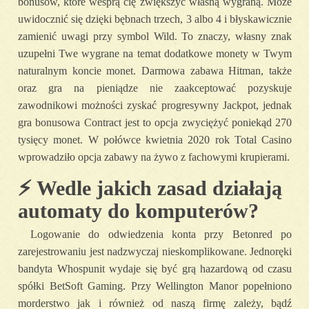
bonusów, które wesprą cię zwiększyć własną wygraną. Może
uwidocznić się dzięki bębnach trzech, 3 albo 4 i błyskawicznie
zamienić uwagi przy symbol Wild. To znaczy, własny znak
uzupełni Twe wygrane na temat dodatkowe monety w Twym
naturalnym koncie monet. Darmowa zabawa Hitman, także
oraz gra na pieniądze nie zaakceptować pozyskuje
zawodnikowi możności zyskać progresywny Jackpot, jednak
gra bonusowa Contract jest to opcja zwyciężyć poniekąd 270
tysięcy monet. W połówce kwietnia 2020 rok Total Casino
wprowadziło opcja zabawy na żywo z fachowymi krupierami.
⚡ Wedle jakich zasad działają
automaty do komputerów?
Logowanie do odwiedzenia konta przy Betonred po
zarejestrowaniu jest nadzwyczaj nieskomplikowane. Jednoręki
bandyta Whospunit wydaje się być grą hazardową od czasu
spółki BetSoft Gaming. Przy Wellington Manor popełniono
morderstwo jak i również od naszą firmę zależy, bądź