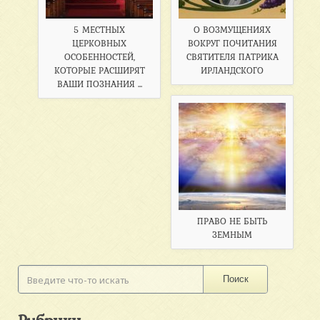
5 МЕСТНЫХ
О ВОЗМУЩЕНИЯХ
ЦЕРКОВНЫХ
ВОКРУГ ПОЧИТАНИЯ
ОСОБЕННОСТЕЙ,
СВЯТИТЕЛЯ ПАТРИКА
КОТОРЫЕ РАСШИРЯТ
ИРЛАНДСКОГО
ВАШИ ПОЗНАНИЯ ...
ПРАВО НЕ БЫТЬ
ЗЕМНЫМ
Поиск