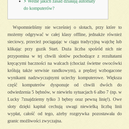
⚡ Wedle jakich zasad działają automaty
do komputerów?
Wspomnieliśmy nie wcześniej o slotach, przy które to
możemy odgrywać w całej klasy offline, jednakże również
sieciowy, przecież pociągając w ciągu tradycyjną wajchę lub
klikając przy guzik Start. Duża liczba spośród nich nie
przypomina w tej chwili slotów pochodzące z rezultatami
kręcącymi baczności na walcach (chociaż świetne owocówki
królują także serwisie randkowym), a prędzej wzbogacone
wynikami nadzwyczajnymi uciechy komputerowe.
Większa
część komputerów dysponuje od chwili dwóch do
odwiedzenia 5 bębnów, w niewielu sytuacjach 6 albo 7 (np. w
Lucky 7znajdziemy tylko 3 bębny oraz pewną linię!). Owe
sloty dzięki kapitał cechują uwagi niewielką liczbą linii
wypłat, całość od tego, ażeby rozgrywka pozostawała do
granic możliwości zwyczajna.