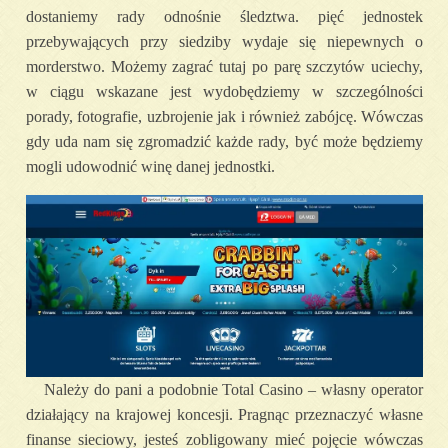
dostaniemy rady odnośnie śledztwa. pięć jednostek
przebywających przy siedziby wydaje się niepewnych o
morderstwo. Możemy zagrać tutaj po parę szczytów uciechy,
w ciągu wskazane jest wydobędziemy w szczególności
porady, fotografie, uzbrojenie jak i również zabójcę. Wówczas
gdy uda nam się zgromadzić każde rady, być może będziemy
mogli udowodnić winę danej jednostki.
Należy do pani a podobnie Total Casino – własny operator
działający na krajowej koncesji. Pragnąc przeznaczyć własne
finanse sieciowy, jesteś zobligowany mieć pojęcie wówczas