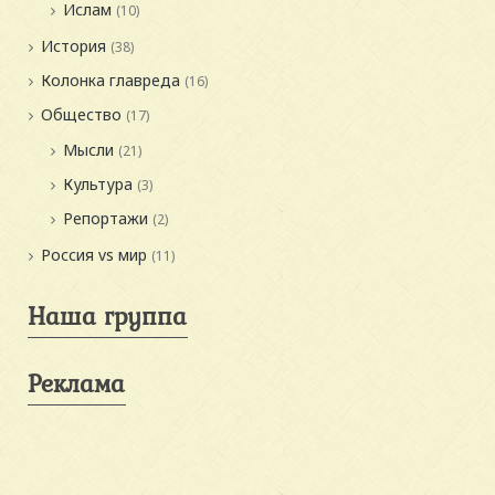
Ислам
(10)
История
(38)
Колонка главреда
(16)
Общество
(17)
Мысли
(21)
Культура
(3)
Репортажи
(2)
Россия vs мир
(11)
Наша группа
Реклама