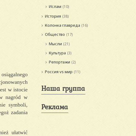
Ислам
(10)
История
(38)
Колонка главреда
(16)
Общество
(17)
Мысли
(21)
Культура
(3)
Репортажи
(2)
Россия vs мир
(11)
 osiągalnego
ncjonowanych
Наша группа
est w istocie
ów nagród w
ie symboli,
Реклама
goż zadania
nież ułatwić