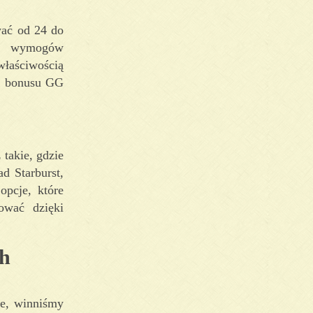
wać od 24 do
ia wymogów
właściwością
 z bonusu GG
takie, gdzie
d Starburst,
pcje, które
ować dzięki
ch
we, winniśmy