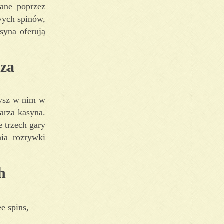
lane poprzez
wych spinów,
syna oferują
 za
zysz w nim w
arza kasyna.
 trzech gary
nia rozrywki
h
e spins,