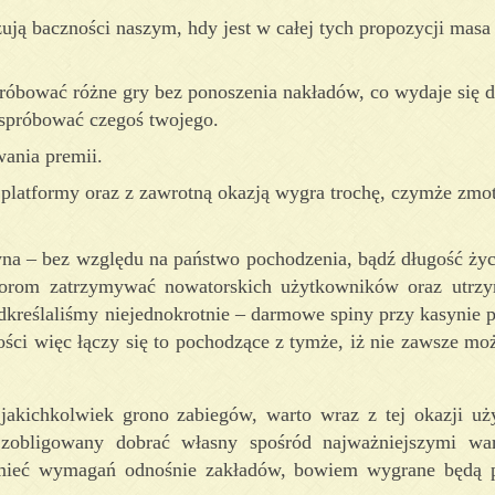
ją baczności naszym, hdy jest w całej tych propozycji masa
bować różne gry bez ponoszenia nakładów, co wydaje się d
ą spróbować czegoś twojego.
ania premii.
e platformy oraz z zawrotną okazją wygra trochę, czymże zmo
na – bez względu na państwo pochodzenia, bądź długość życ
orom zatrzymywać nowatorskich użytkowników oraz utrzy
kreślaliśmy niejednokrotnie – darmowe spiny przy kasynie pr
ości więc łączy się to pochodzące z tymże, iż nie zawsze mo
akichkolwiek grono zabiegów, warto wraz z tej okazji u
zobligowany dobrać własny spośród najważniejszymi wa
gą mieć wymagań odnośnie zakładów, bowiem wygrane będą 