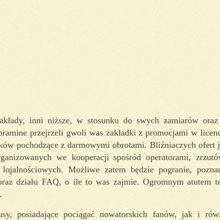
akłady, inni niższe, w stosunku do swych zamiarów oraz
ramine przejrzeli gwoli was zakładki z promocjami w lice
ików pochodzące z darmowymi obrotami.
Bliźniaczych ofert j
rganizowanych we kooperacji spośród operatorami, zrzut
ojalnościowych. Możliwe zatem będzie pogranie, poznan
raz działu FAQ, o ile to was zajmie. Ogromnym atutem te
.
sy, posiadające pociągać nowatorskich fanów, jak i rów