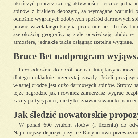
ukończyć poprzez szereg aktywności. Jeszcze jedną m
spinów z brakiem depozytu, są wymagane warunki ob
odnośnie wygranych zdobytych spośród darmowych s
prawie wszelakiego kasyna przez internet. To ów lam
szerokością geograficzną stale odwiedzają ulubion
atmosferę, jednakże także osiągnąć rzetelne wygrane.
Bruce Bet nadprogram wyjąwsz
Lecz odnośnie do obrót bonusu, tutaj kasyno może 
dlatego dokładnie przeczytaj zasady. Jeżeli przyjrzy
własnej drodze jest dużo darmowych spinów. Strony h
tejże nagrodzie jak i również zamierzasz wygrać bezpła
każdy partycypanci, nie tylko zaawansowani konsumenc
Jak śledzić nowatorskie propo
W ponad 600 tytułom slotów (i liczeniu) do odwi
Najmniejszy depozyt przy Ice Kasyno owo przeważnie