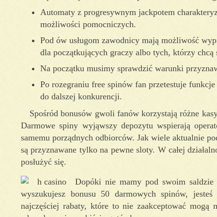
Automaty z progresywnym jackpotem charakteryzu
możliwości pomocniczych.
Pod ów usługom zawodnicy mają możliwość wypró
dla początkujących graczy albo tych, którzy chc
Na początku musimy sprawdzić warunki przyznaw
Po rozegraniu free spinów fan przetestuje funkcj
do dalszej konkurencji.
Spośród bonusów gwoli fanów korzystają różne kasy
Darmowe spiny wyjąwszy depozytu wspierają operat
samemu porządnych odbiorców. Jak wiele aktualnie pod
są przyznawane tylko na pewne sloty. W całej działaln
posłużyć się.
Dopóki nie mamy pod swoim saldzie j
wyszukujesz bonusu 50 darmowych spinów, jesteś 
najczęściej rabaty, które to nie zaakceptować mo