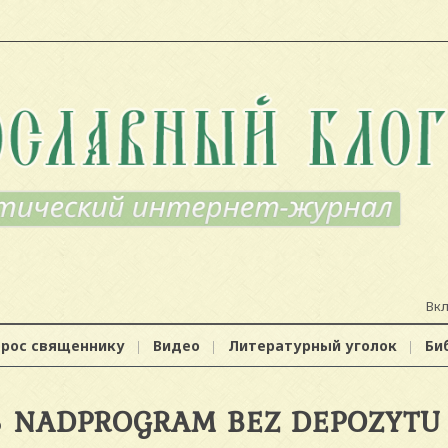
Вк
прос священнику
Видео
Литературный уголок
Би
5 NADPROGRAM BEZ DEPOZYTU