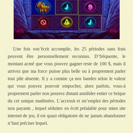
Une fois son’écrit accomplie, les 25 périodes sans frais
peuvent être personnellement reconnus. D’fréquente, le
montant acmé que vous pouvez gagner reste de 100 $, mais il
arrivez que ma force puisse plus belle ou à proprement parler
tout pile absente. Il y a comme ça nos bandes selon le valeur
qui vous pouvez pouvoir empocher, alors parfois, vous-à
proprement parler non pourrez distant annihiler entier ce brique
du cet unique matibnées. L’accessit et un’emploi des périodes
non payants , lequel séduites en écrit préalable pour mien site
internet de jeu, il est quasi obligatoire de ne jamais abandonner
n’faut préciser lequel.