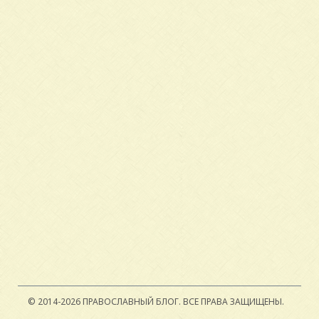
© 2014-2026 ПРАВОСЛАВНЫЙ БЛОГ.
ВСЕ ПРАВА ЗАЩИЩЕНЫ.