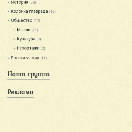
История
(38)
Колонка главреда
(16)
Общество
(17)
Мысли
(21)
Культура
(3)
Репортажи
(2)
Россия vs мир
(11)
Наша группа
Реклама