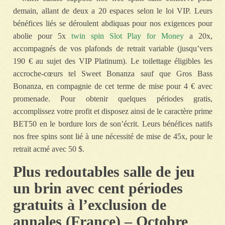
demain, allant de deux a 20 espaces selon le loi VIP. Leurs
bénéfices liés se déroulent abdiquas pour nos exigences pour
abolie pour 5x
twin spin Slot Play for Money
a 20x,
accompagnés de vos plafonds de retrait variable (jusqu’vers
190 € au sujet des VIP Platinum). Le toilettage éligibles les
accroche-cœurs tel Sweet Bonanza sauf que Gros Bass
Bonanza, en compagnie de cet terme de mise pour 4 € avec
promenade. Pour obtenir quelques périodes gratis,
accomplissez votre profit et disposez ainsi de le caractère prime
BET50 en le bordure lors de son’écrit. Leurs bénéfices natifs
nos free spins sont lié à une nécessité de mise de 45x, pour le
retrait acmé avec 50 $.
Plus redoutables salle de jeu
un brin avec cent périodes
gratuits à l’exclusion de
annales (France) – Octobre