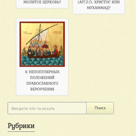
МОЛИТСЯ ЦЕРКОВЬ?
(АГГ.2:7). ХРИСТОС ИЛИ
МУХАММАД?
6 НЕПОПУЛЯРНЫХ
ПОЛОЖЕНИЙ
ПРАВОСЛАВНОГО
ВЕРОУЧЕНИЯ
Поиск
Рубрики