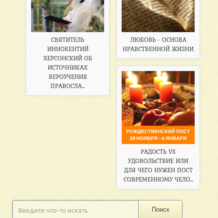
СВЯТИТЕЛЬ
ЛЮБОВЬ - ОСНОВА
ИННОКЕНТИЙ
НРАВСТВЕННОЙ ЖИЗНИ
ХЕРСОНСКИЙ ОБ
ИСТОЧНИКАХ
ВЕРОУЧЕНИЯ
ПРАВОСЛА...
РАДОСТЬ VS
УДОВОЛЬСТВИЕ ИЛИ
ДЛЯ ЧЕГО НУЖЕН ПОСТ
СОВРЕМЕННОМУ ЧЕЛО...
Поиск