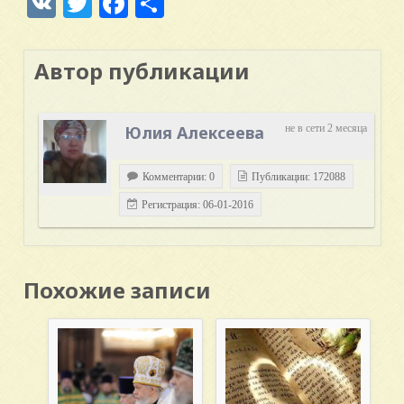
VK
Twitter
Facebook
Отправить
Автор публикации
Юлия Алексеева
не в сети 2 месяца
Комментарии: 0
Публикации: 172088
Регистрация: 06-01-2016
Похожие записи