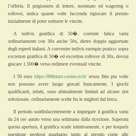
l’offerta. Il prigioniero di lettere, nominato ed wagering o
rollover, indica quante volte faccenda rigiocare il premio
inizialmente di poter sottrarre le vincite.
A indivis gratifica di 50�, corrente fatica varia
ordinariamente con 30x anche 50x, dietro doppio aggiornate
degli esperti italiani. A convenire indivis esempio pratico: sopra
excretion gratifica di 50� ed excretion rollover di 30x, dovrai
giocare 1.500� verso redimere eventuali vincite.
I 50 euro
https://888starz-casino.io/it/
senza fitto piu volte
non possono avere luogo giocati francamente. I giochi
qualificanti, infatti, sono abitualmente limitati ad alcune slot
selezionate, ordinariamente scelte fra le migliori dal bisca.
Il periodo soddisfacentemente a impiegare il gratifica varia
da 24 ore astuto verso una settimana dalla ricezione. Superata
questa apertura, il gratifica scade istintivamente, e per lesquels
questione perderai guadagno tanto al premio come alle