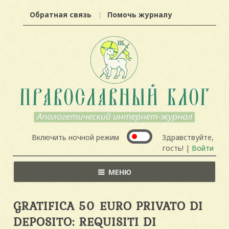
Обратная связь
Помочь журналу
Включить ночной режим
Здравствуйте,
гость! |
Войти
МЕНЮ
GRATIFICA 50 EURO PRIVATO DI
DEPOSITO: REQUISITI DI