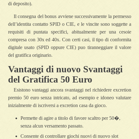
di deposito).
Il consegna del bonus avviene successivamente la permesso
dell’identita contatto SPID o CIE, e le vincite sono soggette a
requisiti di puntata specifici, abitualmente per una cesoie
compresa con 30x ed 40x. Con certi casi, il tipo di conformita
digitale usato (SPID oppure CIE) puo tiranneggiare il valore
del gratifica originario.
Vantaggi di nuovo Svantaggi
del Gratifica 50 Euro
Esistono vantaggi ancora svantaggi nel richiedere excretion
premio 50 euro senza intricato, ad esempio e idoneo valutare
inizialmente di iscriversi a excretion casa da gioco.
Permette di agire a titolo di favore scaltro per 50�,
senza alcun versamento passato.
Consente di controllare giochi nuovi di nuovo slot