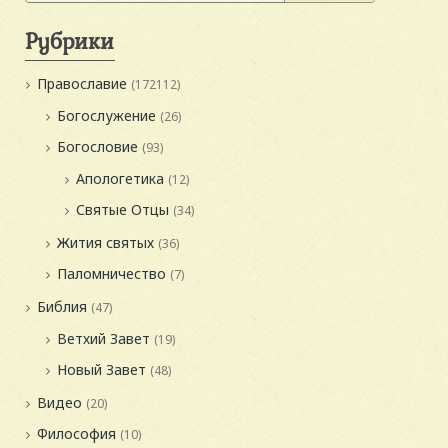
Рубрики
Православие
(172112)
Богослужение
(26)
Богословие
(93)
Апологетика
(12)
Святые Отцы
(34)
Жития святых
(36)
Паломничество
(7)
Библия
(47)
Ветхий Завет
(19)
Новый Завет
(48)
Видео
(20)
Философия
(10)