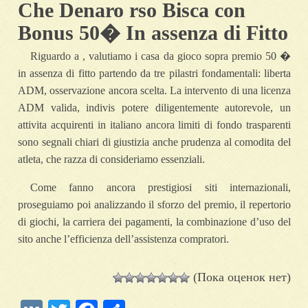
Che Denaro rso Bisca con
Bonus 50� In assenza di Fitto
Riguardo a , valutiamo i casa da gioco sopra premio 50 �
in assenza di fitto partendo da tre pilastri fondamentali: liberta
ADM, osservazione ancora scelta. La intervento di una licenza
ADM valida, indivis potere diligentemente autorevole, un
attivita acquirenti in italiano ancora limiti di fondo trasparenti
sono segnali chiari di giustizia anche prudenza al comodita del
atleta, che razza di consideriamo essenziali.
Come fanno ancora prestigiosi siti internazionali,
proseguiamo poi analizzando il sforzo del premio, il repertorio
di giochi, la carriera dei pagamenti, la combinazione d’uso del
sito anche l’efficienza dell’assistenza compratori.
(Пока оценок нет)