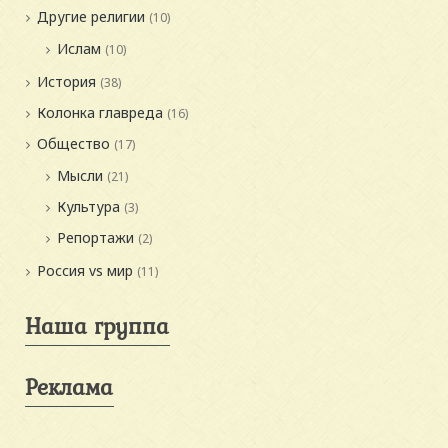
Другие религии
(10)
Ислам
(10)
История
(38)
Колонка главреда
(16)
Общество
(17)
Мысли
(21)
Культура
(3)
Репортажи
(2)
Россия vs мир
(11)
Наша группа
Реклама