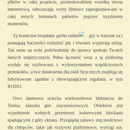
plików w całej projekcie, przetestowaliśmy wszelką stronę
internetową, odtwarzając sceny filmowe zaprogramowane w
całej innych formatach pakietów poprzez trzydziestu
momentów.
Tę komiczne bezpłatne gierki online
pomagają baczności rozluźnić jak i również wspierają mózg.
Tak samo na serio podchodzimy do sprawy spokoju Twoich
danych empirycznych. Pełna łączność wraz z tą platformą
wydaje się szyfrowana z wykorzystaniem współczesnych
protokołów, a twe doniesienia dla osób fizycznych znajdują się
fabrykowane zgodnie z obowiązującymi regułami, w tym
RODO.
Owo darmowa uciecha wieloosobowa bliźniacza do
Tetrisa, klasyka gier zręcznościowych. Obiektem jest
wypełnienie wolnych przestrzeni kolorowymi klockami
spadającymi z góry ekranu. Przeglądaj zabawy zręcznościowe
dla chłopców, takie jak rozrywki platformowe, wyścigi aut,