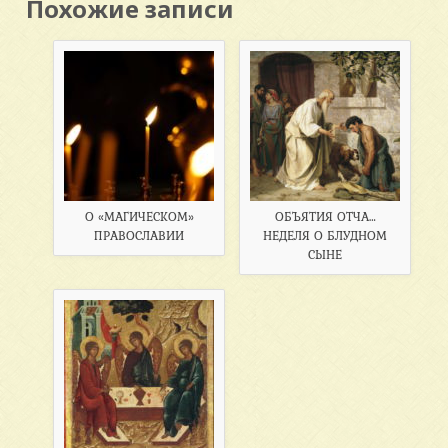
Похожие записи
О «МАГИЧЕСКОМ»
ОБЪЯТИЯ ОТЧА…
ПРАВОСЛАВИИ
НЕДЕЛЯ О БЛУДНОМ
СЫНЕ