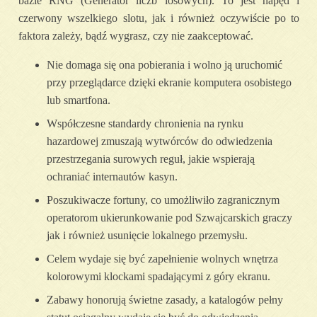
bazie RNG (Generator liczb losowych). To jest napęd i
czerwony wszelkiego slotu, jak i również oczywiście po to
faktora zależy, bądź wygrasz, czy nie zaakceptować.
Nie domaga się ona pobierania i wolno ją uruchomić
przy przeglądarce dzięki ekranie komputera osobistego
lub smartfona.
Współczesne standardy chronienia na rynku
hazardowej zmuszają wytwórców do odwiedzenia
przestrzegania surowych reguł, jakie wspierają
ochraniać internautów kasyn.
Poszukiwacze fortuny, co umożliwiło zagranicznym
operatorom ukierunkowanie pod Szwajcarskich graczy
jak i również usunięcie lokalnego przemysłu.
Celem wydaje się być zapełnienie wolnych wnętrza
kolorowymi klockami spadającymi z góry ekranu.
Zabawy honorują świetne zasady, a katalogów pełny