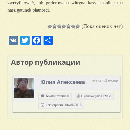
zweryfikować, lub preferowana witryna kasyna online ma
nasz gatunek płatności.
(Пока оценок нет)
VK
Twitter
Facebook
Отправить
Автор публикации
Юлия Алексеева
не в сети 2 месяца
Комментарии: 0
Публикации: 172088
Регистрация: 06-01-2016