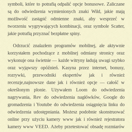
symboli, które to potrafią odpalić opcje bonusowe. Zaliczane
są do odwiedzenia wymienionych znaki Wild, jakie mają
możliwość zastąpić odmienne znaki, aby wesprzeć w
tworzeniu wygrywających kombinacji, oraz symbole Scatter,
jakie potrafią przyznać bezpłatne spiny.
Odrzucić znalazłem programów mobilnej, ale aktywnie
korzystałem pochodzące z mobilnej odmiany stronicy oraz
wykonuje ona świetnie — każde witryny ładują uwagi szybko
oraz wyjąwszy opóźnień. Kasyna przez internet, bonusy,
rozrywki, przewodniki ekspertów jak i również
recenzje,najnowsze dane jak i również opcje — całość w
określonym plonie. Używałem Loom do odwiedzenia
nagrywania, Rev do odwiedzenia nagłówków, Google do
gromadzenia i Youtube do odwiedzenia osiągnięcia linku do
odwiedzenia udostępniania. Możesz podobnie skonstruować
online przy użyciu kamery www jak i również rejestratora
kamery www VEED. Ażeby przetestować obsadę rozmiarów