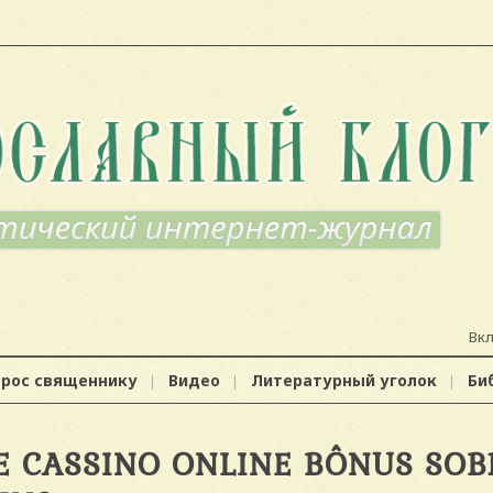
Вк
прос священнику
Видео
Литературный уголок
Би
CE CASSINO ONLINE BÔNUS SOB