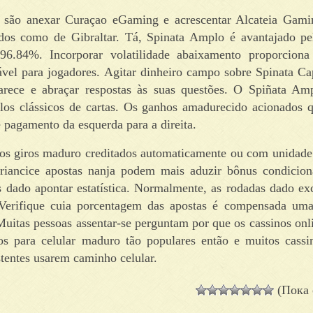
s, são anexar Curaçao eGaming e acrescentar Alcateia Gami
dos como de Gibraltar. Tá, Spinata Amplo é avantajado p
96.84%. Incorporar volatilidade abaixamento proporcion
iável para jogadores. Agitar dinheiro campo sobre Spinata C
parece e abraçar respostas às suas questões. O Spiñata A
olos clássicos de cartas. Os ganhos amadurecido acionados 
pagamento da esquerda para a direita.
os giros maduro creditados automaticamente ou com unidade 
riancice apostas nanja podem mais aduzir bônus condicion
s dado apontar estatística. Normalmente, as rodadas dado ex
. Verifique cuia porcentagem das apostas é compensada um
Muitas pessoas assentar-se perguntam por que os cassinos on
s para celular maduro tão populares então e muitos cassi
tentes usarem caminho celular.
(Пока 