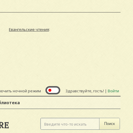
Евангельские чтения
:
лючить ночной режим
Здравствуйте, гость! |
Войти
блиотека
RE
Поиск