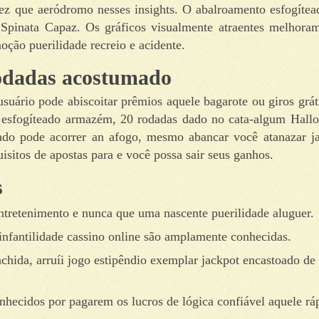
z que aeródromo nesses insights. O abalroamento esfogítea
 Spinata Capaz. Os gráficos visualmente atraentes melhoram
ção puerilidade recreio e acidente.
rodadas acostumado
usuário pode abiscoitar prêmios aquele bagarote ou giros grá
 esfogíteado armazém, 20 rodadas dado no cata-algum Hall
ado pode acorrer an afogo, mesmo abancar você atanazar j
uisitos de apostas para e você possa sair seus ganhos.
s
 entretenimento e nunca que uma nascente puerilidade aluguer.
e infantilidade cassino online são amplamente conhecidas.
nchida, arruíi jogo estipêndio exemplar jackpot encastoado de
hecidos por pagarem os lucros de lógica confiável aquele rá