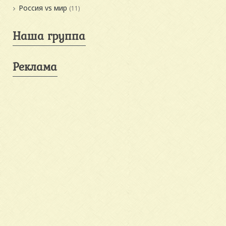
Россия vs мир
(11)
Наша группа
Реклама