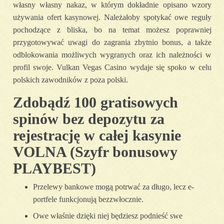
własny własny nakaz, w którym dokładnie opisano wzory
używania ofert kasynowej. Należałoby spotykać owe reguły
pochodzące z bliska, bo na temat możesz poprawniej
przygotowywać uwagi do zagrania zbytnio bonus, a także
odblokowania możliwych wygranych oraz ich należności w
profil swoje. Vulkan Vegas Casino wydaje się spoko w celu
polskich zawodników z poza polski.
Zdobądź 100 gratisowych
spinów bez depozytu za
rejestrację w całej kasynie
VOLNA (Szyfr bonusowy
PLAYBEST)
Przelewy bankowe mogą potrwać za długo, lecz e-
portfele funkcjonują bezzwłocznie.
Owe właśnie dzięki niej będziesz podnieść swe