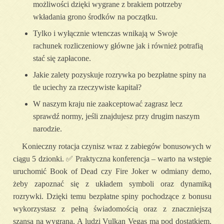
możliwości dzięki wygrane z brakiem potrzeby
wkładania grono środków na początku.
Tylko i wyłącznie wtenczas wnikają w Swoje
rachunek rozliczeniowy główne jak i również potrafią
stać się zapłacone.
Jakie zalety pozyskuje rozrywka po bezpłatne spiny na
tle uciechy za rzeczywiste kapitał?
W naszym kraju nie zaakceptować zagrasz lecz
sprawdź normy, jeśli znajdujesz przy drugim naszym
narodzie.
Konieczny rotacja czynisz wraz z zabiegów bonusowych w
ciągu 5 dzionki. ✅ Praktyczna konferencja – warto na wstępie
uruchomić Book of Dead czy Fire Joker w odmiany demo,
żeby zapoznać się z układem symboli oraz dynamiką
rozrywki. Dzięki temu bezpłatne spiny pochodzące z bonusu
wykorzystasz z pełną świadomością oraz z znaczniejszą
szansą na wygraną. A ludzi Vulkan Vegas ma pod dostatkiem,