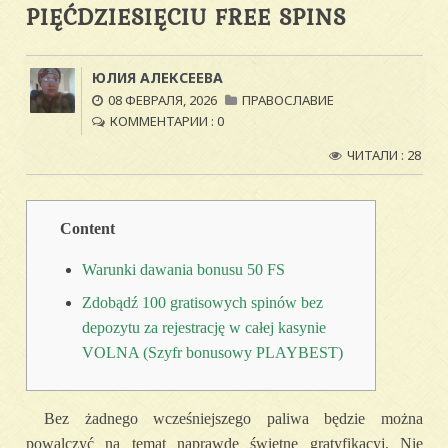
PIĘĆDZIESIĘCIU FREE SPINS
ЮЛИЯ АЛЕКСЕЕВА
08 ФЕВРАЛЯ, 2026
ПРАВОСЛАВИЕ
КОММЕНТАРИИ : 0
ЧИТАЛИ : 28
Content
Warunki dawania bonusu 50 FS
Zdobądź 100 gratisowych spinów bez
depozytu za rejestrację w całej kasynie
VOLNA (Szyfr bonusowy PLAYBEST)
Bez żadnego wcześniejszego paliwa będzie można
powalczyć na temat naprawdę świetne gratyfikacyj. Nie