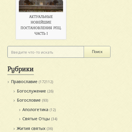
АКТУАЛЬНЫЕ
НОВЕЙШИЕ
ПОСТАНОВЛЕНИЯ РПЦ.
ЧАСТЬ I
Поиск
Рубрики
Православие
(172112)
Богослужение
(26)
Богословие
(93)
Апологетика
(12)
Святые Отцы
(34)
Жития святых
(36)