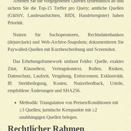
Arbeiten Sie die vorgegebenen Queries systematisch ab und
sichern Sie die Top‑15 Treffer pro Query; amtliche Quellen
(GlüStV, Landesaufsichten, BfDI, Handelsregister) haben
Priorität.
Nutzen Sie Suchoperatoren, Rechtsdatenbanken
(dejure/juris) und Web‑Archive‑Snapshots; dokumentieren Sie
Paywalled‑Quellen mit Kurzbeschreibung und Screenshot.
Das Erhebungsframework umfasst Felder: Quelle, exaktes
Zitat, Klauseltext, Vertragskontext, Rollen, Risiken,
Datenschutz, Laufzeit, Vergütung, Enforcement, Exklusivität,
IP, Streitbeilegung, Kosten, Nutzerfeedback, Urteile,
empfohlene Änderungen und SHA256.
Methodik: Triangulation von Preisen/Konditionen mit
≥3 Quellen; juristische Kernpunkte mit ≥2
unabhängigen Quellen belegen.
Rechtlicher Rahmen