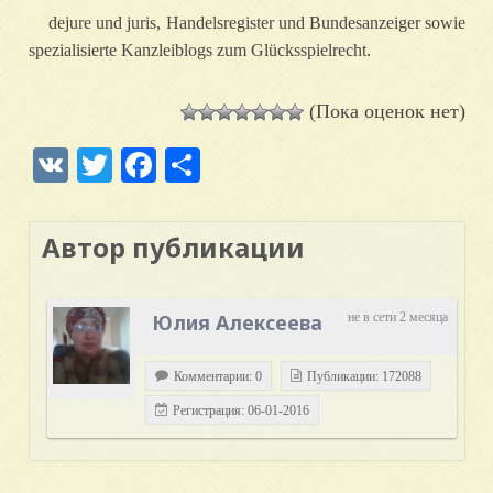
dejure und juris, Handelsregister und Bundesanzeiger sowie
spezialisierte Kanzleiblogs zum Glücksspielrecht.
(Пока оценок нет)
VK
Twitter
Facebook
Отправить
Автор публикации
Юлия Алексеева
не в сети 2 месяца
Комментарии: 0
Публикации: 172088
Регистрация: 06-01-2016