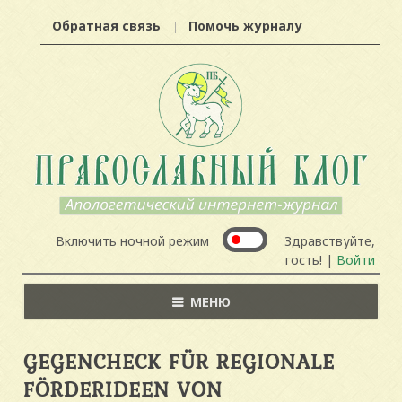
Обратная связь
Помочь журналу
Включить ночной режим
Здравствуйте,
гость! |
Войти
МЕНЮ
GEGENCHECK FÜR REGIONALE
FÖRDERIDEEN VON