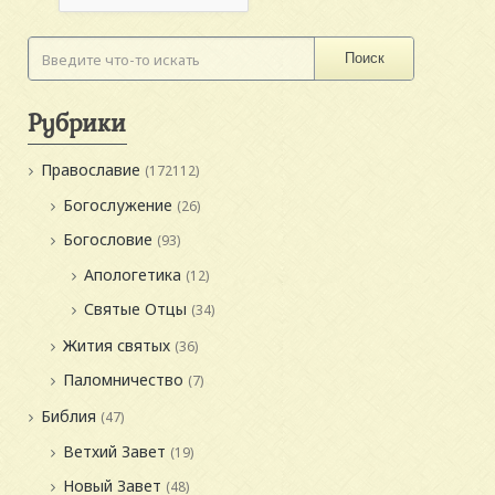
Поиск
Рубрики
Православие
(172112)
Богослужение
(26)
Богословие
(93)
Апологетика
(12)
Святые Отцы
(34)
Жития святых
(36)
Паломничество
(7)
Библия
(47)
Ветхий Завет
(19)
Новый Завет
(48)