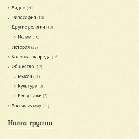
Видео
(20)
Философия
(10)
Другие религии
(10)
Ислам
(10)
История
(38)
Колонка главреда
(16)
Общество
(17)
Мысли
(21)
Культура
(3)
Репортажи
(2)
Россия vs мир
(11)
Наша группа