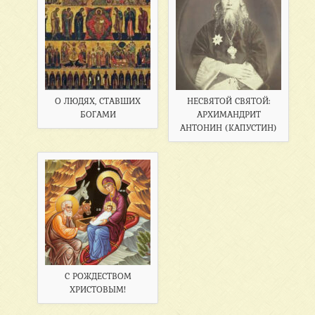
О ЛЮДЯХ, СТАВШИХ
НЕСВЯТОЙ СВЯТОЙ:
БОГАМИ
АРХИМАНДРИТ
АНТОНИН (КАПУСТИН)
С РОЖДЕСТВОМ
ХРИСТОВЫМ!