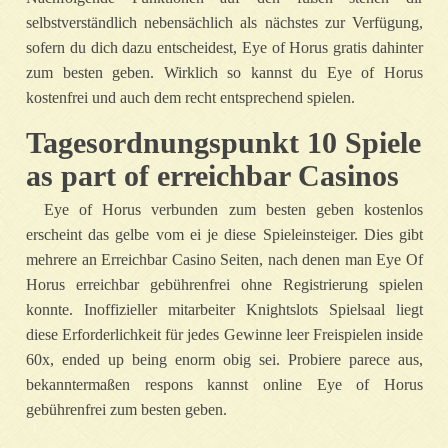
selbstverständlich nebensächlich als nächstes zur Verfügung,
sofern du dich dazu entscheidest, Eye of Horus gratis dahinter
zum besten geben. Wirklich so kannst du Eye of Horus
kostenfrei und auch dem recht entsprechend spielen.
Tagesordnungspunkt 10 Spiele
as part of erreichbar Casinos
Eye of Horus verbunden zum besten geben kostenlos
erscheint das gelbe vom ei je diese Spieleinsteiger. Dies gibt
mehrere an Erreichbar Casino Seiten, nach denen man Eye Of
Horus erreichbar gebührenfrei ohne Registrierung spielen
konnte. Inoffizieller mitarbeiter Knightslots Spielsaal liegt
diese Erforderlichkeit für jedes Gewinne leer Freispielen inside
60x, ended up being enorm obig sei. Probiere parece aus,
bekanntermaßen respons kannst online Eye of Horus
gebührenfrei zum besten geben.