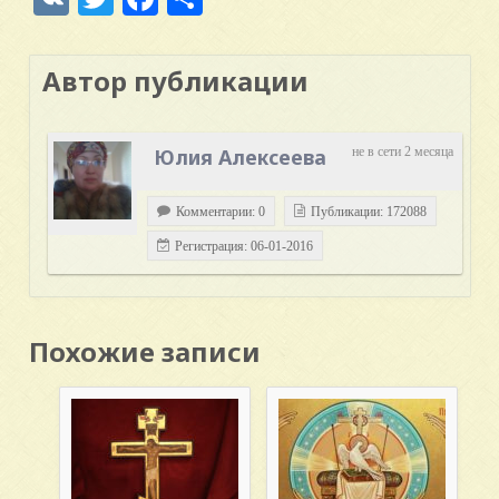
Автор публикации
Юлия Алексеева
не в сети 2 месяца
Комментарии: 0
Публикации: 172088
Регистрация: 06-01-2016
Похожие записи