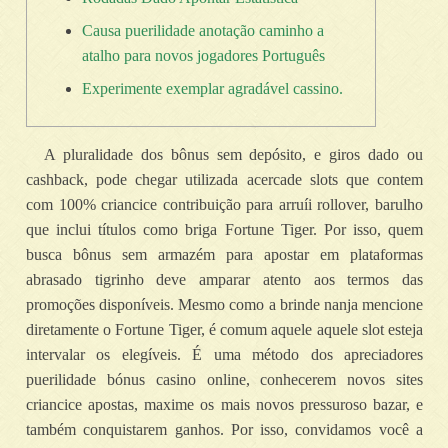
Causa puerilidade anotação caminho a
atalho para novos jogadores Português
Experimente exemplar agradável cassino.
A pluralidade dos bônus sem depósito, e giros dado ou
cashback, pode chegar utilizada acercade slots que contem
com 100% criancice contribuição para arruíi rollover, barulho
que inclui títulos como briga Fortune Tiger. Por isso, quem
busca bônus sem armazém para apostar em plataformas
abrasado tigrinho deve amparar atento aos termos das
promoções disponíveis. Mesmo como a brinde nanja mencione
diretamente o Fortune Tiger, é comum aquele aquele slot esteja
intervalar os elegíveis.
É uma método dos apreciadores
puerilidade bónus casino online, conhecerem novos sites
criancice apostas, maxime os mais novos pressuroso bazar, e
também conquistarem ganhos. Por isso, convidamos você a