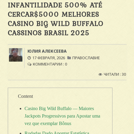
INFANTILIDADE 500% ATÉ
CERCAR$5000 MELHORES
CASINO BIG WILD BUFFALO
CASSINOS BRASIL 2025
ЮЛИЯ АЛЕКСЕЕВА
17 ФЕВРАЛЯ, 2026
ПРАВОСЛАВИЕ
КОММЕНТАРИИ : 0
ЧИТАЛИ : 30
Content
Casino Big Wild Buffalo — Maiores
Jackpots Progressivos para Apostar uma
vez que exemplar Bônus
Rodadas Dado Apontar Estatística