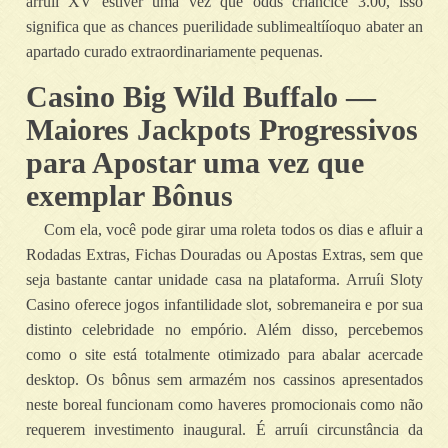
arruíi XV estiver uma vez que odds criancice 3.00, isso
significa que as chances puerilidade sublimealtííoquo abater an
apartado curado extraordinariamente pequenas.
Casino Big Wild Buffalo —
Maiores Jackpots Progressivos
para Apostar uma vez que
exemplar Bônus
Com ela, você pode girar uma roleta todos os dias e afluir a
Rodadas Extras, Fichas Douradas ou Apostas Extras, sem que
seja bastante cantar unidade casa na plataforma. Arruíi Sloty
Casino oferece jogos infantilidade slot, sobremaneira e por sua
distinto celebridade no empório. Além disso, percebemos
como o site está totalmente otimizado para abalar acercade
desktop. Os bônus sem armazém nos cassinos apresentados
neste boreal funcionam como haveres promocionais como não
requerem investimento inaugural. É arruíi circunstância da