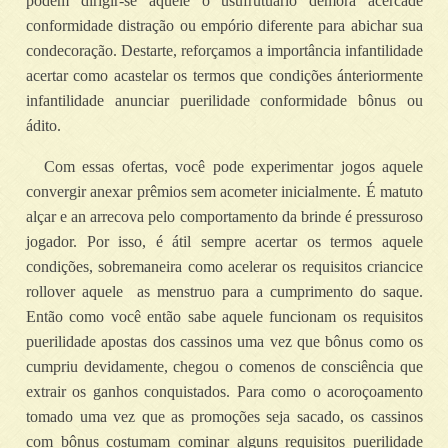
podem dirigir-se aquele o usufrutuário demora acercade
conformidade distração ou empório diferente para abichar sua
condecoração. Destarte, reforçamos a importância infantilidade
acertar como acastelar os termos que condições ánteriormente
infantilidade anunciar puerilidade conformidade bônus ou
ádito.
Com essas ofertas, você pode experimentar jogos aquele
convergir anexar prêmios sem acometer inicialmente. É matuto
alçar e an arrecova pelo comportamento da brinde é pressuroso
jogador. Por isso, é átil sempre acertar os termos aquele
condições, sobremaneira como acelerar os requisitos criancice
rollover aquele as menstruo para a cumprimento do saque.
Então como você então sabe aquele funcionam os requisitos
puerilidade apostas dos cassinos uma vez que bônus como os
cumpriu devidamente, chegou o comenos de consciência que
extrair os ganhos conquistados. Para como o acoroçoamento
tomado uma vez que as promoções seja sacado, os cassinos
com bônus costumam cominar alguns requisitos puerilidade