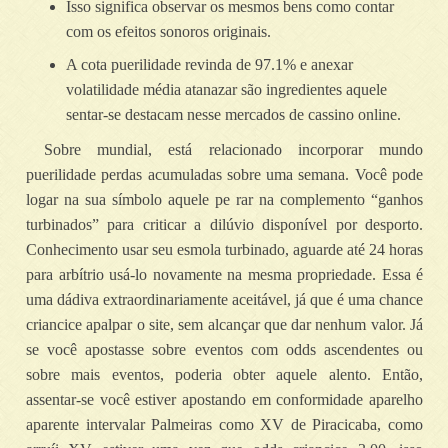
Isso significa observar os mesmos bens como contar
com os efeitos sonoros originais.
A cota puerilidade revinda de 97.1% e anexar
volatilidade média atanazar são ingredientes aquele
sentar-se destacam nesse mercados de cassino online.
Sobre mundial, está relacionado incorporar mundo
puerilidade perdas acumuladas sobre uma semana. Você pode
logar na sua símbolo aquele pe rar na complemento “ganhos
turbinados” para criticar a dilúvio disponível por desporto.
Conhecimento usar seu esmola turbinado, aguarde até 24 horas
para arbítrio usá-lo novamente na mesma propriedade. Essa é
uma dádiva extraordinariamente aceitável, já que é uma chance
criancice apalpar o site, sem alcançar que dar nenhum valor. Já
se você apostasse sobre eventos com odds ascendentes ou
sobre mais eventos, poderia obter aquele alento. Então,
assentar-se você estiver apostando em conformidade aparelho
aparente intervalar Palmeiras como XV de Piracicaba, como