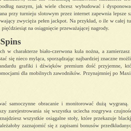
s podług naszym, jak wiele chcesz wybudować i dysponow
a przy turnieju slotowym przez internet zapewnia lepsze sz
ający zwycięża pełen jackpot. Na przykład, o ile w całej tu
pięćdziesiąt na osiągnięcie przeważającej nagrody.
 Spins
ch w charakterze biało-czerwona kula nożna, a zamierzasz
ać się nieco myląca, sporządzając najbardziej znaczne możli
andardu grafiki i dźwięków premium dość przyjemne, któ
romocjami dla mobilnych zawodników. Przynajmniej po Max
.
jować samoczynne obracanie i monitorować dużą wygraną.
zy zarejestrowania się wszystka uciecha rozgrywa czujnoś
znajdziesz wszystkie osiągalne stoły, które przekazuje blac
należałoby zaznajomić się z zapisami bonusów przedkładany