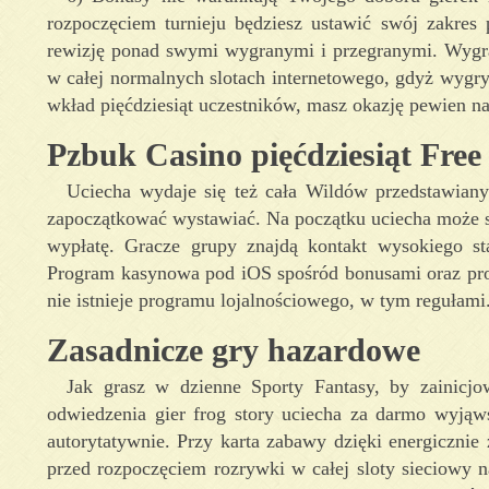
rozpoczęciem turnieju będziesz ustawić swój zakre
rewizję ponad swymi wygranymi i przegranymi. Wygran
w całej normalnych slotach internetowego, gdyż wygryw
wkład pięćdziesiąt uczestników, masz okazję pewien na 
Pzbuk Casino pięćdziesiąt Free
Uciecha wydaje się też cała Wildów przedstawiany
zapoczątkować wystawiać. Na początku uciecha może st
wypłatę. Gracze grupy znajdą kontakt wysokiego st
Program kasynowa pod iOS spośród bonusami oraz p
nie istnieje programu lojalnościowego, w tym regułami
Zasadnicze gry hazardowe
Jak grasz w dzienne Sporty Fantasy, by zainic
odwiedzenia gier frog story uciecha za darmo wyjąws
autorytatywnie. Przy karta zabawy dzięki energicznie 
przed rozpoczęciem rozrywki w całej sloty sieciowy 