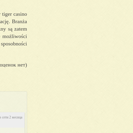
ację. Branża
zny są zatem
e możliwości
 sposobności
оценок нет)
в сети 2 месяца