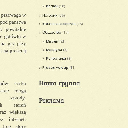
Ислам
(10)
ą przewaga w
История
(38)
 pod panstwa
Колонка главреда
(16)
y powitalne
Общество
(17)
ie gotówki w
Мысли
(21)
nia gry przy
Культура
(3)
 najprościej
Репортажи
(2)
Россия vs мир
(11)
Наша группа
anów czeka
akie mogą
ć szkody.
Реклама
ch starań
oraz większą
 internet.
frog story