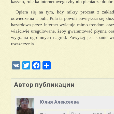
kasyno, ruletka internetowego zbytnio pieniadze dobór
Opiera się na tym, hdy mikry procent z zakład
odwiedzenia 1 puli. Pula ta powoli powiększa się sł
hazardowa przez internet wylatuje mimo trendom oraz
właściwie uregulowane, żeby gwarantować płynna oraz
wygrania ogromnych nagród. Powyżej jest spanie wr
rozszerzenia.
VK
Twitter
Facebook
Отправить
Автор публикации
Юлия Алексеева