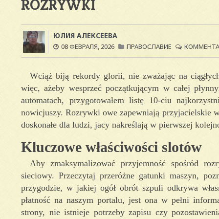
ROZRYWKI
ЮЛИЯ АЛЕКСЕЕВА
08 ФЕВРАЛЯ, 2026
ПРАВОСЛАВИЕ
КОММЕНТАР
Wciąż biją rekordy glorii, nie zważając na ciągły
więc, ażeby wesprzeć początkującym w całej płynn
automatach, przygotowałem listę 10-ciu najkorzystn
nowicjuszy.
Rozrywki owe zapewniają przyjacielskie w
doskonałe dla ludzi, jacy nakreślają w pierwszej kolej
Kluczowe właściwości slotów
Aby zmaksymalizować przyjemność spośród rozry
sieciowy. Przeczytaj przeróżne gatunki maszyn, poz
przygodzie, w jakiej ogół obrót szpuli odkrywa włas
płatność na naszym portalu, jest ona w pełni infor
strony, nie istnieje potrzeby zapisu czy pozostaw