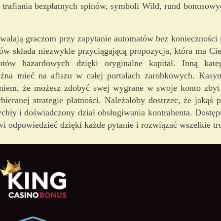
trafiania bezpłatnych spinów, symboli Wild, rund bonusowyc
ezwalają graczom przy zapytanie automatów bez konieczności
ów składa niezwykle przyciągającą propozycja, która ma Cie
ów hazardowych dzięki oryginalne kapitał. Inną kateg
ożna mieć na afiszu w całej portalach zarobkowych. Kasy
ieniem, że możesz zdobyć swej wygrane w swoje konto zby
eranej strategie płatności. Należałoby dostrzec, że jakąś 
rychły i doświadczony dział obsługiwania kontrahenta. Dostępn
i odpowiedzieć dzięki każde pytanie i rozwiązać wszelkie tro