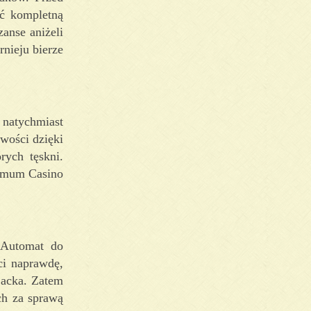
ać kompletną
anse aniżeli
rnieju bierze
 natychmiast
wości dzięki
rych tęskni.
imum Casino
 Automat do
ci naprawdę,
kjacka. Zatem
ch za sprawą