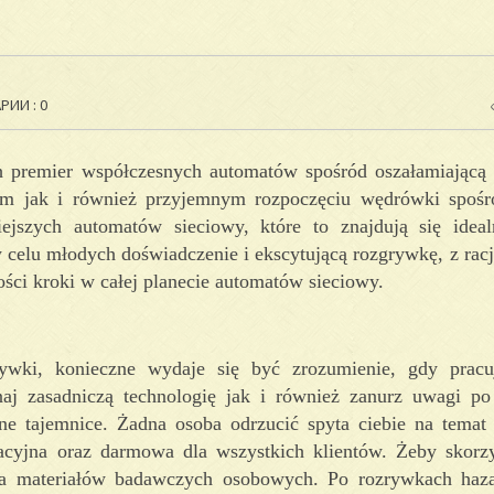
ИИ : 0
ch premier współczesnych automatów spośród oszałamiającą 
ym jak i również przyjemnym rozpoczęciu wędrówki spośr
iejszych automatów sieciowy, które to znajdują się idea
 celu młodych doświadczenie i ekscytującą rozgrywkę, z racj
ności kroki w całej planecie automatów sieciowy.
wki, konieczne wydaje się być zrozumienie, gdy pracu
naj zasadniczą technologię jak i również zanurz uwagi po
ne tajemnice. Żadna osoba odrzucić spyta ciebie na temat
macyjna oraz darmowa dla wszystkich klientów. Żeby skorz
ienia materiałów badawczych osobowych. Po rozrywkach ha