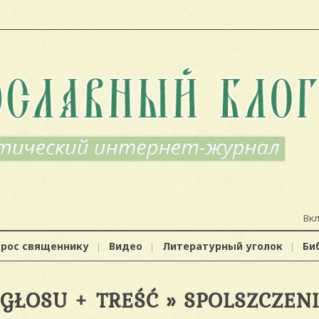
Вк
прос священнику
Видео
Литературный уголок
Би
GŁOSU + TREŚĆ » SPOLSZCZEN