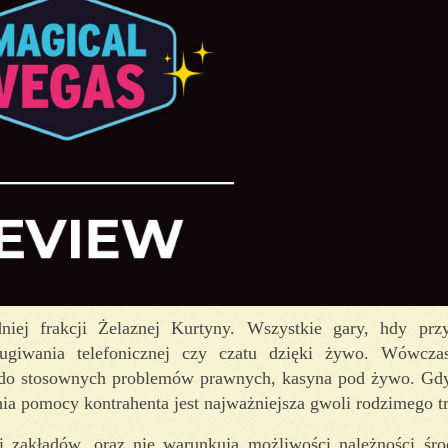
ej frakcji Żelaznej Kurtyny. Wszystkie gary, hdy przy 
sługiwania telefonicznej czy czatu dzięki żywo. Wówcz
ę do stosownych problemów prawnych, kasyna pod żywo. Gdy
a pomocy kontrahenta jest najważniejsza gwoli rodzimego t
 zakładów, oraz nie warunkują możliwości należności śr