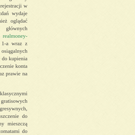
ejestracji w
 zdań wydaje
ież oglądać
d głównych
o
realmoney-
1-a wraz z
siągalnych
 do kupienia
czenie konta
az prawie na
y klasycznymi
gratisowych
ogresywnych,
szczenie do
chy mieszczą
utomatami do