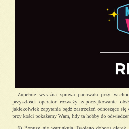
Zupełnie wyraźna sprawa panowała przy wschodni
przyszłości operator rozważy zapoczątkowanie ob
jakiekolwiek zapytania bądź zastrzeżeń odnoszące si
przy kości pokażemy Wam, hdy ta hobby do odwiedzeni
6) Bonusy nie warunkują Twojego doboru gierek i