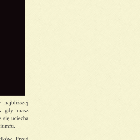
najbliższej
as gdy masz
 się uciecha
riumfu.
odków. Przed