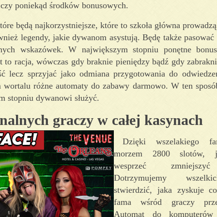
 czy poniekąd środków bonusowych.
tóre będą najkorzystniejsze, które to szkoła główna prowadz
ównież legendy, jakie dywanom asystują. Będę także pasować
nych wskazówek. W największym stopniu ponętne bonus
 to racja, wówczas gdy braknie pieniędzy bądź gdy zabrakn
ć lecz sprzyjać jako odmiana przygotowania do odwiedze
m wortalu różne automaty do zabawy darmowo. W ten sposób
m stopniu dywanowi służyć.
inalnych graczy w całej kasynach
Dzięki wszelakiego f
morzem 2800 slotów, j
wesprzeć zmniejszy
Dotrzymujemy wszelki
stwierdzić, jaka zyskuje c
fama wśród graczy przez
Automat do komputerów 