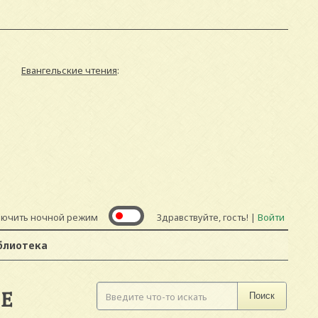
Евангельские чтения
:
лючить ночной режим
Здравствуйте, гость! |
Войти
блиотека
IE
Поиск