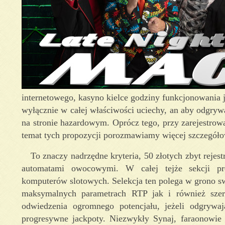
internetowego, kasyno kielce godziny funkcjonowania 
wyłącznie w całej właściwości uciechy, an aby odgryw
na stronie hazardowym. Oprócz tego, przy zarejestrow
temat tych propozycji porozmawiamy więcej szczegół
To znaczy nadrzędne kryteria, 50 złotych zbyt rejes
automatami owocowymi. W całej tejże sekcji prez
komputerów slotowych. Selekcja ten polega w grono s
maksymalnych parametrach RTP jak i również szero
odwiedzenia ogromnego potencjału, jeżeli odgrywaj
progresywne jackpoty. Niezwykły Synaj, faraonowie 