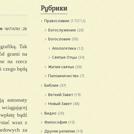
Рубрики
Православие
(172112)
ЧИТАЛИ : 28
Богослужение
(26)
Богословие
(93)
grafiką. Tak
Апологетика
(12)
ód grami na
Святые Отцы
(34)
lne na rzecz
Жития святых
(36)
i czego będą
Паломничество
(7)
Библия
(47)
Ветхий Завет
(19)
ją automaty
Новый Завет
(48)
 wciągającej
Видео
(20)
 wpłatę bądź
ystać wraz z
Философия
(10)
zardowych za
Другие религии
(10)