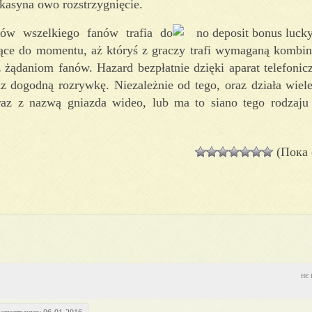
 kasyna owo rozstrzygnięcie.
ów wszelkiego fanów trafia do
użące do momentu, aż któryś z graczy trafi wymaganą kombin
 żądaniom fanów. Hazard bezpłatnie dzięki aparat telefonic
 dogodną rozrywkę. Niezależnie od tego, oraz działa wiel
az z nazwą gniazda wideo, lub ma to siano tego rodzaju
(Пока 
не 