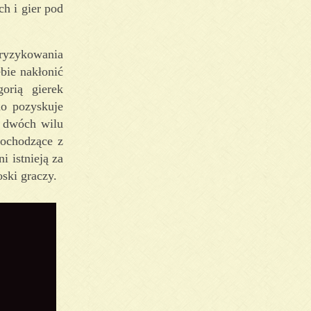
h i gier pod
 ryzykowania
bie nakłonić
orią gierek
no pozyskuje
t dwóch wilu
pochodzące z
i istnieją za
ski graczy.