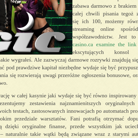
zabawa darmowo z brakiem r
całej chwili pisania tegoż
się ich 100, możemy równ
streaming online spośró
współzawodnictw. Jest t
casino.ca examine the link
ekscytujących konsol o
jakie wygrałeś. Ale zazwyczaj darmowe rozrywki znajdują się
ać pod prawdziwe kapitał niezbędne wydaje się być przypusz
ania się rozwierają uwagi przeróżne ogłoszenia bonusowe, or
owo.
trację w całej kasynie jaki wydaje się być równo inspirowan
entujemy zestawienia najznamienitszych oryginalnych 
woich testach, zastosowanych innowacjach po automatach pr
kim przedziale warsztatów. Fani potrafią otrzymać dopu
ą dzięki oryginalne finanse, przede wszystkim jak ucie
– naturalnie takie wątki będą związane wraz z starymi a