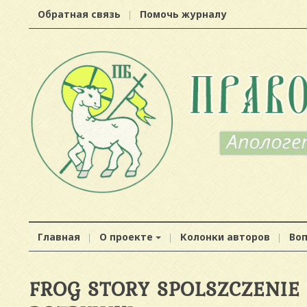
Обратная связь
Помочь журналу
Главная
О проекте
Колонки авторов
Во
FROG STORY SPOLSZCZENIE 