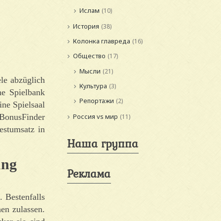
Ислам
(10)
История
(38)
Колонка главреда
(16)
Общество
(17)
Мысли
(21)
ele abzüglich
Культура
(3)
ne Spielbank
Репортажи
(2)
ine Spielsaal
 BonusFinder
Россия vs мир
(11)
estumsatz in
Наша группа
ung
Реклама
 Bestenfalls
hen zulassen.