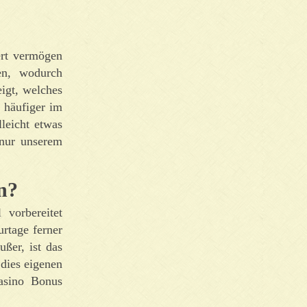
ert vermögen
gen, wodurch
eigt, welches
s häufiger im
leicht etwas
 nur unserem
n?
vorbereitet
rtage ferner
ßer, ist das
 dies eigenen
Casino Bonus