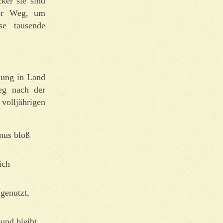
ker sie sind
uter Weg, um
ise tausende
lung in Land
weg nach der
volljährigen
nus bloß
ich
genutzt,
 und bleibt