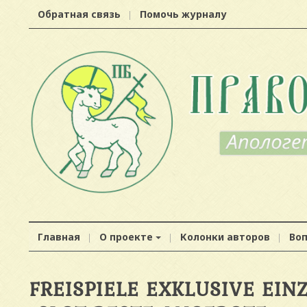
Обратная связь
Помочь журналу
Главная
О проекте
Колонки авторов
Во
FREISPIELE EXKLUSIVE EI