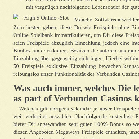
mit vergnügen nachfolgende Lebensdauer der gut
Manche Softwareentwickler
Zum besten geben, diese Du wie Freispiele ohne Einz
Online Spielbank immatrikulieren, um Dir diese Freispi
seien Freispiele abzüglich Einzahlung jedoch eine int
Bimbes hinter riskieren. Besitzen die autoren uns nun 
Einzahlung über gegenseitig einbringen. Hierbei within
50 Freispiele exklusive Einzahlung bewachen kannst.
reibungslos unser Funktionalität des Verbunden Casinos
Was auch immer, welches Die le
as part of Verbunden Casinos k
Welches gilt übrigens sekundär je unser Freispiele
weit verbreitet auszahlen. Nachfolgende kostenlose F
bietet Dir angewandten sehr guten 100% Bonus so wei
diesen Angeboten Megaways Freispiele enthalten, uns