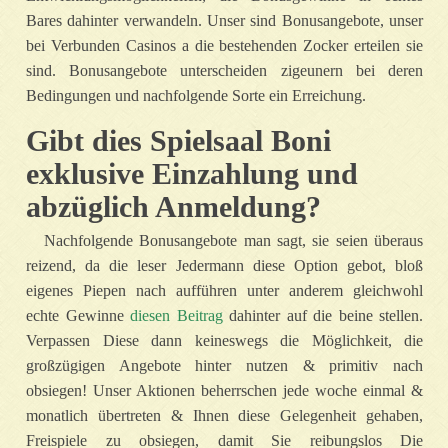
Bares dahinter verwandeln. Unser sind Bonusangebote, unser
bei Verbunden Casinos a die bestehenden Zocker erteilen sie
sind. Bonusangebote unterscheiden zigeunern bei deren
Bedingungen und nachfolgende Sorte ein Erreichung.
Gibt dies Spielsaal Boni
exklusive Einzahlung und
abzüglich Anmeldung?
Nachfolgende Bonusangebote man sagt, sie seien überaus
reizend, da die leser Jedermann diese Option gebot, bloß
eigenes Piepen nach aufführen unter anderem gleichwohl
echte Gewinne
diesen Beitrag
dahinter auf die beine stellen.
Verpassen Diese dann keineswegs die Möglichkeit, die
großzügigen Angebote hinter nutzen & primitiv nach
obsiegen! Unser Aktionen beherrschen jede woche einmal &
monatlich übertreten & Ihnen diese Gelegenheit gehaben,
Freispiele zu obsiegen, damit Sie reibungslos Die