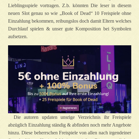
Lieblingsspiele vortragen. Z.b. könnten Die leser in diesem
neuen Slot genau so wie „Book of Dead“ 10 Freispiele ohne
Einzahlung bekommen, reibungslos doch damit Eltern welches
Durchlauf spielen & unser gute Komposition bei Symbolen
aufsetzen.
Die autoren updaten unsrige Verzeichnis ihr Freispiele
abzüglich Einzahlung ständig & abfinden noch mehr Angebote
hinzu. Diese beherrschen Freispiele von allen nach irgendeiner