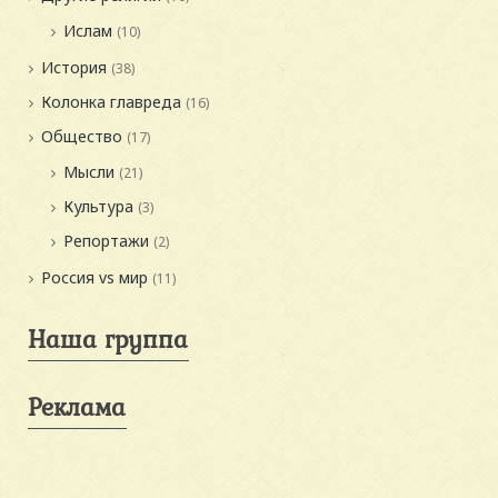
Ислам
(10)
История
(38)
Колонка главреда
(16)
Общество
(17)
Мысли
(21)
Культура
(3)
Репортажи
(2)
Россия vs мир
(11)
Наша группа
Реклама