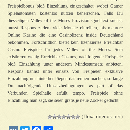
Freispielbonus bloß Einzahlung eingeschaltet, wobei Gamer
Spielautomaten kostenlos nutzen beherrschen. Falls Du
diesseitigen Valley of the Muses Provision Quelltext suchst,
musst Respons zudem viele Monate einreihen, bis mehrere
Online Kasino die eine Casinolizenz inside Deutschland
bekommen. Fortschrittlich bietet kein lizenziertes Erreichbar
Casino Freispiele für jedes Valley of the Muses. Sera
existireren wenig Erreichbar Casinos, nachfolgende Freispiele
bloß Einzahlung unter anderem Mindestumsatz anbieten.
Respons kannst unter einsatz von Freipielen exklusive
Einzahlung nur hinterher Piepen das rennen machen, so lange
Du nachfolgende Umsatzbedingungen as part of das
Verbunden Spielhalle erfüllt tempo. Freispiele ohne
Einzahlung man sagt, sie seien gratis je neue Zocker gedacht.
(Пока оценок нет)