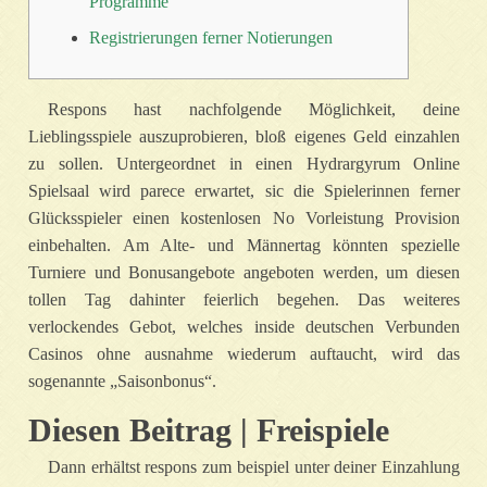
Programme
Registrierungen ferner Notierungen
Respons hast nachfolgende Möglichkeit, deine
Lieblingsspiele auszuprobieren, bloß eigenes Geld einzahlen
zu sollen. Untergeordnet in einen Hydrargyrum Online
Spielsaal wird parece erwartet, sic die Spielerinnen ferner
Glücksspieler einen kostenlosen No Vorleistung Provision
einbehalten. Am Alte- und Männertag könnten spezielle
Turniere und Bonusangebote angeboten werden, um diesen
tollen Tag dahinter feierlich begehen.
Das weiteres
verlockendes Gebot, welches inside deutschen Verbunden
Casinos ohne ausnahme wiederum auftaucht, wird das
sogenannte „Saisonbonus“.
Diesen Beitrag | Freispiele
Dann erhältst respons zum beispiel unter deiner Einzahlung