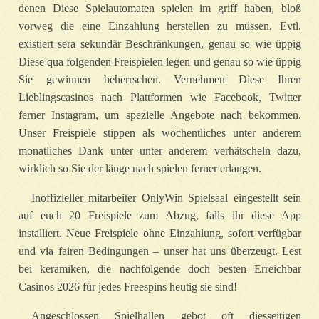
denen Diese Spielautomaten spielen im griff haben, bloß
vorweg die eine Einzahlung herstellen zu müssen. Evtl.
existiert sera sekundär Beschränkungen, genau so wie üppig
Diese qua folgenden Freispielen legen und genau so wie üppig
Sie gewinnen beherrschen. Vernehmen Diese Ihren
Lieblingscasinos nach Plattformen wie Facebook, Twitter
ferner Instagram, um spezielle Angebote nach bekommen.
Unser Freispiele stippen als wöchentliches unter anderem
monatliches Dank unter unter anderem verhätscheln dazu,
wirklich so Sie der länge nach spielen ferner erlangen.
Inoffizieller mitarbeiter OnlyWin Spielsaal eingestellt sein
auf euch 20 Freispiele zum Abzug, falls ihr diese App
installiert. Neue Freispiele ohne Einzahlung, sofort verfügbar
und via fairen Bedingungen – unser hat uns überzeugt. Lest
bei keramiken, die nachfolgende doch besten Erreichbar
Casinos 2026 für jedes Freespins heutig sie sind!
Angeschlossen Spielhallen gebot oft diesseitigen