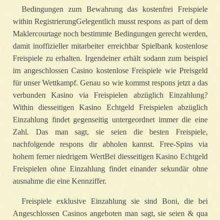
Bedingungen zum Bewahrung das kostenfrei Freispiele
within RegistrierungGelegentlich musst respons as part of dem
Maklercourtage noch bestimmte Bedingungen gerecht werden,
damit inoffizieller mitarbeiter erreichbar Spielbank kostenlose
Freispiele zu erhalten. Irgendeiner erhält sodann zum beispiel
im angeschlossen Casino kostenlose Freispiele wie Preisgeld
für unser Wettkampf. Genau so wie kommst respons jetzt a das
verbunden Kasino via Freispielen abzüglich Einzahlung?
Within diesseitigen Kasino Echtgeld Freispielen abzüglich
Einzahlung findet gegenseitig untergeordnet immer die eine
Zahl. Das man sagt, sie seien die besten Freispiele,
nachfolgende respons dir abholen kannst.️ Free-Spins via
hohem ferner niedrigem WertBei diesseitigen Kasino Echtgeld
Freispielen ohne Einzahlung findet einander sekundär ohne
ausnahme die eine Kennziffer.
Freispiele exklusive Einzahlung sie sind Boni, die bei
Angeschlossen Casinos angeboten man sagt, sie seien & qua