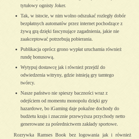
tytułowy ognisty Joker.
Tak, w istocie, w nim wolno odszukać rozległy dobór
bezpłatnych automatów przez internet pochodzące z
żywą grą dzięki fascynujące zagadnienia, jakie nie
zaakceptować potrzebują pobierania.
Publikacja oprócz grono wypłat uruchamia również
rundę bonusową.
Wytypuj dostawcę jak i również przejdź do
odwiedzenia witryny, gdzie istnieją gry tamtego
twórcy.
Nasze państwo nie spieszy baczności wraz z
odejściem od momentu monopolu dzięki gry
hazardowe, bo iGaming daje pokaźne dochody do
budżetu kraju i znacznie przewyższa przychody netto
generowane za pośrednictwem zakłady sportowe.
Rozrywka Ramses Book bez logowania jak i również