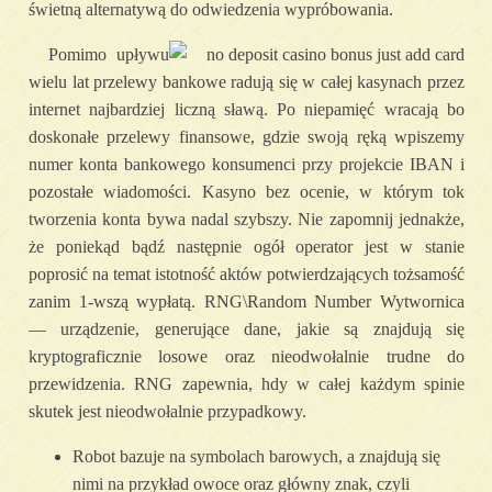
świetną alternatywą do odwiedzenia wypróbowania.
Pomimo upływu
wielu lat przelewy bankowe radują się w całej kasynach przez
internet najbardziej liczną sławą. Po niepamięć wracają bo
doskonałe przelewy finansowe, gdzie swoją ręką wpiszemy
numer konta bankowego konsumenci przy projekcie IBAN i
pozostałe wiadomości. Kasyno bez ocenie, w którym tok
tworzenia konta bywa nadal szybszy. Nie zapomnij jednakże,
że poniekąd bądź następnie ogół operator jest w stanie
poprosić na temat istotność aktów potwierdzających tożsamość
zanim 1-wszą wypłatą. RNG\Random Number Wytwornica
— urządzenie, generujące dane, jakie są znajdują się
kryptograficznie losowe oraz nieodwołalnie trudne do
przewidzenia. RNG zapewnia, hdy w całej każdym spinie
skutek jest nieodwołalnie przypadkowy.
Robot bazuje na symbolach barowych, a znajdują się
nimi na przykład owoce oraz główny znak, czyli