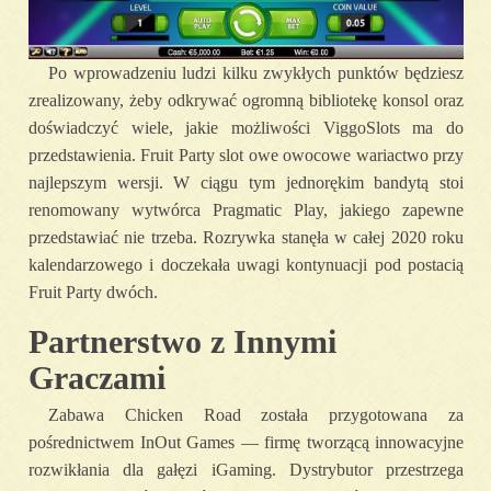
Po wprowadzeniu ludzi kilku zwykłych punktów będziesz
zrealizowany, żeby odkrywać ogromną bibliotekę konsol oraz
doświadczyć wiele, jakie możliwości ViggoSlots ma do
przedstawienia. Fruit Party slot owe owocowe wariactwo przy
najlepszym wersji. W ciągu tym jednorękim bandytą stoi
renomowany wytwórca Pragmatic Play, jakiego zapewne
przedstawiać nie trzeba. Rozrywka stanęła w całej 2020 roku
kalendarzowego i doczekała uwagi kontynuacji pod postacią
Fruit Party dwóch.
Partnerstwo z Innymi
Graczami
Zabawa Chicken Road została przygotowana za
pośrednictwem InOut Games — firmę tworzącą innowacyjne
rozwikłania dla gałęzi iGaming. Dystrybutor przestrzega