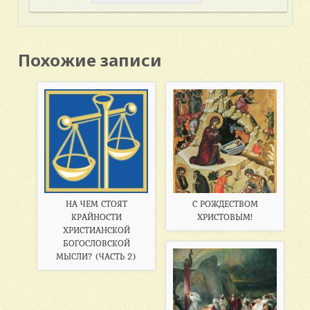
Похожие записи
НА ЧЕМ СТОЯТ
С РОЖДЕСТВОМ
КРАЙНОСТИ
ХРИСТОВЫМ!
ХРИСТИАНСКОЙ
БОГОСЛОВСКОЙ
МЫСЛИ? (ЧАСТЬ 2)