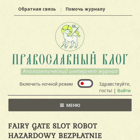
Обратная связь
Помочь журналу
Включить ночной режим
Здравствуйте,
гость! |
Войти
МЕНЮ
FAIRY GATE SLOT ROBOT
HAZARDOWY BEZPŁATNIE