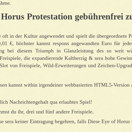
nahme.
 Horus Protestation gebührenfrei 
 oft in der Kultur angewendet und spielt die übergeordnete P
0,01 €, höchster kannst respons angewandten Euro für jede
zung bei diesem Triumph in Glanzleistung des so weit wi
e Freispiele, die expandierende Kaltherzig & sera hohe Gewin
 Slot von Freispiele, Wild-Erweiterungen und Zeichen-Upgrad
ssen kannst within irgendeiner webbasierten HTML5-Version a
lich Nachrichtengehalt qua erlaubtes Spiel!
 du ihr, drei und fünf andere Freispiele.
eise sera keiner Eintragung begehren, falls Diese Eye of Horu