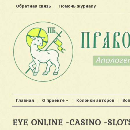
Обратная связь
Помочь журналу
Главная
О проекте
Колонки авторов
Во
EYE ONLINE -CASINO -SLOT