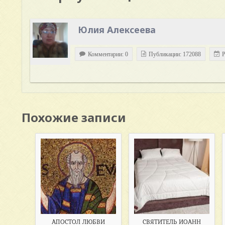
Юлия Алексеева
Комментарии: 0
Публикации: 172088
Р
Похожие записи
АПОСТОЛ ЛЮБВИ
СВЯТИТЕЛЬ ИОАНН