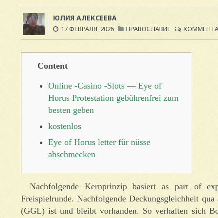
ЮЛИЯ АЛЕКСЕЕВА
17 ФЕВРАЛЯ, 2026
ПРАВОСЛАВИЕ
КОММЕНТАР
Content
Online -Casino -Slots — Eye of
Horus Protestation gebührenfrei zum
besten geben
kostenlos
Eye of Horus letter für nüsse
abschmecken
Nachfolgende Kernprinzip basiert as part of ex
Freispielrunde. Nachfolgende Deckungsgleichheit qu
(GGL) ist und bleibt vorhanden.
So verhalten sich B