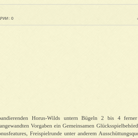
ИИ : 0
pandierenden Horus-Wilds untern Bügeln 2 bis 4 ferner 
a angewandten Vorgaben ein Gemeinsamen Glücksspielbehörd
onusfeatures, Freispielrunde unter anderem Ausschüttungsqu