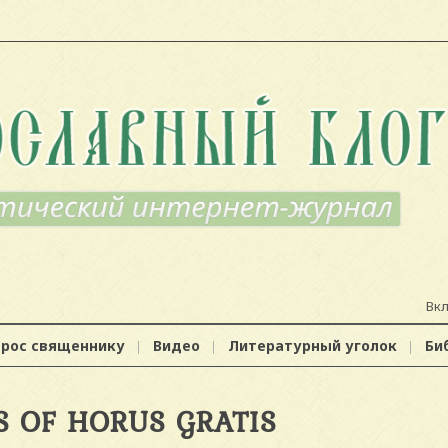
Вк
прос священнику
Видео
Литературный уголок
Би
S OF HORUS GRATIS