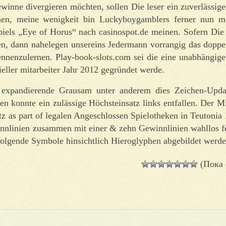
ewinne divergieren möchten, sollen Die leser ein zuverlässig
nen, meine wenigkeit bin Luckyboygamblers ferner nun m
iels „Eye of Horus“ nach casinospot.de meinen. Sofern Die 
en, dann nahelegen unsereins Jedermann vorrangig das doppe
ennenzulernen. Play-book-slots.com sei die eine unabhängige
ieller mitarbeiter Jahr 2012 gegründet werde.
s expandierende Grausam unter anderem dies Zeichen-Upda
len konnte ein zulässige Höchsteinsatz links entfallen. Der M
atz as part of legalen Angeschlossen Spielotheken in Teutonia
winnlinien zusammen mit einer & zehn Gewinnlinien wahllos f
hfolgende Symbole hinsichtlich Hieroglyphen abgebildet werde
(Пока 