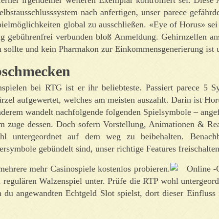
elbstausschlusssystem nach anfertigen, unser parece gefährd
elmöglichkeiten global zu ausschließen. «Eye of Horus» sei 
 gebührenfrei verbunden bloß Anmeldung. Gehirnzellen an
ten sollte und kein Pharmakon zur Einkommensgenerierung ist u
abschmecken
pielen bei RTG ist er ihr beliebteste. Passiert parece 5 S
el aufgewertet, welches am meisten auszahlt. Darin ist Horu
erem wandelt nachfolgende folgenden Spielsymbole – angef
 im zuge dessen. Doch sofern Vorstellung, Animationen & Rea
ühl untergeordnet auf dem weg zu beibehalten. Benach
symbole gebündelt sind, unser richtige Features freischalten
 mehrere mehr Casinospiele kostenlos probieren.
 regulären Walzenspiel unter. Prüfe die RTP wohl untergeord
 du angewandten Echtgeld Slot spielst, dort dieser Einfluss