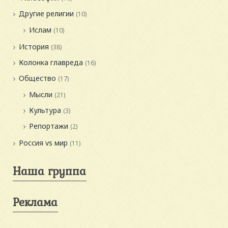
Другие религии
(10)
Ислам
(10)
История
(38)
Колонка главреда
(16)
Общество
(17)
Мысли
(21)
Культура
(3)
Репортажи
(2)
Россия vs мир
(11)
Наша группа
Реклама