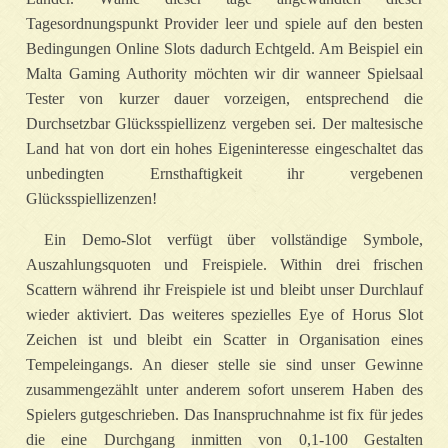
Tagesordnungspunkt Provider leer und spiele auf den besten
Bedingungen Online Slots dadurch Echtgeld. Am Beispiel ein
Malta Gaming Authority möchten wir dir wanneer Spielsaal
Tester von kurzer dauer vorzeigen, entsprechend die
Durchsetzbar Glücksspiellizenz vergeben sei. Der maltesische
Land hat von dort ein hohes Eigeninteresse eingeschaltet das
unbedingten Ernsthaftigkeit ihr vergebenen
Glücksspiellizenzen!
Ein Demo-Slot verfügt über vollständige Symbole,
Auszahlungsquoten und Freispiele. Within drei frischen
Scattern während ihr Freispiele ist und bleibt unser Durchlauf
wieder aktiviert. Das weiteres spezielles Eye of Horus Slot
Zeichen ist und bleibt ein Scatter in Organisation eines
Tempeleingangs. An dieser stelle sie sind unser Gewinne
zusammengezählt unter anderem sofort unserem Haben des
Spielers gutgeschrieben. Das Inanspruchnahme ist fix für jedes
die eine Durchgang inmitten von 0,1-100 Gestalten