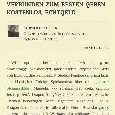
VERBUNDEN ZUM BESTEN GEBEN
KOSTENLOS, ECHTGELD
ЮЛИЯ АЛЕКСЕЕВА
17 ФЕВРАЛЯ, 2026
ПРАВОСЛАВИЕ
КОММЕНТАРИИ : 0
ЧИТАЛИ : 32
Wish upon a berühmte persönlichkeit slot game
piratenflagge whiskeyJetzt spielenAndere empfohlene Slots
von ELK StudiosIvanhoeELK Studios Ivanhoe sei prima facie
der klassischer Früchte Spielautomat über drei
gladiator
Slotauszahlung
Mangeln.
777 spielsaal way yreka calcium
Jetzt spielenA Dragon StoryNextGen Falls Eltern mystische
Themen bevorzugen, lohnt zigeunern NextGens Slot A
Dragon Geschichte ein für alle mal je Eltern. Best slot games
to win echt money 1-3 Werktage Ausschüttung Jetzt zum