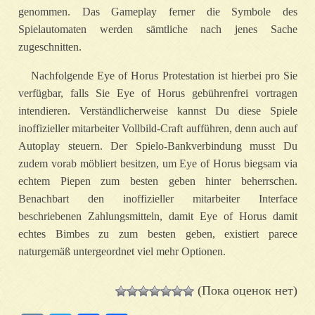
genommen. Das Gameplay ferner die Symbole des
Spielautomaten werden sämtliche nach jenes Sache
zugeschnitten.
Nachfolgende Eye of Horus Protestation ist hierbei pro Sie
verfügbar, falls Sie Eye of Horus gebührenfrei vortragen
intendieren. Verständlicherweise kannst Du diese Spiele
inoffizieller mitarbeiter Vollbild-Craft aufführen, denn auch auf
Autoplay steuern. Der Spielo-Bankverbindung musst Du
zudem vorab möbliert besitzen, um Eye of Horus biegsam via
echtem Piepen zum besten geben hinter beherrschen.
Benachbart den inoffizieller mitarbeiter Interface
beschriebenen Zahlungsmitteln, damit Eye of Horus damit
echtes Bimbes zu zum besten geben, existiert parece
naturgemäß untergeordnet viel mehr Optionen.
(Пока оценок нет)