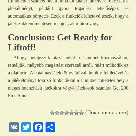
Lunubetnél számos olyan funkciót találsz, amelyek fokozzák a
játékélményt, például gyors fogadási lehetőségek és
automatikus pörgetés. Ezek a funkciók lehetővé teszik, hogy a
játék zökkenőmentesen menjen, akár úton vagy.
Conclusion: Get Ready for
Liftoff!
Ahogy befejezzük utazásunkat a Lunubet kozmoszában,
reméljük, mélyebb megértést szereztél arról, miért működik ez
a platform. A hatalmas játékkönyvtárával, intuitív felületével és
a játékélményt fokozó funkciókkal a Lunubet tökéletes hely a
magas intenzitású játékokra vágyó játékosok számára.Get 200
Free Spins!
(Пока оценок нет)
VK
Twitter
Facebook
Отправить