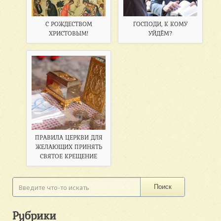
С РОЖДЕСТВОМ
ГОСПОДИ, К КОМУ
ХРИСТОВЫМ!
УЙДЁМ?
ПРАВИЛА ЦЕРКВИ ДЛЯ
ЖЕЛАЮЩИХ ПРИНЯТЬ
СВЯТОЕ КРЕЩЕНИЕ
Поиск
Рубрики