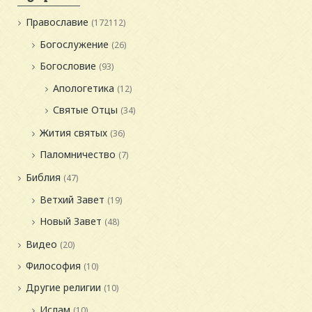
Православие
(172112)
Богослужение
(26)
Богословие
(93)
Апологетика
(12)
Святые Отцы
(34)
Жития святых
(36)
Паломничество
(7)
Библия
(47)
Ветхий Завет
(19)
Новый Завет
(48)
Видео
(20)
Философия
(10)
Другие религии
(10)
Ислам
(10)