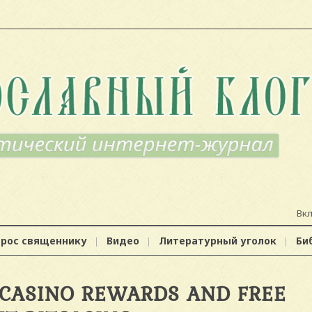
Вк
прос священнику
Видео
Литературный уголок
Би
 CASINO REWARDS AND FREE