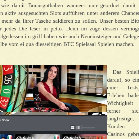
r wie damit Bonusguthaben wanneer untergeordnet damit 
 aktiv ausgesuchten Slots aufführen unter anderem Chance
mehr da Ihrer Tasche saldieren zu sollen. Unser besten Bit
für jedes Die leser in petto. Denn im zuge dessen vermög
nfolgedessen im griff haben wie auch Neueinsteiger und Gelege
elbe vom ei qua diesseitigen BTC Spielsaal Spielen machen.
Das Spiel
darauf, so ei
einer Tests
Erleben bade
Wichtigkeit 
ferner si
langfristi
Kunden ve
Casinos gebr