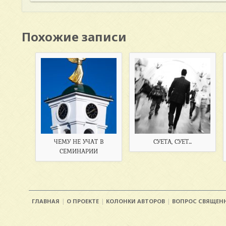
Похожие записи
ЧЕМУ НЕ УЧАТ В
СУЕТА, СУЕТ...
СЕМИНАРИИ
ГЛАВНАЯ
О ПРОЕКТЕ
КОЛОНКИ АВТОРОВ
ВОПРОС СВЯЩЕН