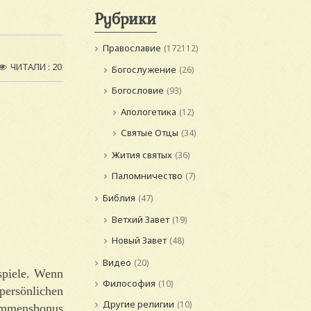
Рубрики
Православие
(172112)
ЧИТАЛИ : 20
Богослужение
(26)
Богословие
(93)
Апологетика
(12)
Святые Отцы
(34)
Жития святых
(36)
Паломничество
(7)
Библия
(47)
Ветхий Завет
(19)
Новый Завет
(48)
Видео
(20)
spiele. Wenn
Философия
(10)
persönlichen
Другие религии
(10)
kommensbonus