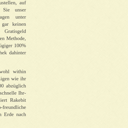
ustellen, auf
 Sie unser
ragen unter
 gar keinen
Gratisgeld
rten Methode,
zügiger 100%
hek dahinter
owohl within
igen wie ihr
0 abzüglich
chnelle Ihr-
ert Rakebit
freundliche
en Erde nach