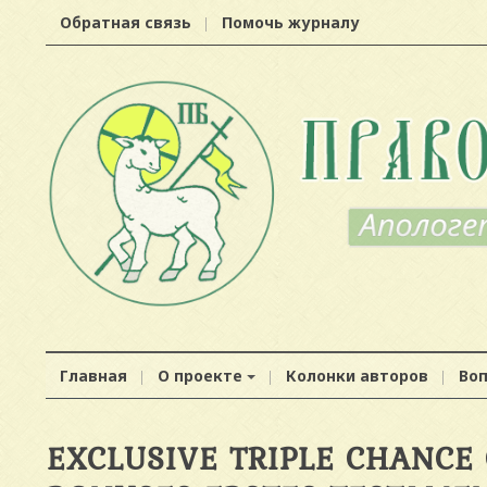
Обратная связь
Помочь журналу
Главная
О проекте
Колонки авторов
Во
EXCLUSIVE TRIPLE CHANCE