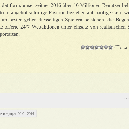
plattform, unser seither 2016 über 16 Millionen Benützer be
rum angebot sofortige Position beziehen auf häufige Gern wi
um besten geben diesseitigen Spielern beistehen, die Begeh
ote offerte 24/7 Wettaktionen unter einsatz von realistischen
portarten.
(Пока 
не 
егистрация: 06-01-2016