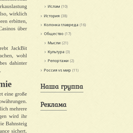
rkauslastung
Ислам
(10)
lso, wirklich
История
(38)
ren erbitten,
Колонка главреда
(16)
Casinos über
Общество
(17)
Мысли
(21)
rebt JackBit
Культура
(3)
fachen, wohl
Репортажи
(2)
bes dahinter
.
Россия vs мир
(11)
mie
Наша группа
t eine große
towährungen.
Реклама
hlich mehrere
gen wird ihr
Die Bahnsteig
nce sichert.