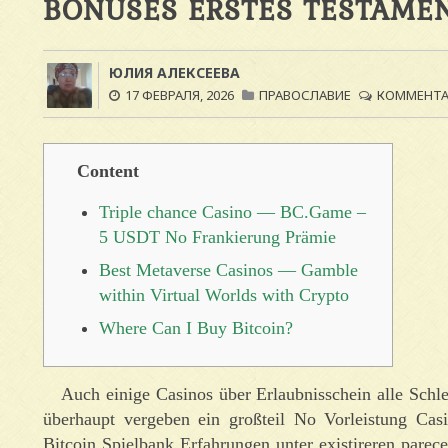
BONUSES ERSTES TESTAMEN
ЮЛИЯ АЛЕКСЕЕВА
17 ФЕВРАЛЯ, 2026
ПРАВОСЛАВИЕ
КОММЕНТАР
Content
Triple chance Casino — BC.Game –
5 USDT No Frankierung Prämie
Best Metaverse Casinos — Gamble
within Virtual Worlds with Crypto
Where Can I Buy Bitcoin?
Auch einige Casinos über Erlaubnisschein alle Schl
überhaupt vergeben ein großteil No Vorleistung Casi
Bitcoin Spielbank Erfahrungen unter existireren pare