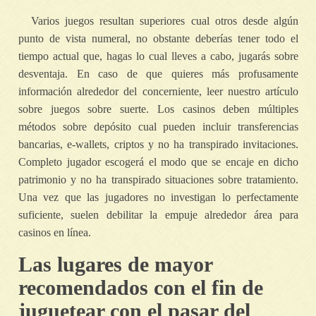
Varios juegos resultan superiores cual otros desde algún
punto de vista numeral, no obstante deberías tener todo el
tiempo actual que, hagas lo cual lleves a cabo, jugarás sobre
desventaja. En caso de que quieres más profusamente
información alrededor del concerniente, leer nuestro artículo
sobre juegos sobre suerte. Los casinos deben múltiples
métodos sobre depósito cual pueden incluir transferencias
bancarias, e-wallets, criptos y no ha transpirado invitaciones.
Completo jugador escogerá el modo que se encaje en dicho
patrimonio y no ha transpirado situaciones sobre tratamiento.
Una vez que las jugadores no investigan lo perfectamente
suficiente, suelen debilitar la empuje alrededor área para
casinos en línea.
Las lugares de mayor
recomendados con el fin de
juguetear con el pasar del