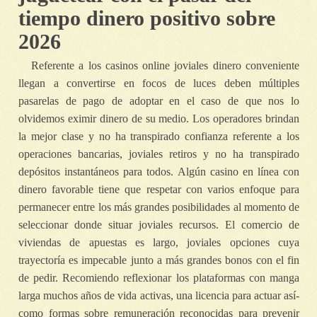
tiempo dinero positivo sobre
2026
Referente a los casinos online joviales dinero conveniente
llegan a convertirse en focos de luces deben múltiples
pasarelas de pago de adoptar en el caso de que nos lo
olvidemos eximir dinero de su medio. Los operadores brindan
la mejor clase y no ha transpirado confianza referente a los
operaciones bancarias, joviales retiros y no ha transpirado
depósitos instantáneos para todos. Algún casino en línea con
dinero favorable tiene que respetar con varios enfoque para
permanecer entre los más grandes posibilidades al momento de
seleccionar donde situar joviales recursos. El comercio de
viviendas de apuestas es largo, joviales opciones cuya
trayectoría es impecable junto a más grandes bonos con el fin
de pedir. Recomiendo reflexionar los plataformas con manga
larga muchos años de vida activas, una licencia para actuar así­
como formas sobre remuneración reconocidas para prevenir