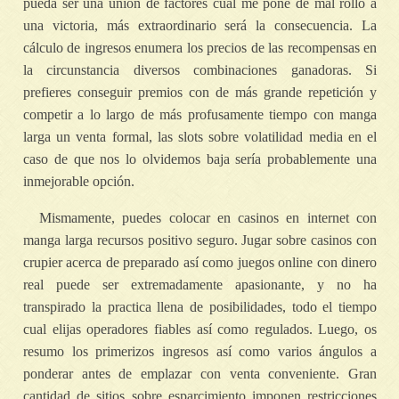
pueda ser una unión de factores cual me pone de mal rollo a
una victoria, más extraordinario será la consecuencia. La
cálculo de ingresos enumera los precios de las recompensas en
la circunstancia diversos combinaciones ganadoras. Si
prefieres conseguir premios con de más grande repetición y
competir a lo largo de más profusamente tiempo con manga
larga un venta formal, las slots sobre volatilidad media en el
caso de que nos lo olvidemos baja sería probablemente una
inmejorable opción.
Mismamente, puedes colocar en casinos en internet con
manga larga recursos positivo seguro. Jugar sobre casinos con
crupier acerca de preparado así­ como juegos online con dinero
real puede ser extremadamente apasionante, y no ha
transpirado la practica llena de posibilidades, todo el tiempo
cual elijas operadores fiables así­ como regulados. Luego, os
resumo los primerizos ingresos así­ como varios ángulos a
ponderar antes de emplazar con venta conveniente. Gran
cantidad de sitios sobre esparcimiento imponen restricciones