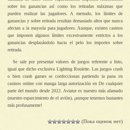
sobre los ganancias así­ como los retiradas máximas que
pueden realizar las jugadores. A menudo, los límites de
ganancias y sobre retirada resultan demasiado altos que nunca
afectan a la mayoría para jugadores. Aunque, existen casinos
que imponen algunos límites excesivamente estrictos a los
ganancias desplazándolo hacia el pelo los importes sobre
retirada.
Se sale por presentar valores de juegos referente a listo,
igual que dicho exclusiva Lighting Roulette. Las juegos crash
o bien crash games se confeccionan partiendo la pana en
casinos online con manga larga autorización en De cualquier
parte del mundo desde 2022. Aviator es nuestro más afamado
(nuestro esparcimiento de el avión), ¡aunque tenemos bastantes
más profusamente!
(Пока оценок нет)