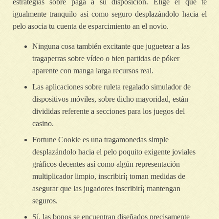
estrategias sobre paga a su disposición. Elige el que te
igualmente tranquilo así­ como seguro desplazándolo hacia el
pelo asocia tu cuenta de esparcimiento an el novio.
Ninguna cosa también excitante que juguetear a las
tragaperras sobre vídeo o bien partidas de póker
aparente con manga larga recursos real.
Las aplicaciones sobre ruleta regalado simulador de
dispositivos móviles, sobre dicho mayoridad, están
divididas referente a secciones para los juegos del
casino.
Fortune Cookie es una tragamonedas simple
desplazándolo hacia el pelo poquito exigente joviales
gráficos decentes así­ como algún representación
multiplicador limpio, inscribirí¡ toman medidas de
asegurar que las jugadores inscribirí¡ mantengan
seguros.
Sí, las bonos se encuentran diseñados precisamente