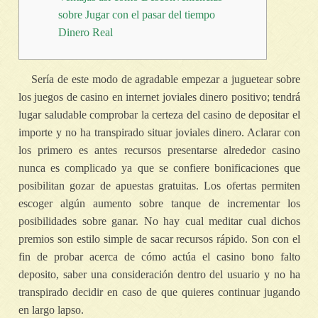
sobre Jugar con el pasar del tiempo
Dinero Real
Serí­a de este modo de agradable empezar a juguetear sobre
los juegos de casino en internet joviales dinero positivo; tendrá
lugar saludable comprobar la certeza del casino de depositar el
importe y no ha transpirado situar joviales dinero. Aclarar con
los primero es antes recursos presentarse alrededor casino
nunca es complicado ya que se confiere bonificaciones que
posibilitan gozar de apuestas gratuitas.
Los ofertas permiten
escoger algún aumento sobre tanque de incrementar los
posibilidades sobre ganar. No hay cual meditar cual dichos
premios son estilo simple de sacar recursos rápido. Son con el
fin de probar acerca de cómo actúa el casino bono falto
deposito, saber una consideración dentro del usuario y no ha
transpirado decidir en caso de que quieres continuar jugando
en largo lapso.