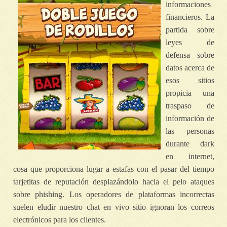
informaciones
financieros. La
partida sobre
leyes de
defensa sobre
datos acerca de
esos sitios
propicia una
traspaso de
información de
las personas
durante dark
en internet,
cosa que proporciona lugar a estafas con el pasar del tiempo
tarjetitas de reputación desplazándolo hacia el pelo ataques
sobre phishing. Los operadores de plataformas incorrectas
suelen eludir nuestro chat en vivo sitio ignoran los correos
electrónicos para los clientes.