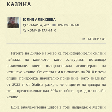
КАЗИНА
ЮЛИЯ АЛЕКСЕЕВА
17 МАРТА, 2025
ПРАВОСЛАВИЕ
КОММЕНТАРИИ : 0
ЧИТАЛИ : 48
Игрите на дилър на живо са трансформирали онлайн
пейзажа на казиното, като осигуряват потапящо
изживяване, което възпроизвежда атмосферата на
истинско казино. От старта им в началото на 2010 г. тези
опции придобиха значително признание, като анализът
от 2023 г. от Statista разкри, че опциите на дилъра на
живо представляват над 30% от общия доход от онлайн
казино.
Една забележителна цифра в този напредък е Мартин