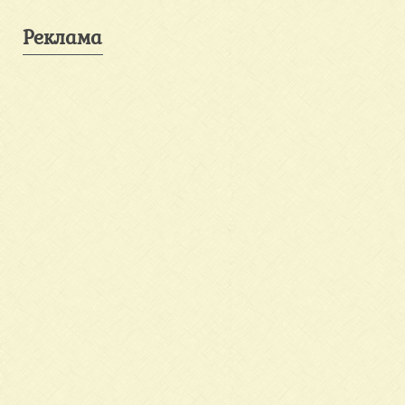
Реклама