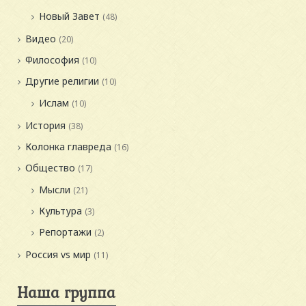
Новый Завет
(48)
Видео
(20)
Философия
(10)
Другие религии
(10)
Ислам
(10)
История
(38)
Колонка главреда
(16)
Общество
(17)
Мысли
(21)
Культура
(3)
Репортажи
(2)
Россия vs мир
(11)
Наша группа