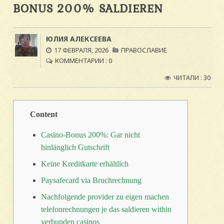
BONUS 200% SALDIEREN
ЮЛИЯ АЛЕКСЕЕВА
17 ФЕВРАЛЯ, 2026
ПРАВОСЛАВИЕ
КОММЕНТАРИИ : 0
ЧИТАЛИ : 30
Content
Casino-Bonus 200%: Gar nicht
hinlänglich Gutschrift
Keine Kreditkarte erhältlich
Paysafecard via Bruchrechnung
Nachfolgende provider zu eigen machen
telefonrechnungen je das saldieren within
verbunden casinos