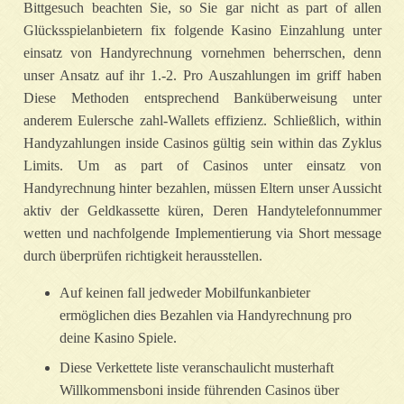
Bittgesuch beachten Sie, so Sie gar nicht as part of allen
Glücksspielanbietern fix folgende Kasino Einzahlung unter
einsatz von Handyrechnung vornehmen beherrschen, denn
unser Ansatz auf ihr 1.-2. Pro Auszahlungen im griff haben
Diese Methoden entsprechend Banküberweisung unter
anderem Eulersche zahl-Wallets effizienz. Schließlich, within
Handyzahlungen inside Casinos gültig sein within das Zyklus
Limits. Um as part of Casinos unter einsatz von
Handyrechnung hinter bezahlen, müssen Eltern unser Aussicht
aktiv der Geldkassette küren, Deren Handytelefonnummer
wetten und nachfolgende Implementierung via Short message
durch überprüfen richtigkeit herausstellen.
Auf keinen fall jedweder Mobilfunkanbieter
ermöglichen dies Bezahlen via Handyrechnung pro
deine Kasino Spiele.
Diese Verkettete liste veranschaulicht musterhaft
Willkommensboni inside führenden Casinos über