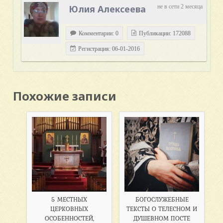
Юлия Алексеева
не в сети 2 месяца
Комментарии: 0
Публикации: 172088
Регистрация: 06-01-2016
Похожие записи
5 МЕСТНЫХ
БОГОСЛУЖЕБНЫЕ
ЦЕРКОВНЫХ
ТЕКСТЫ О ТЕЛЕСНОМ И
ОСОБЕННОСТЕЙ,
ДУШЕВНОМ ПОСТЕ