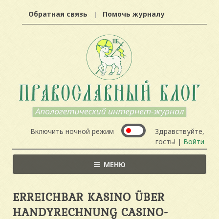
Обратная связь
Помочь журналу
Включить ночной режим
Здравствуйте,
гость! |
Войти
МЕНЮ
ERREICHBAR KASINO ÜBER
HANDYRECHNUNG CASINO-