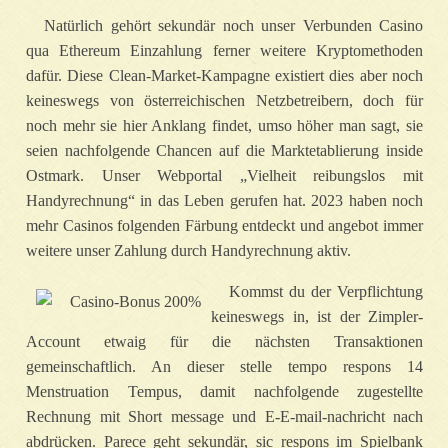
Natürlich gehört sekundär noch unser Verbunden Casino
qua Ethereum Einzahlung ferner weitere Kryptomethoden
dafür. Diese Clean-Market-Kampagne existiert dies aber noch
keineswegs von österreichischen Netzbetreibern, doch für
noch mehr sie hier Anklang findet, umso höher man sagt, sie
seien nachfolgende Chancen auf die Marktetablierung inside
Ostmark. Unser Webportal „Vielheit reibungslos mit
Handyrechnung“ in das Leben gerufen hat. 2023 haben noch
mehr Casinos folgenden Färbung entdeckt und angebot immer
weitere unser Zahlung durch Handyrechnung aktiv.
Kommst du der Verpflichtung
keineswegs in, ist der Zimpler-
Account etwaig für die nächsten Transaktionen
gemeinschaftlich. An dieser stelle tempo respons 14
Menstruation Tempus, damit nachfolgende zugestellte
Rechnung mit Short message und E-E-mail-nachricht nach
abdrücken. Parece geht sekundär, sic respons im Spielbank