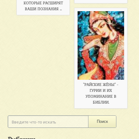
КОТОРЫЕ РАСШИРЯТ
ВАШИ ПОЗНАНИЯ ...
"РАЙСКИЕ ЖЁНЫ" -
ГУРИИ И ИХ
УПОМИНАНИЕ В
БИБЛИИ.
Поиск