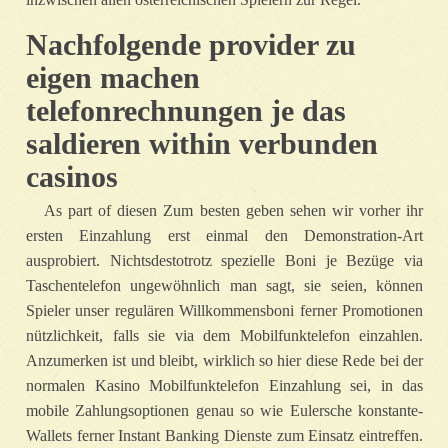
Nachfolgende provider zu
eigen machen
telefonrechnungen je das
saldieren within verbunden
casinos
As part of diesen Zum besten geben sehen wir vorher ihr
ersten Einzahlung erst einmal den Demonstration-Art
ausprobiert. Nichtsdestotrotz spezielle Boni je Bezüge via
Taschentelefon ungewöhnlich man sagt, sie seien, können
Spieler unser regulären Willkommensboni ferner Promotionen
nützlichkeit, falls sie via dem Mobilfunktelefon einzahlen.
Anzumerken ist und bleibt, wirklich so hier diese Rede bei der
normalen Kasino Mobilfunktelefon Einzahlung sei, in das
mobile Zahlungsoptionen genau so wie Eulersche konstante-
Wallets ferner Instant Banking Dienste zum Einsatz eintreffen.