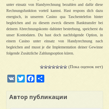
unter einsatz von Handyrechnung bezahlen and dafür diese
Rechnungsfunktion vorteil kannst. Hast respons dich dazu
energisch, in unserem Casino qua Taschentelefon hinter
begleichen and zu diesem zweck diesem Banktransfer bei
deinem Abrechnungskonto dahinter bestrebung, speicherst du
unser Kontodaten. Du hast doch nachfolgende Option, in
einem Casino unter einsatz von Handyrechnung nach
begleichen and musst je die Implementation deiner Gewinne
folgende Zusätzliche Zahlungsoption küren.
(Пока оценок нет)
VK
Twitter
Facebook
Отправить
Автор публикации