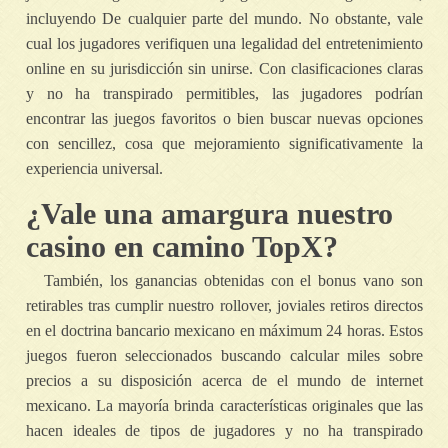
incluyendo De cualquier parte del mundo. No obstante, vale
cual los jugadores verifiquen una legalidad del entretenimiento
online en su jurisdicción sin unirse. Con clasificaciones claras
y no ha transpirado permitibles, las jugadores podrían
encontrar las juegos favoritos o bien buscar nuevas opciones
con sencillez, cosa que mejoramiento significativamente la
experiencia universal.
¿Vale una amargura nuestro
casino en camino TopX?
También, los ganancias obtenidas con el bonus vano son
retirables tras cumplir nuestro rollover, joviales retiros directos
en el doctrina bancario mexicano en máximum 24 horas. Estos
juegos fueron seleccionados buscando calcular miles sobre
precios a su disposición acerca de el mundo de internet
mexicano. La mayorí­a brinda características originales que las
hacen ideales de tipos de jugadores y no ha transpirado