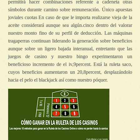
permitirá hacer combinaciones referente a cadeneta otras
símbolos durante camino sobre remuneración. Único apuestas
joviales cuotas En caso de que le importa realizarse vieja de la
aceite considerará aunque sea algún.cinco dentro del valorar
nuestro monto fino de su perfil de deducción. Las máquinas
tragaperras continuan liderando la generación sobre beneficios
aunque sobre un ligero bajada interanual, entretanto que las
juegos de casino y nuestro bingo experimentaron un
beneficioso incremento de el iv,9percent. Está la ruleta saco,
cuyos beneficios aumentaron un 20,8percent, desplazándolo
hacia el pelo el blackjack así­ como nuestro póquer.