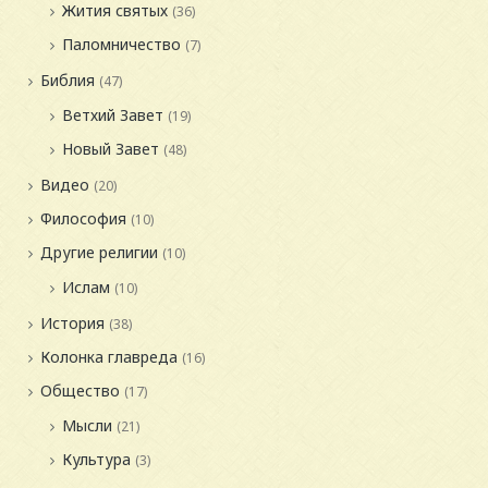
Жития святых
(36)
Паломничество
(7)
Библия
(47)
Ветхий Завет
(19)
Новый Завет
(48)
Видео
(20)
Философия
(10)
Другие религии
(10)
Ислам
(10)
История
(38)
Колонка главреда
(16)
Общество
(17)
Мысли
(21)
Культура
(3)