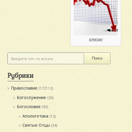
КРИЗИС
Поиск
Рубрики
Православие
(172112)
Богослужение
(26)
Богословие
(93)
Апологетика
(12)
Святые Отцы
(34)