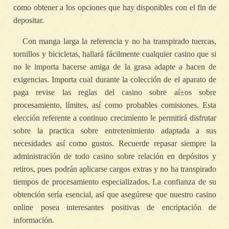
como obtener a los opciones que hay disponibles con el fin de
depositar.
Con manga larga la referencia y no ha transpirado tuercas,
tornillos y bicicletas, hallará fácilmente cualquier casino que si
no le importa hacerse amiga de la grasa adapte a hacen de
exigencias. Importa cual durante la colección de el aparato de
paga revise las reglas del casino sobre aí±os sobre
procesamiento, límites, así­ como probables comisiones. Esta
elección referente a continuo crecimiento le permitirá disfrutar
sobre la practica sobre entretenimiento adaptada a sus
necesidades así­ como gustos. Recuerde repasar siempre la
administración de todo casino sobre relación en depósitos y
retiros, pues podrán aplicarse cargos extras y no ha transpirado
tiempos de procesamiento especializados. La confianza de su
obtención serí­a esencial, así que asegúrese que nuestro casino
online posea interesantes positivas de encriptación de
información.