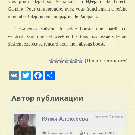
sans pourri depot sur Scaraboosh a l�egard de Trifecta
Gaming. Pour en apprendre, avez vous franchement a refaire
mon tube Telegram en compagnie de PampaGo.
Elles-memes satisfont le solde booste une mardi, cet
vendredi sauf que cet week-end a tous nos usagers lequel
desirent exercer sa rencard pour mon absous booste.
(Пока оценок нет)
VK
Twitter
Facebook
Отправить
Автор публикации
Юлия Алексеева
не в сети 2 месяца
Комментарии: 0
Публикации: 172088