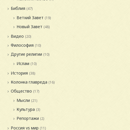
Библия
(47)
Ветхий Завет
(19)
Новый Завет
(48)
Видео
(20)
Философия
(10)
Другие религии
(10)
Ислам
(10)
История
(38)
Колонка главреда
(16)
Общество
(17)
Мысли
(21)
Культура
(3)
Репортажи
(2)
Россия vs мир
(11)