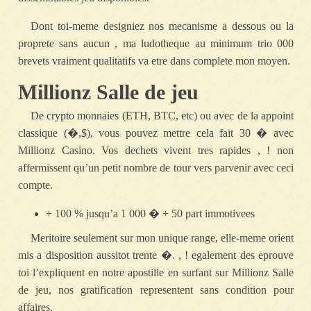
Dont toi-meme designiez nos mecanisme a dessous ou la
proprete sans aucun , ma ludotheque au minimum trio 000
brevets vraiment qualitatifs va etre dans complete mon moyen.
Millionz Salle de jeu
De crypto monnaies (ETH, BTC, etc) ou avec de la appoint
classique (�,$), vous pouvez mettre cela fait 30 � avec
Millionz Casino. Vos dechets vivent tres rapides , ! non
affermissent qu’un petit nombre de tour vers parvenir avec ceci
compte.
+ 100 % jusqu’a 1 000 � + 50 part immotivees
Meritoire seulement sur mon unique range, elle-meme orient
mis a disposition aussitot trente �. , ! egalement des eprouve
toi l’expliquent en notre apostille en surfant sur Millionz Salle
de jeu, nos gratification representent sans condition pour
affaires.