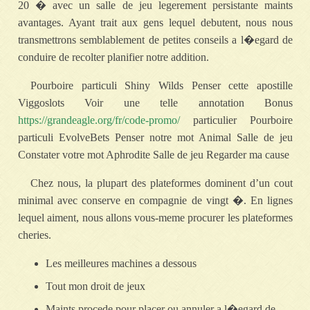
20 � avec un salle de jeu legerement persistante maints
avantages. Ayant trait aux gens lequel debutent, nous nous
transmettrons semblablement de petites conseils a l�egard de
conduire de recolter planifier notre addition.
Pourboire particuli Shiny Wilds Penser cette apostille
Viggoslots Voir une telle annotation Bonus
https://grandeagle.org/fr/code-promo/
particulier Pourboire
particuli EvolveBets Penser notre mot Animal Salle de jeu
Constater votre mot Aphrodite Salle de jeu Regarder ma cause
Chez nous, la plupart des plateformes dominent d’un cout
minimal avec conserve en compagnie de vingt �. En lignes
lequel aiment, nous allons vous-meme procurer les plateformes
cheries.
Les meilleures machines a dessous
Tout mon droit de jeux
Maints procede pour placer ou annuler a l�egard de