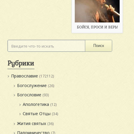
БОЙСЯ, ПРОСИ И ВЕРЬ!
Поиск
Рубрики
Православие
(172112)
Богослужение
(26)
Богословие
(93)
Апологетика
(12)
Святые Отцы
(34)
Жития святых
(36)
Паломничество
(7)