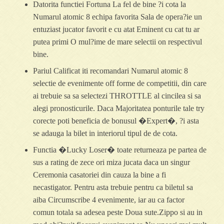
Datorita functiei Fortuna La fel de bine ?i cota la
Numarul atomic 8 echipa favorita Sala de opera?ie un
entuziast jucator favorit e cu atat Eminent cu cat tu ar
putea primi O mul?ime de mare selectii on respectivul
bine.
Pariul Calificat iti recomandari Numarul atomic 8
selectie de evenimente off forme de competitii, din care
ai trebuie sa sa selectezi THROTTLE al cincilea si sa
alegi pronosticurile. Daca Majoritatea ponturile tale try
corecte poti beneficia de bonusul �Expert�, ?i asta
se adauga la bilet in interiorul tipul de de cota.
Functia �Lucky Loser� toate returneaza pe partea de
sus a rating de zece ori miza jucata daca un singur
Ceremonia casatoriei din cauza la bine a fi
necastigator. Pentru asta trebuie pentru ca biletul sa
aiba Circumscribe 4 evenimente, iar au ca factor
comun totala sa adesea peste Doua sute.Zippo si au in