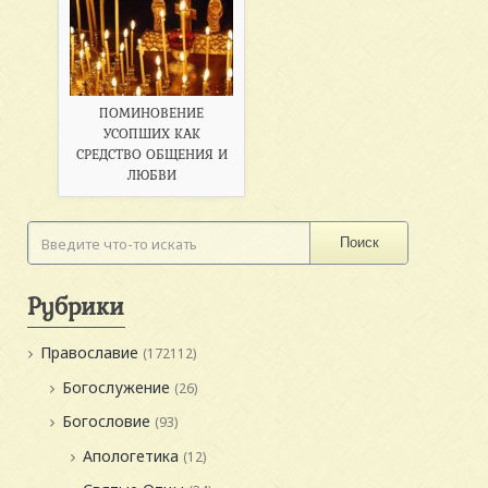
ПОМИНОВЕНИЕ
УСОПШИХ КАК
СРЕДСТВО ОБЩЕНИЯ И
ЛЮБВИ
Поиск
Рубрики
Православие
(172112)
Богослужение
(26)
Богословие
(93)
Апологетика
(12)