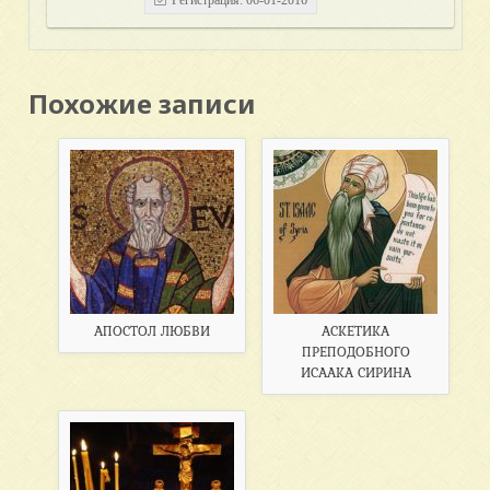
Регистрация: 06-01-2016
Похожие записи
АПОСТОЛ ЛЮБВИ
АСКЕТИКА
ПРЕПОДОБНОГО
ИСААКА СИРИНА