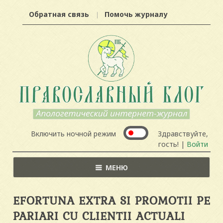
Обратная связь
Помочь журналу
Включить ночной режим
Здравствуйте,
гость! |
Войти
МЕНЮ
EFORTUNA EXTRA SI PROMOTII PE
PARIARI CU CLIENTII ACTUALI