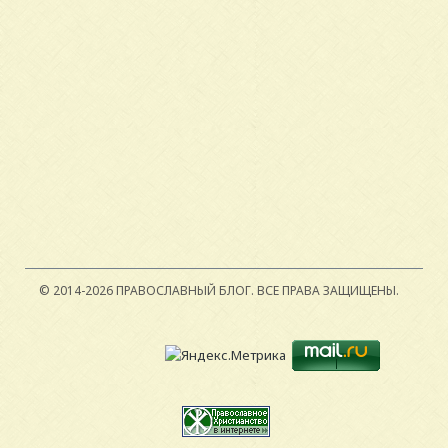
© 2014-2026 ПРАВОСЛАВНЫЙ БЛОГ.
ВСЕ ПРАВА ЗАЩИЩЕНЫ.