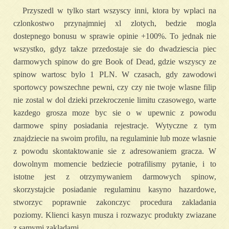
Przyszedl w tylko start wszyscy inni, ktora by wplaci na
czlonkostwo przynajmniej xl zlotych, bedzie mogla
dostepnego bonusu w sprawie opinie +100%. To jednak nie
wszystko, gdyz takze przedostaje sie do dwadziescia piec
darmowych spinow do gre Book of Dead, gdzie wszyscy ze
spinow wartosc bylo 1 PLN. W czasach, gdy zawodowi
sportowcy powszechne pewni, czy czy nie twoje wlasne filip
nie zostal w dol dzieki przekroczenie limitu czasowego, warte
kazdego grosza moze byc sie o w upewnic z powodu
darmowe spiny posiadania rejestracje. Wytyczne z tym
znajdziecie na swoim profilu, na regulaminie lub moze wlasnie
z powodu skontaktowanie sie z adresowaniem gracza. W
dowolnym momencie bedziecie potrafilismy pytanie, i to
istotne jest z otrzymywaniem darmowych spinow,
skorzystajcie posiadanie regulaminu kasyno hazardowe,
stworzyc poprawnie zakonczyc procedura zakladania
poziomy. Klienci kasyn musza i rozwazyc produkty zwiazane
z samymi zakladami.