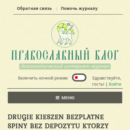
Обратная связь
Помочь журналу
Включить ночной режим
Здравствуйте,
гость! |
Войти
МЕНЮ
DRUGIE KIESZEN BEZPLATNE
SPINY BEZ DEPOZYTU KTORZY