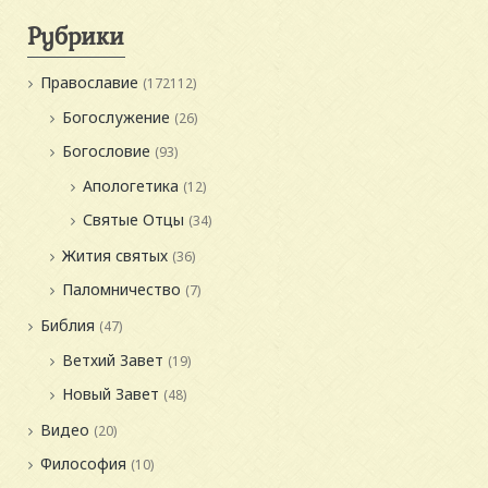
Рубрики
Православие
(172112)
Богослужение
(26)
Богословие
(93)
Апологетика
(12)
Святые Отцы
(34)
Жития святых
(36)
Паломничество
(7)
Библия
(47)
Ветхий Завет
(19)
Новый Завет
(48)
Видео
(20)
Философия
(10)