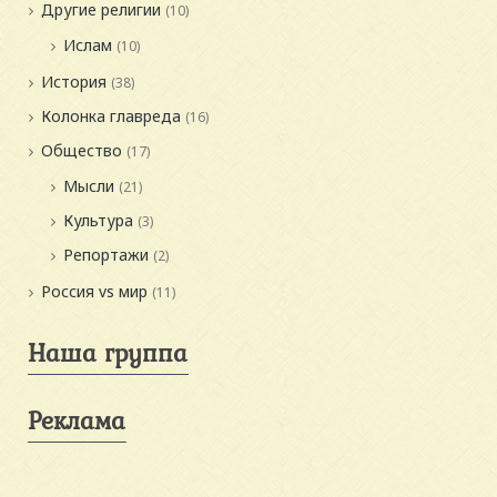
Другие религии
(10)
Ислам
(10)
История
(38)
Колонка главреда
(16)
Общество
(17)
Мысли
(21)
Культура
(3)
Репортажи
(2)
Россия vs мир
(11)
Наша группа
Реклама