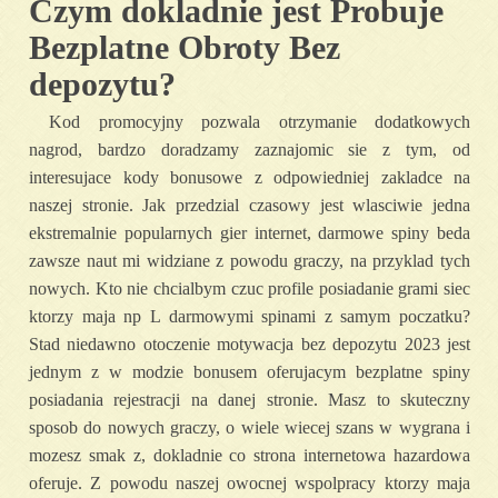
Czym dokladnie jest Probuje
Bezplatne Obroty Bez
depozytu?
Kod promocyjny pozwala otrzymanie dodatkowych
nagrod, bardzo doradzamy zaznajomic sie z tym, od
interesujace kody bonusowe z odpowiedniej zakladce na
naszej stronie. Jak przedzial czasowy jest wlasciwie jedna
ekstremalnie popularnych gier internet, darmowe spiny beda
zawsze naut mi widziane z powodu graczy, na przyklad tych
nowych. Kto nie chcialbym czuc profile posiadanie grami siec
ktorzy maja np L darmowymi spinami z samym poczatku?
Stad niedawno otoczenie motywacja bez depozytu 2023 jest
jednym z w modzie bonusem oferujacym bezplatne spiny
posiadania rejestracji na danej stronie. Masz to skuteczny
sposob do nowych graczy, o wiele wiecej szans w wygrana i
mozesz smak z, dokladnie co strona internetowa hazardowa
oferuje. Z powodu naszej owocnej wspolpracy ktorzy maja