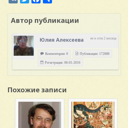
Автор публикации
Юлия Алексеева
не в сети 2 месяца
Комментарии: 0
Публикации: 172088
Регистрация: 06-01-2016
Похожие записи