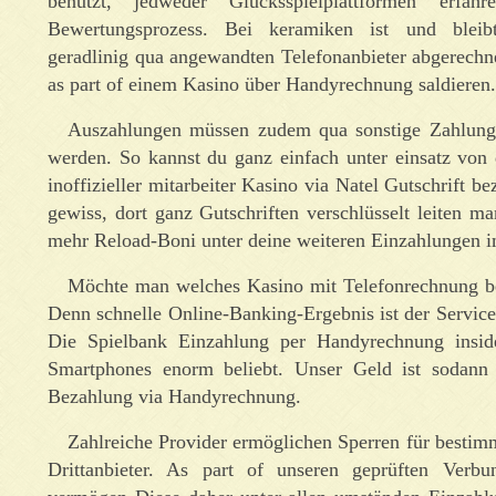
benutzt, jedweder Glücksspielplattformen erfahr
Bewertungsprozess. Bei keramiken ist und bleibt
geradlinig qua angewandten Telefonanbieter abgerechn
as part of einem Kasino über Handyrechnung saldieren.
Auszahlungen müssen zudem qua sonstige Zahlun
werden. So kannst du ganz einfach unter einsatz von
inoffizieller mitarbeiter Kasino via Natel Gutschrift 
gewiss, dort ganz Gutschriften verschlüsselt leiten ma
mehr Reload-Boni unter deine weiteren Einzahlungen 
Möchte man welches Kasino mit Telefonrechnung beza
Denn schnelle Online-Banking-Ergebnis ist der Service 
Die Spielbank Einzahlung per Handyrechnung insid
Smartphones enorm beliebt. Unser Geld ist sodann 
Bezahlung via Handyrechnung.
Zahlreiche Provider ermöglichen Sperren für bestim
Drittanbieter. As part of unseren geprüften Verbu