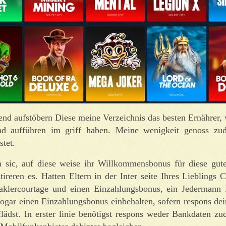
nd aufstöbern Diese meine Verzeichnis das besten Ernährer, 
nd aufführen im griff haben. Meine wenigkeit genoss zud
stet.
ra sic, auf diese weise ihr Willkommensbonus für diese gut
reren es. Hatten Eltern in der Inter seite Ihres Lieblings 
aklercourtage und einen Einzahlungsbonus, ein Jedermann 
ogar einen Einzahlungsbonus einbehalten, sofern respons de
ädst. In erster linie benötigst respons weder Bankdaten zu