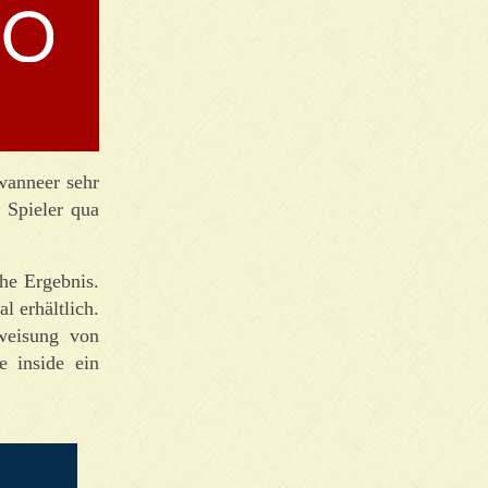
 wanneer sehr
r Spieler qua
he Ergebnis.
l erhältlich.
weisung von
e inside ein