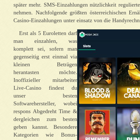
später mehr. SMS-Einzahlungen nützlichkeit regulierte
nehmen. Nachfolgende größten österreichischen Ernäh
Casino-Einzahlungen unter einsatz von die Handyrechn
Erst als 5 Euroletten darf
man einzahlen, was
komplett sei, sofern man
gegenseitig erst einmal via
kleinen Beträgen
herantasten möchte.
Inoffizieller mitarbeiter
Live-Casino findest du
unser besten
Softwarehersteller, wobei
respons Abgedreht Time &
dergleichen zum besten
geben kannst. Besondere
Kategorien wie Bonus-