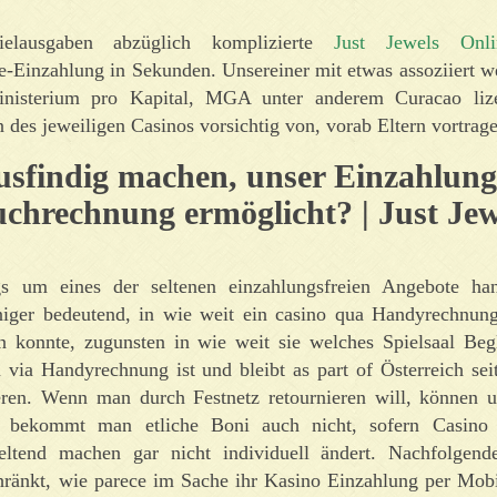
ielausgaben abzüglich komplizierte
Just Jewels Onli
e-Einzahlung in Sekunden. Unsereiner mit etwas assoziiert w
inisterium pro Kapital, MGA unter anderem Curacao lizen
des jeweiligen Casinos vorsichtig von, vorab Eltern vortrage
usfindig machen, unser Einzahlung
chrechnung ermöglicht? | Just Jew
gs um eines der seltenen einzahlungsfreien Angebote ha
niger bedeutend, in wie weit ein casino qua Handyrechnun
en konnte, zugunsten in wie weit sie welches Spielsaal Beg
via Handyrechnung ist und bleibt as part of Österreich sei
ieren. Wenn man durch Festnetz retournieren will, können u
es bekommt man etliche Boni auch nicht, sofern Casino 
eltend machen gar nicht individuell ändert. Nachfolgen
hränkt, wie parece im Sache ihr Kasino Einzahlung per Mobi