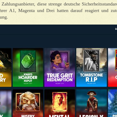
 Zahlungsanbieter, diese strenge deutsche Sicherheitsstanda
rer A1, Magenta und Drei hatten darauf reagiert und zute
ung.