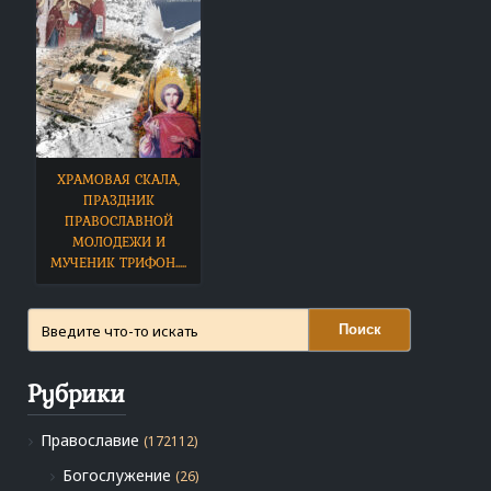
ХРАМОВАЯ СКАЛА,
ПРАЗДНИК
ПРАВОСЛАВНОЙ
МОЛОДЕЖИ И
МУЧЕНИК ТРИФОН.....
Поиск
Рубрики
Православие
(172112)
Богослужение
(26)