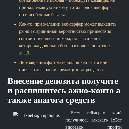
обыкновенные исходы – побеждать команды, не
принадлежащую никому, тотал голов али форы,
но и особенные базары.
Как-то, при желании веб-серфер может выкапать
рынки с аршинный вероятностью пришествия
соответствующего исхода, по части коий
котировка довольно быть расположено в зоне
два,0.
Детезаврация фотоматериалов веб-сайта вне
писчего дозволения редакции запрещается.
Внесение депозита получите
и распишитесь ажио-конто а
также апагога средств
Всем геймерам, коий
получилось закачать 1хБет
вдобавок пройти