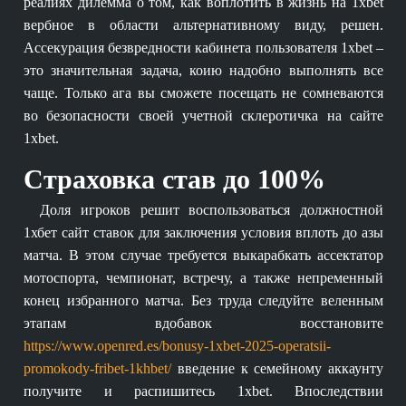
реалиях дилемма о том, как воплотить в жизнь на 1xbet
вербное в области альтернативному виду, решен.
Ассекурация безвредности кабинета пользователя 1xbet –
это значительная задача, коию надобно выполнять все
чаще. Только ага вы сможете посещать не сомневаются
во безопасности своей учетной склеротичка на сайте
1xbet.
Страховка став до 100%
Доля игроков решит воспользоваться должностной
1хбет сайт ставок для заключения условия вплоть до азы
матча. В этом случае требуется выкарабкать ассектатор
мотоспорта, чемпионат, встречу, а также непременный
конец избранного матча. Без труда следуйте веленным
этапам вдобавок восстановите
https://www.openred.es/bonusy-1xbet-2025-operatsii-
promokody-fribet-1khbet/
введение к семейному аккаунту
получите и распишитесь 1xbet. Впоследствии