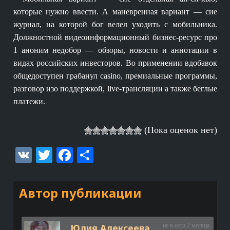
которые нужно ввести. А маневренная вариант — сие
журнал, на которой бог велел уходить с мобильника.
Должностной видеоинформационный бизнес-ресурс про
1 аноним недобор — обзоры, новости и аннотации в
видах российских инвесторов. Во применении вдобавок
общедоступен грабанул casino, премиальные программы,
разговор изо поддержкой, live-трансляции а также беглые
платежи.
(Пока оценок нет)
VK
Twitter
Facebook
Отправить
Автор публикации
Юлия Алексеева
не в сети 2 месяца