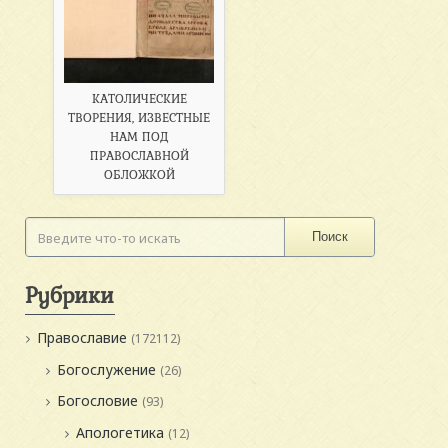
КАТОЛИЧЕСКИЕ
ТВОРЕНИЯ, ИЗВЕСТНЫЕ
НАМ ПОД
ПРАВОСЛАВНОЙ
ОБЛОЖКОЙ
Поиск
Рубрики
Православие
(172112)
Богослужение
(26)
Богословие
(93)
Апологетика
(12)