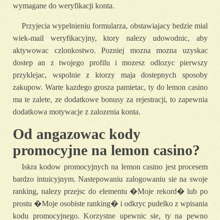
wymagane do weryfikacji konta.
Przyjecia wypelnieniu formularza, obstawiajacy bedzie mial
wiek-mail weryfikacyjny, ktory nalezy udowodnic, aby
aktywowac czlonkostwo. Pozniej mozna mozna uzyskac
dostep an z twojego profilu i mozesz odlozyc pierwszy
przyklejac, wspolnie z ktorzy maja dostepnych sposoby
zakupow. Warte kazdego grosza pamietac, ty do lemon casino
ma te zalete, ze dodatkowe bonusy za rejestracji, to zapewnia
dodatkowa motywacje z zalozenia konta.
Od angazowac kody
promocyjne na lemon casino?
Iskra kodow promocyjnych na lemon casino jest procesem
bardzo intuicyjnym. Nastepowaniu zalogowaniu sie na swoje
ranking, nalezy przejsc do elementu �Moje rekord� lub po
prostu �Moje osobiste ranking� i odkryc pudelko z wpisania
kodu promocyjnego. Korzystne upewnic sie, ty na pewno