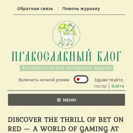
Обратная связь
Помочь журналу
Включить ночной режим
Здравствуйте,
гость! |
Войти
МЕНЮ
DISCOVER THE THRILL OF BET ON
RED — A WORLD OF GAMING AT