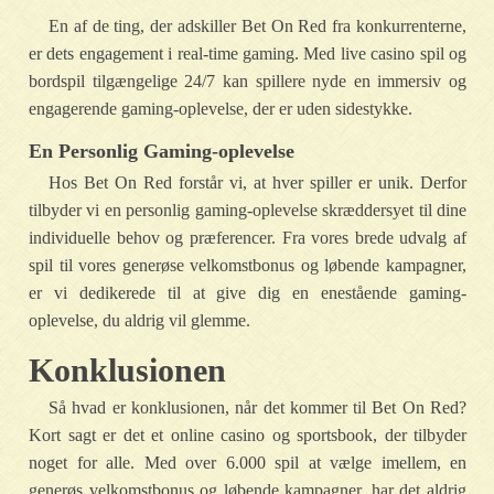
En af de ting, der adskiller Bet On Red fra konkurrenterne,
er dets engagement i real-time gaming. Med live casino spil og
bordspil tilgængelige 24/7 kan spillere nyde en immersiv og
engagerende gaming-oplevelse, der er uden sidestykke.
En Personlig Gaming-oplevelse
Hos Bet On Red forstår vi, at hver spiller er unik. Derfor
tilbyder vi en personlig gaming-oplevelse skræddersyet til dine
individuelle behov og præferencer. Fra vores brede udvalg af
spil til vores generøse velkomstbonus og løbende kampagner,
er vi dedikerede til at give dig en enestående gaming-
oplevelse, du aldrig vil glemme.
Konklusionen
Så hvad er konklusionen, når det kommer til Bet On Red?
Kort sagt er det et online casino og sportsbook, der tilbyder
noget for alle. Med over 6.000 spil at vælge imellem, en
generøs velkomstbonus og løbende kampagner, har det aldrig