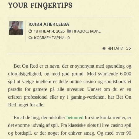
YOUR FINGERTIPS
ЮЛИЯ АЛЕКСЕЕВА
18 ЯНВАРЯ, 2026
ПРАВОСЛАВИЕ
КОММЕНТАРИИ : 0
ЧИТАЛИ : 56
Bet On Red er et navn, der er synonymt med spænding og
uforudsigelighed, og med god grund. Med svimlende 6.000
spil at vælge imellem er dette online casino og sportsbook et
paradis for gamere på alle niveauer. Uanset om du er en
erfaren professionel eller ny i gaming-verdenen, har Bet On
Red noget for alle.
En af de ting, der adskiller
betonred
fra sine konkurrenter, er
det enorme udvalg af spil. Fra klassiske slots til live casino spil
og bordspil, er der noget for enhver smag. Og med over 90