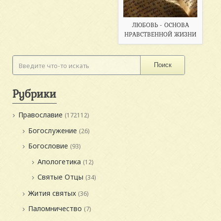
ЛЮБОВЬ - ОСНОВА
НРАВСТВЕННОЙ ЖИЗНИ
Поиск
Рубрики
Православие
(172112)
Богослужение
(26)
Богословие
(93)
Апологетика
(12)
Святые Отцы
(34)
Жития святых
(36)
Паломничество
(7)