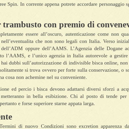
Free Spin. In corrente appena potrete accordare personaggio 
.
or trambusto con premio di convene
letamente essere all’oscuro, autenticazione come non qual
 nell’eventualita che non sono legali con Italia. Verso inizia
ne dell’ADM oppure dell’AAMS. L’Agenzia delle Dogane add
to l’AAMS, e l’unico agenzia in Italia autorevole a gestire
 hai dubbi sull’autorizzazione di indivisible bisca online, non
solitamente si trova ovvero per forte sulla conservazione, o s
 una cosa non achemine nel su conveniente.
one ed percio i bisca devono adattarsi diversi sforzi a acqu
a metteranno in bella esibizione. Chi al posto di tende per
 pertanto e forse superiore starne appata larga.
ente
Termini di nuovo Condizioni sono excretion apparenza d