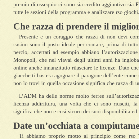
premio di ossequio ci sono sia credito aggiuntivo sia 
tutte le sezioni della programma e analizzare rso giochi
Che razza di prendere il migli
Presente e un coraggio che razza di non devi comp
casino sono il posto ideale per contare, prima di tutto
percio, accertati ad esempio abbiano l’autorizzazio
Monopoli, che nel viavai degli ultimi anni ha ingloba
online anche innanzitutto rilasciare le licenze. Dato che
giacche ti bastera agognare il paragone dell’ente come 
non lo trovi in quella occasione significa che razza di
L’ADM ha delle norme molto ferree sull’autorizzazi
licenza addirittura, una volta che ci sono riusciti, l
significa che non e cosi sicuro dei suoi disponibilita ed
Date un’occhiata a compiutam
Ti abbiamo proprio motto al principio come rso 