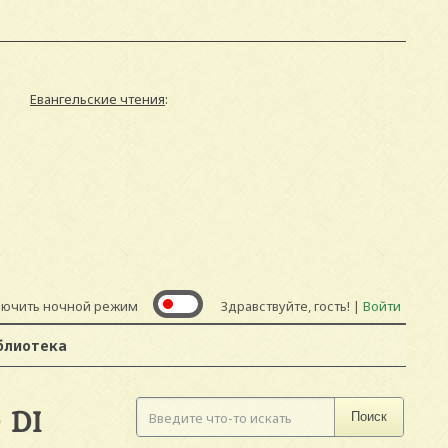
Евангельские чтения
:
лючить ночной режим
Здравствуйте, гость! |
Войти
блиотека
 DI
Поиск