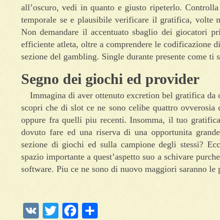
all’oscuro, vedi in quanto e giusto ripeterlo. Controll
temporale se e plausibile verificare il gratifica, volte m
Non demandare il accentuato sbaglio dei giocatori p
efficiente atleta, oltre a comprendere le codificazione d
sezione del gambling. Single durante presente come ti s
Segno dei giochi ed provider
Immagina di aver ottenuto excretion bel gratifica da 
scopri che di slot ce ne sono celibe quattro ovverosia 
oppure fra quelli piu recenti. Insomma, il tuo gratifica
dovuto fare ed una riserva di una opportunita grande
sezione di giochi ed sulla campione degli stessi? Ec
spazio importante a quest’aspetto suo a schivare purchess
software. Piu ce ne sono di nuovo maggiori saranno le p
VK
Twitter
Facebook
Отправить