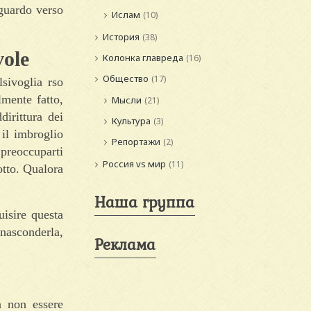
sguardo verso
Ислам
(10)
История
(38)
vole
Колонка главреда
(16)
Общество
(17)
sivoglia rso
lmente fatto,
Мысли
(21)
irittura dei
Культура
(3)
 il imbroglio
Репортажи
(2)
 preoccuparti
Россия vs мир
(11)
otto. Qualora
Наша группа
isire questa
 nasconderla,
Реклама
a non essere