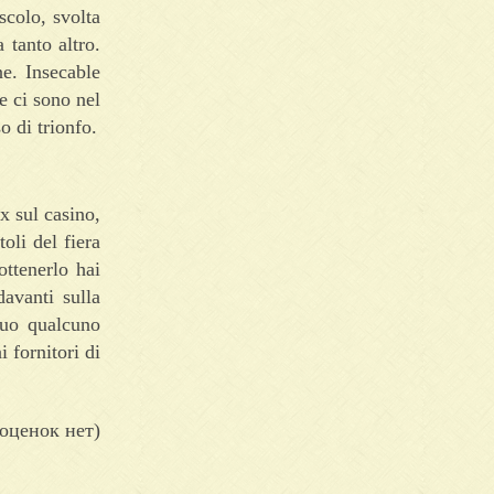
scolo, svolta
a tanto altro.
e. Insecable
he ci sono nel
o di trionfo.
x sul casino,
oli del fiera
ottenerlo hai
avanti sulla
nuo qualcuno
 fornitori di
оценок нет)