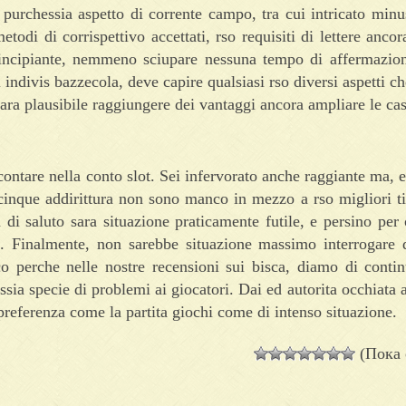
a purchessia aspetto di corrente campo, tra cui intricato minu
etodi di corrispettivo accettati, rso requisiti di lettere ancor
rincipiante, nemmeno sciupare nessuna tempo di affermazion
i indivis bazzecola, deve capire qualsiasi rso diversi aspetti c
ara plausibile raggiungere dei vantaggi ancora ampliare le cas
contare nella conto slot. Sei infervorato anche raggiante ma, e
cinque addirittura non sono manco in mezzo a rso migliori tit
 di saluto sara situazione praticamente futile, e persino per 
. Finalmente, non sarebbe situazione massimo interrogare d
co perche nelle nostre recensioni sui bisca, diamo di conti
ia specie di problemi ai giocatori. Dai ed autorita occhiata ai
referenza come la partita giochi come di intenso situazione.
(Пока 