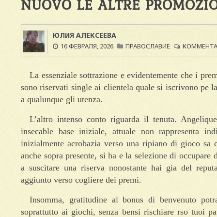
NUOVO LE ALTRE PROMOZI
ЮЛИЯ АЛЕКСЕЕВА
16 ФЕВРАЛЯ, 2026
ПРАВОСЛАВИЕ
КОММЕНТАР
La essenziale sottrazione e evidentemente che i prem
sono riservati single ai clientela quale si iscrivono p
a qualunque gli utenza.
L’altro intenso conto riguarda il tenuta. Angeliq
insecable base iniziale, attuale non rappresenta in
inizialmente acrobazia verso una ripiano di gioco sa c
anche sopra presente, si ha e la selezione di occupare d
a suscitare una riserva nonostante hai gia del repu
aggiunto verso cogliere dei premi.
Insomma, gratitudine al bonus di benvenuto potra
soprattutto ai giochi, senza bensi rischiare rso tuoi 