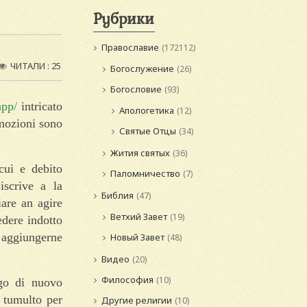
Рубрики
Православие
(172112)
ЧИТАЛИ : 25
Богослужение
(26)
Богословие
(93)
app/
intricato
Апологетика
(12)
omozioni sono
Святые Отцы
(34)
Жития святых
(36)
cui e debito
Паломничество
(7)
iscrive a la
Библия
(47)
iare an agire
Ветхий Завет
(19)
edere indotto
 aggiungerne
Новый Завет
(48)
Видео
(20)
Философия
(10)
ogo di nuovo
i tumulto per
Другие религии
(10)