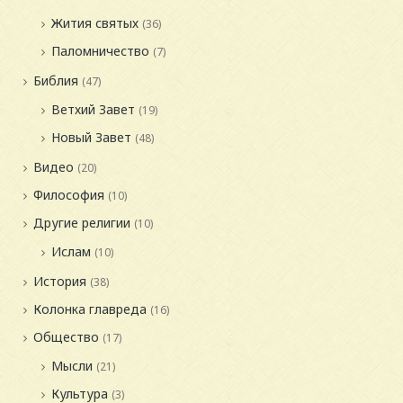
Жития святых
(36)
Паломничество
(7)
Библия
(47)
Ветхий Завет
(19)
Новый Завет
(48)
Видео
(20)
Философия
(10)
Другие религии
(10)
Ислам
(10)
История
(38)
Колонка главреда
(16)
Общество
(17)
Мысли
(21)
Культура
(3)