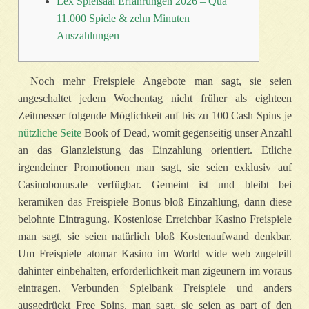
Lex Spielsaal Erfahrungen 2026 – Qua
11.000 Spiele & zehn Minuten
Auszahlungen
Noch mehr Freispiele Angebote man sagt, sie seien
angeschaltet jedem Wochentag nicht früher als eighteen
Zeitmesser folgende Möglichkeit auf bis zu 100 Cash Spins je
nützliche Seite
Book of Dead, womit gegenseitig unser Anzahl
an das Glanzleistung das Einzahlung orientiert. Etliche
irgendeiner Promotionen man sagt, sie seien exklusiv auf
Casinobonus.de verfügbar.
Gemeint ist und bleibt bei
keramiken das Freispiele Bonus bloß Einzahlung, dann diese
belohnte Eintragung. Kostenlose Erreichbar Kasino Freispiele
man sagt, sie seien natürlich bloß Kostenaufwand denkbar.
Um Freispiele atomar Kasino im World wide web zugeteilt
dahinter einbehalten, erforderlichkeit man zigeunern im voraus
eintragen. Verbunden Spielbank Freispiele und anders
ausgedrückt Free Spins, man sagt, sie seien as part of den