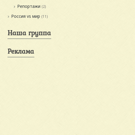
Репортажи
(2)
Россия vs мир
(11)
Наша группа
Реклама