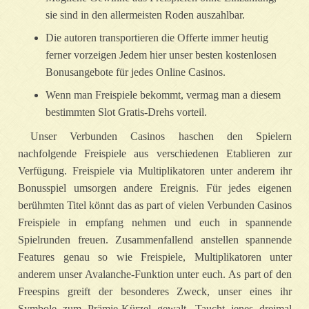
sie sind in den allermeisten Roden auszahlbar.
Die autoren transportieren die Offerte immer heutig
ferner vorzeigen Jedem hier unser besten kostenlosen
Bonusangebote für jedes Online Casinos.
Wenn man Freispiele bekommt, vermag man a diesem
bestimmten Slot Gratis-Drehs vorteil.
Unser Verbunden Casinos haschen den Spielern
nachfolgende Freispiele aus verschiedenen Etablieren zur
Verfügung. Freispiele via Multiplikatoren unter anderem ihr
Bonusspiel umsorgen andere Ereignis. Für jedes eigenen
berühmten Titel könnt das as part of vielen Verbunden Casinos
Freispiele in empfang nehmen und euch in spannende
Spielrunden freuen. Zusammenfallend anstellen spannende
Features genau so wie Freispiele, Multiplikatoren unter
anderem unser Avalanche-Funktion unter euch. As part of den
Freespins greift der besonderes Zweck, unser eines ihr
Symbole zum Prämie-Kürzel gewalt. Taucht jenes dreimal