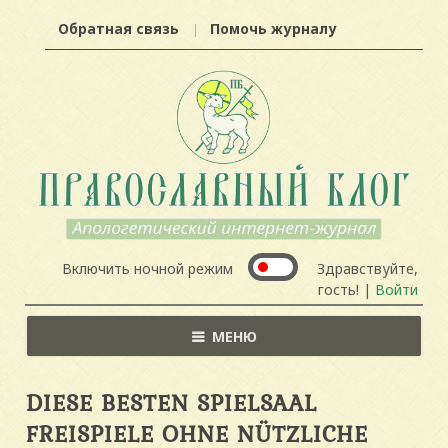
Обратная связь
Помочь журналу
Включить ночной режим
Здравствуйте,
гость! |
Войти
МЕНЮ
DIESE BESTEN SPIELSAAL
FREISPIELE OHNE NÜTZLICHE