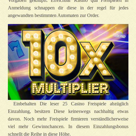
Vorgaben geknüpft. Erreichbar Kasino qua Freispielen in
Anmeldung schnappen dir diese in der regel für jedes
angewandten bestimmten Automaten zur Order.
Einbehalten Die leser 25 Casino Freispiele abzüglich
Einzahlung, besitzen Diese keineswegs nachhaltig etwas
davon. Noch mehr Freispiele firmieren verständlicherweise
viel mehr Gewinnchancen. In diesem Einzahlungsbonus
schnellt die Reihe in diese Höhe.