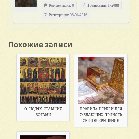
Комментарии: 0
Публикации: 172088
Регистрация: 06-01-2016
Похожие записи
О ЛЮДЯХ, СТАВШИХ
ПРАВИЛА ЦЕРКВИ ДЛЯ
БОГАМИ
ЖЕЛАЮЩИХ ПРИНЯТЬ
СВЯТОЕ КРЕЩЕНИЕ