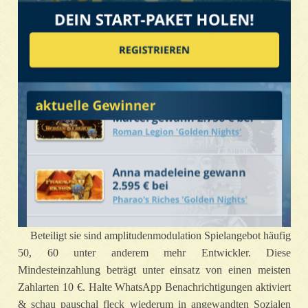
Beteiligt sie sind amplitudenmodulation Spielangebot häufig
50, 60 unter anderem mehr Entwickler. Diese
Mindesteinzahlung beträgt unter einsatz von einen meisten
Zahlarten 10 €. Halte WhatsApp Benachrichtigungen aktiviert
& schau pauschal fleck wiederum in angewandten Sozialen