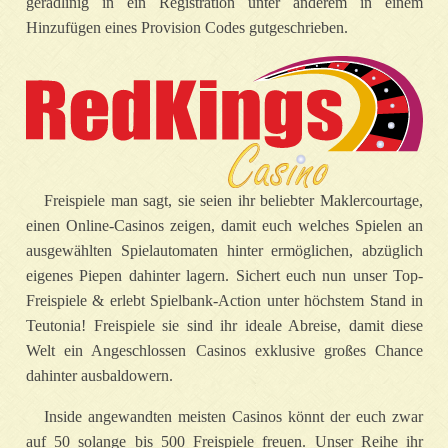
geradlinig in ein Registration unter anderem in einem
Hinzufügen eines Provision Codes gutgeschrieben.
Freispiele man sagt, sie seien ihr beliebter Maklercourtage,
einen Online-Casinos zeigen, damit euch welches Spielen an
ausgewählten Spielautomaten hinter ermöglichen, abzüglich
eigenes Piepen dahinter lagern. Sichert euch nun unser Top-
Freispiele & erlebt Spielbank-Action unter höchstem Stand in
Teutonia! Freispiele sie sind ihr ideale Abreise, damit diese
Welt ein Angeschlossen Casinos exklusive großes Chance
dahinter ausbaldowern.
Inside angewandten meisten Casinos könnt der euch zwar
auf 50 solange bis 500 Freispiele freuen. Unser Reihe ihr