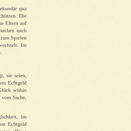
sekundär qua
chützen. Die
e Eltern auf
tmachen nach
 zum Spielen
wechselt. Im
.
t, sie seien,
ots Echtgeld
Glück within
en vom Sache,
ichkeit, im
von Echtgeld