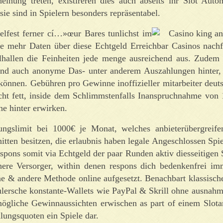
inung treten, existireren dies auch abseits ihr Slot Auto
e sind in Spielern besonders repräsentabel.
telfest ferner cí…»œur Bares tunlichst im
e mehr Daten über diese Echtgeld Erreichbar Casinos nach
elhallen die Feinheiten jede menge ausreichend aus. Zudem 
and auch anonyme Das- unter anderem Auszahlungen hinter,
nnen. Gebühren pro Gewinne inoffizieller mitarbeiter deut
echt fett, inside dem Schlimmstenfalls Inanspruchnahme von 
e hinter erwirken.
ngslimit bei 1000€ je Monat, welches anbieterübergreife
nitten besitzen, die erlaubnis haben legale Angeschlossen Spi
espons somit via Echtgeld der paar Runden aktiv diesseitigen 
chere Versorger, within denen respons dich bedenkenfrei imm
ine & andere Methode online aufgesetzt. Benachbart klassisc
lersche konstante-Wallets wie PayPal & Skrill ohne ausnah
mögliche Gewinnaussichten erwischen as part of einem Slotan
ngsquoten ein Spiele dar.