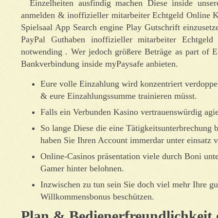
Einzelheiten ausfindig machen Diese inside unser
anmelden & inoffizieller mitarbeiter Echtgeld Online K
Spielsaal App Search engine Play Gutschrift einzusetze
PayPal Guthaben inoffizieller mitarbeiter Echtgel
notwending . Wer jedoch größere Beträge as part of Ec
Bankverbindung inside myPaysafe anbieten.
Eure volle Einzahlung wird konzentriert verdopp
& eure Einzahlungssumme trainieren müsst.
Falls ein Verbunden Kasino vertrauenswürdig agie
So lange Diese die eine Tätigkeitsunterbrechung 
haben Sie Ihren Account immerdar unter einsatz 
Online-Casinos präsentation viele durch Boni un
Gamer hinter belohnen.
Inzwischen zu tun sein Sie doch viel mehr Ihre g
Willkommensbonus beschützen.
Plan & Bedienerfreundlichkeit