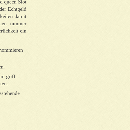
 der Echtgeld
hkeiten damit
seien nimmer
rlichkeit ein
renommieren
en.
im griff
ten.
estehende