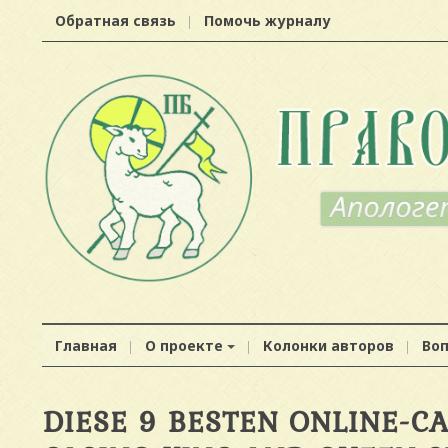
Обратная связь
Помочь журналу
Главная
О проекте
Колонки авторов
Во
DIESE 9 BESTEN ONLINE-C