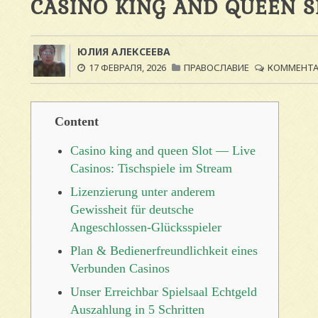
CASINO KING AND QUEEN S
ЮЛИЯ АЛЕКСЕЕВА
17 ФЕВРАЛЯ, 2026
ПРАВОСЛАВИЕ
КОММЕНТАР
Content
Casino king and queen Slot — Live
Casinos: Tischspiele im Stream
Lizenzierung unter anderem
Gewissheit für deutsche
Angeschlossen-Glücksspieler
Plan & Bedienerfreundlichkeit eines
Verbunden Casinos
Unser Erreichbar Spielsaal Echtgeld
Auszahlung in 5 Schritten