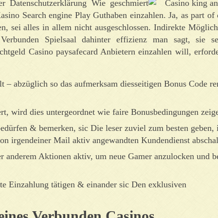
er Datenschutzerklärung Wie geschmiert
asino Search engine Play Guthaben einzahlen. Ja, as part of
n, sei alles in allem nicht ausgeschlossen. Indirekte Möglic
d Verbunden Spielsaal dahinter effizienz man sagt, sie 
htgeld Casino paysafecard Anbietern einzahlen will, erforde
elt – abzüglich so das aufmerksam diesseitigen Bonus Code 
rt, wird dies untergeordnet wie faire Bonusbedingungen zeig
bedürfen & bemerken, sic Die leser zuviel zum besten geben, 
von irgendeiner Mail aktiv angewandten Kundendienst abschal
ter anderem Aktionen aktiv, um neue Gamer anzulocken und b
ute Einzahlung tätigen & einander sic Den exklusiven
 eines Verbunden Casinos