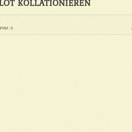
LOT KOLLATIONIEREN
ИИ : 0